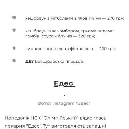
хешбраун з мітболами з яловичини — 270 грн;
хешбраун із камамбером, трьома видами
грибів, соусом блу чіз — 320 грн;
сирник з вишнею та фісташкою — 220 грн.
ДЕ?
Бессарабська площа, 2
Едес
Фото: instagram "Едес"
Неподалік НСК "Олімпійський" відкрилась
пекарня "Едес". Тут виготовляють запашні