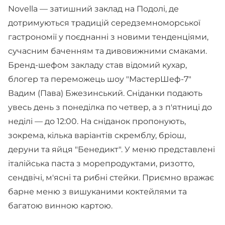
Novella — затишний заклад на Подолі, де
дотримуються традицій середземноморської
гастрономії у поєднанні з новими тенденціями,
сучасним баченням та дивовижними смаками.
Бренд-шефом закладу став відомий кухар,
блогер та переможець шоу "МастерШеф-7"
Вадим (Пава) Бжезинський. Сніданки подають
увесь день з понеділка по четвер, а з п'ятниці до
неділі — до 12:00. На сніданок пропонують,
зокрема, кілька варіантів скремблу, бріош,
деруни та яйця "Бенедикт". У меню представлені
італійська паста з морепродуктами, ризотто,
сендвічі, м'ясні та рибні стейки. Приємно вражає
барне меню з вишуканими коктейлями та
багатою винною картою.