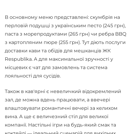
В основному меню представлені: скумбрія на
перловій подушці з українським песто (245 грн),
паста з морепродуктами (265 грн) чи ребра BBQ
з картопляним пюре (255 грн). Тут діють послуги
доставки кави та обідів для мешканців ЖК
Respublika. А для максимальної зручності у
місцевих є чат для замовлень та система
лояльності для сусідів.
Також в кав'ярні є невеличкий відокремлений
зал, де можна вдень працювати, а ввечері
влаштовувати романтичні вечері за келихом
вина. А ще є величезний стіл для великої
компанії. Настільні ігри на будь-який смак та
коктейлі — ідеальний сценарій для вихідних.