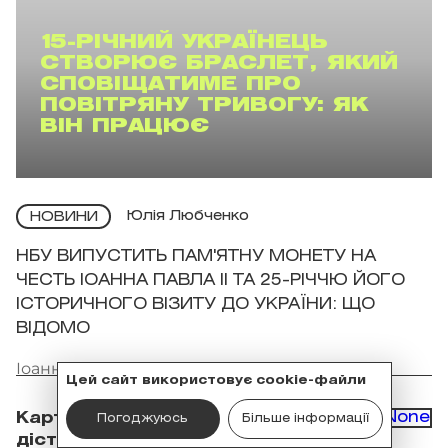
15-РІЧНИЙ УКРАЇНЕЦЬ
СТВОРЮЄ БРАСЛЕТ, ЯКИЙ
СПОВІЩАТИМЕ ПРО
ПОВІТРЯНУ ТРИВОГУ: ЯК
ВІН ПРАЦЮЄ
Юлія Любченко
НОВИНИ
НБУ ВИПУСТИТЬ ПАМ'ЯТНУ МОНЕТУ НА
ЧЕСТЬ ІОАННА ПАВЛА II ТА 25-РІЧЧЮ ЙОГО
ІСТОРИЧНОГО ВІЗИТУ ДО УКРАЇНИ: ЩО
ВІДОМО
Іоанн Павло II: Фото: synod.ugcc.ua
Цей сайт використовує cookie-файли
Картина Івана Марчука
Погоджуюсь
Більше інформації
дісталася Антарктиди: