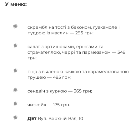
У меню:
скрембл на тості з беконом, гуакамоле і
пудрою із маслин — 295 грн;
салат з артишоками, ерінгами та
страчателлою, черрі та пармезаном — 349
грн;
піца з в'яленою качкою та карамелізованою
грушею — 485 грн;
сендвіч з куркою — 365 грн;
чизкейк — 175 грн.
ДЕ?
Вул. Верхній Вал, 10