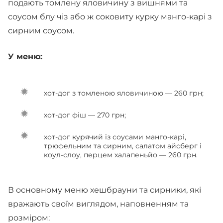
подають томлену яловичину з вишнями та
соусом блу чіз або ж соковиту курку манго-карі з
сирним соусом.
У меню:
хот-дог з томленою яловичиною — 260 грн;
хот-дог фіш — 270 грн;
хот-дог курячий із соусами манго-карі,
трюфельним та сирним, салатом айсберг і
коул-слоу, перцем халапеньйо — 260 грн.
В основному меню хешбрауни та сирники, які
вражають своїм виглядом, наповненням та
розміром: