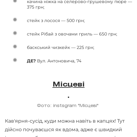
качина ніжка на селерово-грушевому пюре —
375 грн;
стейк з лосося — 500 грн;
стейк Рібай з овочами гриль — 650 грн;
баскський чизкейк — 225 грн;
ДЕ?
Вул. Антоновича, 74
Місцеві
Фото: instsgram "Місцеві"
Кав'ярня-сусід, куди можна навіть в капцях! Тут
дійсно почуваєшся як вдома, адже є швидкий