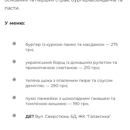
пасти.
У меню:
бургер із куркою панко та масдамом — 275
грн;
український борщ із домашнім рулетом та
прикопченою сметаною — 210 грн;
теляча щока з опаленим пюре та соусом
демігляс — 290 грн;
пухкі панкейки з шоколадним ганашем та
томленою вишнею — 190 грн.
ДЕ?
Вул. Сверстюка, 6Д, ЖК "Галактика"