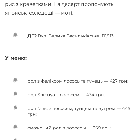
рис з креветками. На десерт пропонують
японські солодощі — моті.
ДЕ?
Вул. Велика Васильківська, 111/113
У меню:
рол з феліксом лосось та тунець — 427 грн;
рол Shibuya з лососем — 434 грн;
рол Мікс з лососем, тунцем та вугрем — 445
грн;
смажений рол з лососем — 369 грн;