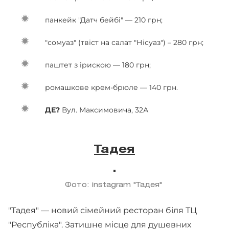
панкейк "Датч бейбі" — 210 грн;
"сомуаз" (твіст на салат "Нісуаз") – 280 грн;
паштет з ірискою — 180 грн;
ромашкове крем-брюле — 140 грн.
ДЕ?
Вул. Максимовича, 32А
Тадея
Фото: instagram "Тадея"
"Тадея" — новий сімейний ресторан біля ТЦ
"Республіка". Затишне місце для душевних