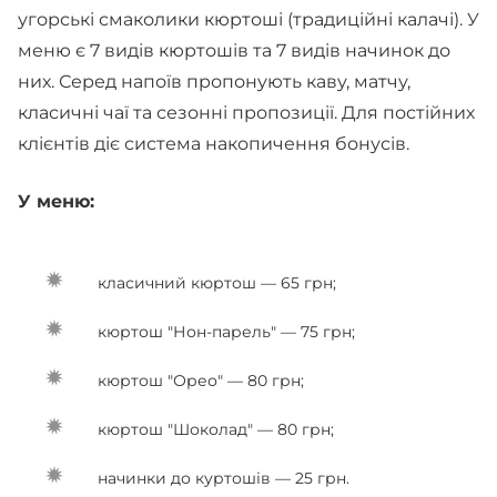
угорські смаколики кюртоші (традиційні калачі). У
меню є 7 видів кюртошів та 7 видів начинок до
них. Серед напоїв пропонують каву, матчу,
класичні чаї та сезонні пропозиції. Для постійних
клієнтів діє система накопичення бонусів.
У меню:
класичний кюртош — 65 грн;
кюртош "Нон-парель" — 75 грн;
кюртош "Орео" — 80 грн;
кюртош "Шоколад" — 80 грн;
начинки до куртошів — 25 грн.