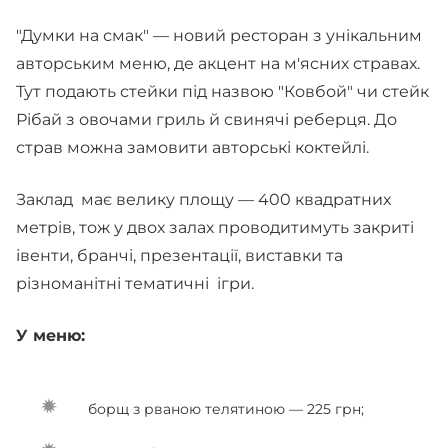
"Думки на смак" — новий ресторан з унікальним
авторським меню, де акцент на м'ясних стравах.
Тут подають стейки під назвою "Ковбой" чи стейк
Рібай з овочами гриль й свинячі реберця. До
страв можна замовити авторські коктейлі.
Заклад має велику площу — 400 квадратних
метрів, тож у двох залах проводитимуть закриті
івенти, бранчі, презентації, виставки та
різноманітні тематичні ігри.
У меню:
борщ з рваною телятиною — 225 грн;