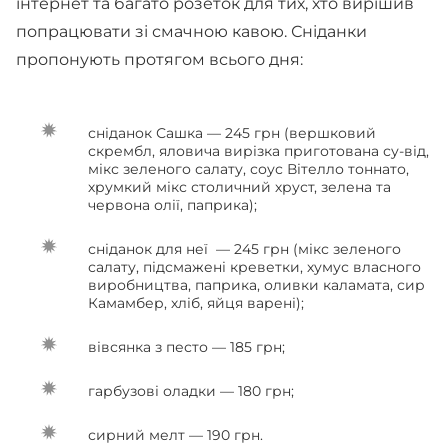
інтернет та багато розеток для тих, хто вирішив
попрацювати зі смачною кавою. Сніданки
пропонують протягом всього дня:
сніданок Сашка — 245 грн (вершковий
скрембл, яловича вирізка приготована су-від,
мікс зеленого салату, соус Вітелло тоннато,
хрумкий мікс столичний хруст, зелена та
червона олії, паприка);
сніданок для неї — 245 грн (мікс зеленого
салату, підсмажені креветки, хумус власного
виробництва, паприка, оливки каламата, сир
Камамбер, хліб, яйця варені);
вівсянка з песто — 185 грн;
гарбузові оладки — 180 грн;
сирний мелт — 190 грн.