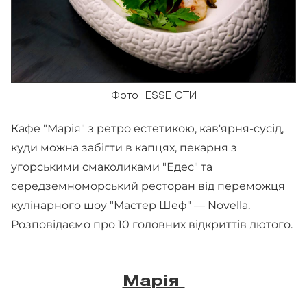
Фото: ESSEЇСТИ
Кафе "Марія" з ретро естетикою, кав'ярня-сусід,
куди можна забігти в капцях, пекарня з
угорськими смаколиками "Едес" та
середземноморський ресторан від переможця
кулінарного шоу "Мастер Шеф" — Novella.
Розповідаємо про 10 головних відкриттів лютого.
Марія