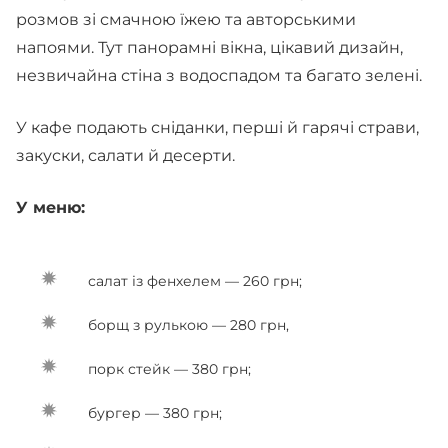
розмов зі смачною їжею та авторськими
напоями. Тут панорамні вікна, цікавий дизайн,
незвичайна стіна з водоспадом та багато зелені.
У кафе подають сніданки, перші й гарячі страви,
закуски, салати й десерти.
У меню:
салат із фенхелем — 260 грн;
борщ з рулькою — 280 грн,
порк стейк — 380 грн;
бургер — 380 грн;