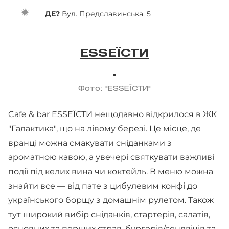
ДЕ?
Вул. Предславинська, 5
ESSEЇСТИ
Фото: "ESSEЇСТИ"
Cafe & bar ESSEЇСТИ нещодавно відкрилося в ЖК
"Галактика", що на лівому березі. Це місце, де
вранці можна смакувати сніданками з
ароматною кавою, а увечері святкувати важливі
події під келих вина чи коктейль. В меню можна
знайти все — від пате з цибулевим конфі до
українського борщу з домашнім рулетом. Також
тут широкий вибір сніданків, стартерів, салатів,
основних та перших страв, бургерів/сендвічів та