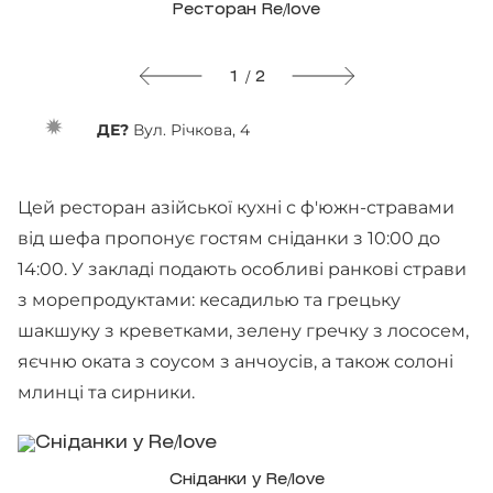
Ресторан Re/love
1 / 2
ДЕ?
Вул. Річкова, 4
Цей ресторан азійської кухні с ф'южн-стравами
від шефа пропонує гостям сніданки з 10:00 до
14:00. У закладі подають особливі ранкові страви
з морепродуктами: кесадилью та грецьку
шакшуку з креветками, зелену гречку з лососем,
яєчню оката з соусом з анчоусів, а також солоні
млинці та сирники.
Сніданки у Re/love