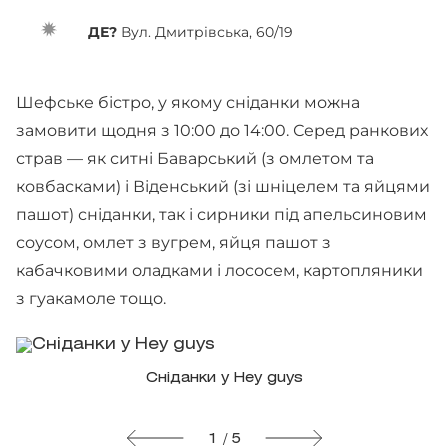
ДЕ?
Вул. Дмитрівська, 60/19
Шефське бістро, у якому сніданки можна
замовити щодня з 10:00 до 14:00. Серед ранкових
страв — як ситні Баварський (з омлетом та
ковбасками) і Віденський (зі шніцелем та яйцями
пашот) сніданки, так і сирники під апельсиновим
соусом, омлет з вугрем, яйця пашот з
кабачковими оладками і лососем, картопляники
з гуакамоле тощо.
Сніданки у Hey guys
1 / 5