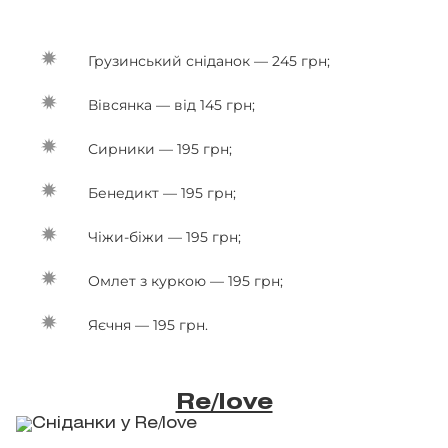
Грузинський сніданок — 245 грн;
Вівсянка — від 145 грн;
Сирники — 195 грн;
Бенедикт — 195 грн;
Чіжи-біжи — 195 грн;
Омлет з куркою — 195 грн;
Яєчня — 195 грн.
Re/love