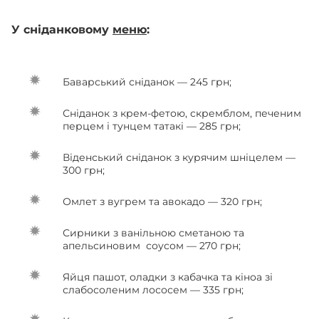
У сніданковому
меню
:
Баварський сніданок — 245 грн;
Сніданок з крем-фетою, скремблом, печеним
перцем і тунцем татакі — 285 грн;
Віденський сніданок з курячим шніцелем —
300 грн;
Омлет з вугрем та авокадо — 320 грн;
Сирники з ванільною сметаною та
апельсиновим соусом — 270 грн;
Яйця пашот, оладки з кабачка та кіноа зі
слабосоленим лососем — 335 грн;