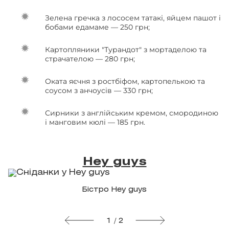
Зелена гречка з лососем татакі, яйцем пашот і
бобами едамаме — 250 грн;
Картопляники "Турандот" з мортаделою та
страчателою — 280 грн;
Оката яєчня з ростбіфом, картопелькою та
соусом з анчоусів — 330 грн;
Сирники з англійським кремом, смородиною
і манговим кюлі — 185 грн.
Hey guys
Бістро Hey guys
1 / 2