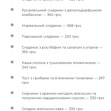
Русанівський сніданок з дюсельдорфською
ковбаскою — 365 грн;
Норвезький сніданок — 368 грн;
Паризький сніданок — 220 грн;
Сніданок з ростбіфом та салатом з огірків —
355 грн;
Каша солона з тушкованою яловичиною —
340 грн;
Тост з грибами та в'яленими томатами — 297
грн;
Сирники з кремом мигдаль-апельсин та
полунично-кардамоновим соусом — 330 грн;
Оладки апельсин-кава — 330 грн.