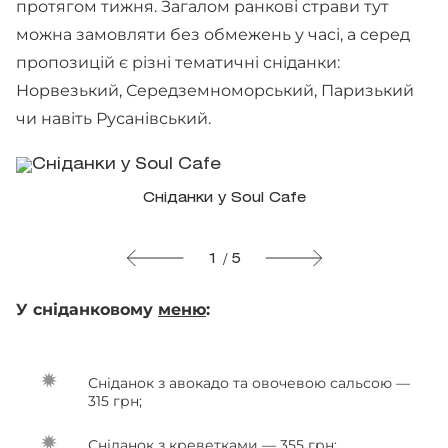
протягом тижня. Загалом ранкові страви тут
можна замовляти без обмежень у часі, а серед
пропозицій є різні тематичні сніданки:
Норвезький, Середземноморський, Паризький
чи навіть Русанівський.
Сніданки у Soul Cafe
1 / 5
У сніданковому
меню
:
Сніданок з авокадо та овочевою сальсою —
315 грн;
Сніданок з креветками — 355 грн;