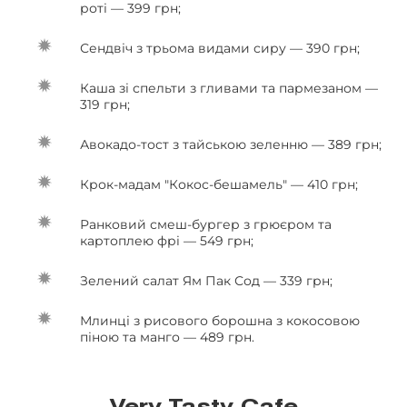
роті — 399 грн;
Сендвіч з трьома видами сиру — 390 грн;
Каша зі спельти з гливами та пармезаном —
319 грн;
Авокадо-тост з тайською зеленню — 389 грн;
Крок-мадам "Кокос-бешамель" — 410 грн;
Ранковий смеш-бургер з грюєром та
картоплею фрі — 549 грн;
Зелений салат Ям Пак Сод — 339 грн;
Млинці з рисового борошна з кокосовою
піною та манго — 489 грн.