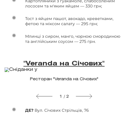
Картопляники з гуакамоле, слабосоленим
лососем та м'яким яйцем — 330 грн;
Тост з яйцем пашот, авокадо, креветками,
фетою та міксом салату — 295 грн;
Млинці з сиром, манго, чорною смородиною
та англійським соусом — 275 грн.
"Veranda на Січових"
Ресторан "Veranda на Січових"
1 / 2
ДЕ?
Вул. Січових Стрільців, 76