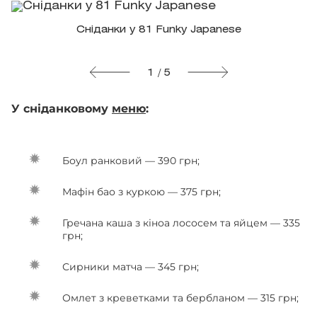
Сніданки у 81 Funky Japanese
1 / 5
У сніданковому
меню
:
Боул ранковий — 390 грн;
Мафін бао з куркою — 375 грн;
Гречана каша з кіноа лососем та яйцем — 335
грн;
Сирники матча — 345 грн;
Омлет з креветками та бербланом — 315 грн;