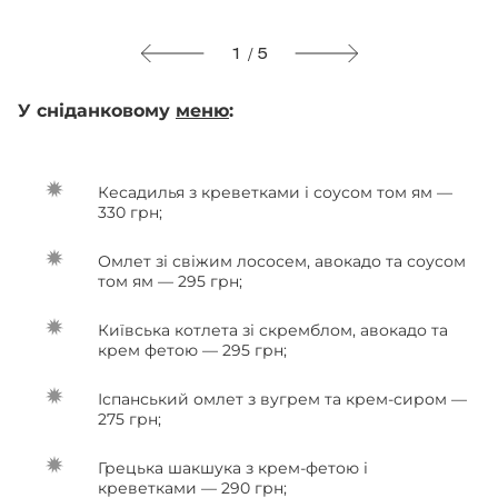
1 / 5
У сніданковому
меню
:
Кесадилья з креветками і соусом том ям —
330 грн;
Омлет зі свіжим лососем, авокадо та соусом
том ям — 295 грн;
Київська котлета зі скремблом, авокадо та
крем фетою — 295 грн;
Іспанський омлет з вугрем та крем-сиром —
275 грн;
Грецька шакшука з крем-фетою і
креветками — 290 грн;