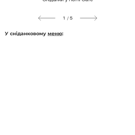
Сніданки у Remi Cafe
1 / 5
У сніданковому
меню
: