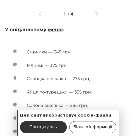
1 / 4
У сніданковому
меню
:
Сирники — 345 грн;
Млинці — 375 грн;
Солодка вівсянка — 275 грн;
Яйця по-турецьки — 355 грн;
Солона вівсянка — 285 грн;
Цей сайт використовує cookie-файли
Солоні сирники — 345 грн;
Погоджуюсь
Більше інформації
Солоні млинці — 305 грн;