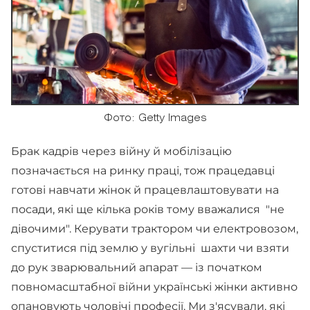
Фото: Getty Images
Брак кадрів через війну й мобілізацію
позначається на ринку праці, тож працедавці
готові навчати жінок й працевлаштовувати на
посади, які ще кілька років тому вважалися "не
дівочими". Керувати трактором чи електровозом,
спуститися під землю у вугільні шахти чи взяти
до рук зварювальний апарат — із початком
повномасштабної війни українські жінки активно
опановують чоловічі професії. Ми з'ясували, які