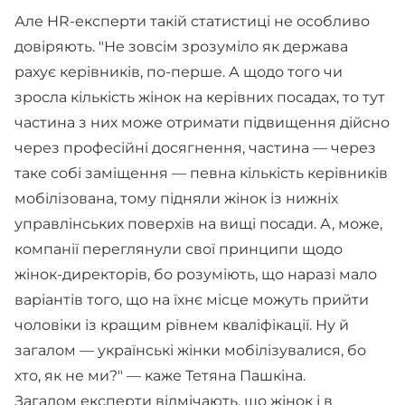
Але HR-експерти такій статистиці не особливо
довіряють. "Не зовсім зрозуміло як держава
рахує керівників, по-перше. А щодо того чи
зросла кількість жінок на керівних посадах, то тут
частина з них може отримати підвищення дійсно
через професійні досягнення, частина — через
таке собі заміщення — певна кількість керівників
мобілізована, тому підняли жінок із нижніх
управлінських поверхів на вищі посади. А, може,
компанії переглянули свої принципи щодо
жінок-директорів, бо розуміють, що наразі мало
варіантів того, що на їхнє місце можуть прийти
чоловіки із кращим рівнем кваліфікації. Ну й
загалом — українські жінки мобілізувалися, бо
хто, як не ми?" — каже Тетяна Пашкіна.
Загалом експерти відмічають, що жінок і в