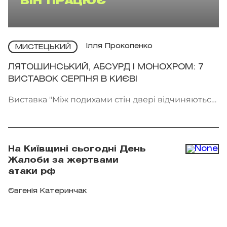
ВІН ПРАЦЮЄ
Ілля Прокопенко
МИСТЕЦЬКИЙ
ЛЯТОШИНСЬКИЙ, АБСУРД І МОНОХРОМ: 7
ВИСТАВОК СЕРПНЯ В КИЄВІ
Виставка "Між подихами стін двері відчиняються
всередину" проходить у галереї Voloshyn Gallery.
Фото: voloshyngallery.art
На Київщині сьогодні День
Жалоби за жертвами
атаки рф
Євгенія Катеринчак