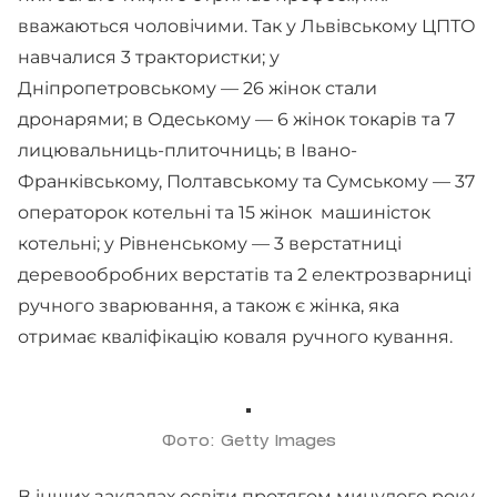
вважаються чоловічими. Так у Львівському ЦПТО
навчалися 3 трактористки; у
Дніпропетровському — 26 жінок стали
дронарями; в Одеському — 6 жінок токарів та 7
лицювальниць-плиточниць; в Івано-
Франківському, Полтавському та Сумському — 37
операторок котельні та 15 жінок машиністок
котельні; у Рівненському — 3 верстатниці
деревообробних верстатів та 2 електрозварниці
ручного зварювання, а також є жінка, яка
отримає кваліфікацію коваля ручного кування.
Фото: Getty Images
В інших закладах освіти протягом минулого року