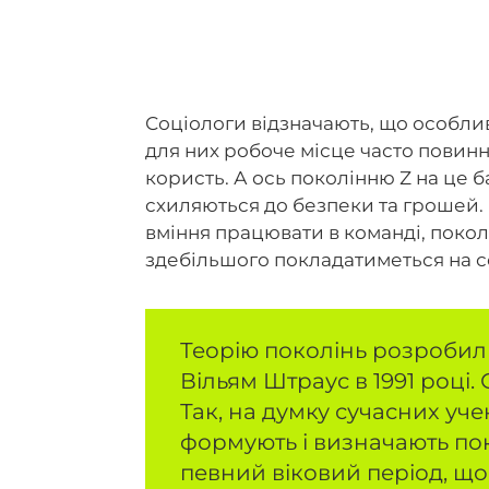
Соціологи відзначають, що особлив
для них робоче місце часто повинно
користь. А ось поколінню Z на це 
схиляються до безпеки та грошей. Н
вміння працювати в команді, поко
здебільшого покладатиметься на се
Теорію поколінь розробили
Вільям Штраус в 1991 році.
Так, на думку сучасних учени
формують і визначають по
певний віковий період, що