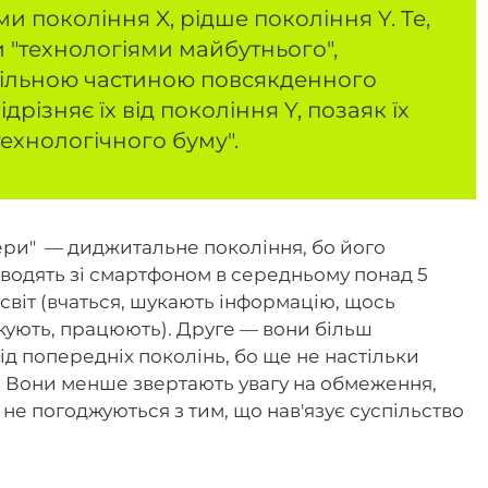
и покоління X, рідше покоління Y. Те,
"технологіями майбутнього",
дільною частиною повсякденного
дрізняє їх від покоління Y, позаяк їх
ехнологічного буму".
ери" — диджитальне покоління, бо його
оводять зі смартфоном в середньому понад 5
 світ (вчаться, шукають інформацію, щось
кують, працюють). Друге — вони більш
від попередніх поколінь, бо ще не настільки
и. Вони менше звертають увагу на обмеження,
не погоджуються з тим, що нав'язує суспільство