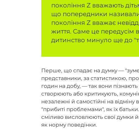
покоління Z вважають дітьм
що попередники називали 
покоління Z вважає невід
життя. Саме це передусім ві
дитинство минуло ще до "т
Перше, що спадає на думку — "зум
представники, за статистикою, пр
годин на добу, — так вони пізнають
створюють або критикують, комуні
незалежні й самостійні на відміну 
"прибиті проблемами", як їх батьк
сміливо висловлюють свої думки й 
як норму поведінки.