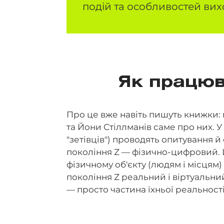
подій та особливостей вих
Як працюва
Про це вже навіть пишуть книжки: 
та Йони Стіллманів саме про них. У
"зетівців") проводять опитування й
покоління Z — фізично-цифровий. Ц
фізичному об'єкту (людям і місцям
покоління Z реальний і віртуальни
— просто частина їхньої реальності