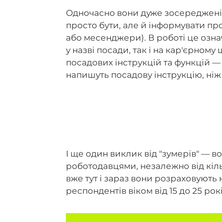
Одночасно вони дуже зосереджені н
просто бути, але й інформувати пр
або месенджери). В роботі це озна
у назві посади, так і на кар'єрном
посадових інструкцій та функцій 
напишуть посадову інструкцію, ніж
І ще один виклик від "зумерів" — в
роботодавцями, незалежно від кілько
вже тут і зараз вони розраховують
респондентів віком від 15 до 25 р