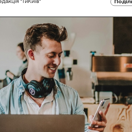
едакція "ТиКиїв"
Поділ