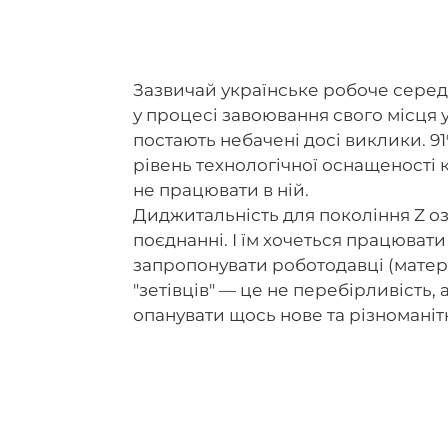
Зазвичай українське робоче серед
у процесі завоювання свого місця 
постають небачені досі виклики. 9
рівень технологічної оснащеності 
не працювати в ній.
Диджитальність для покоління Z оз
поєднанні. І їм хочеться працюват
запропонувати роботодавці (матері
"зетівців" — це не перебірливість
опанувати щось нове та різноманіт