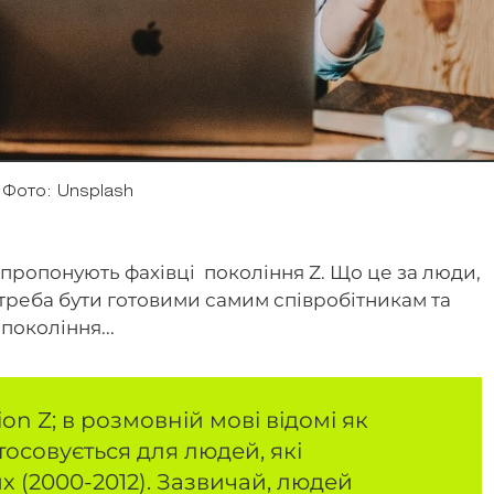
Фото: Unsplash
 пропонують фахівці покоління Z. Що це за люди,
треба бути готовими самим співробітникам та
покоління...
on Z; в розмовній мові відомі як
тосовується для людей, які
 (2000-2012). Зазвичай, людей