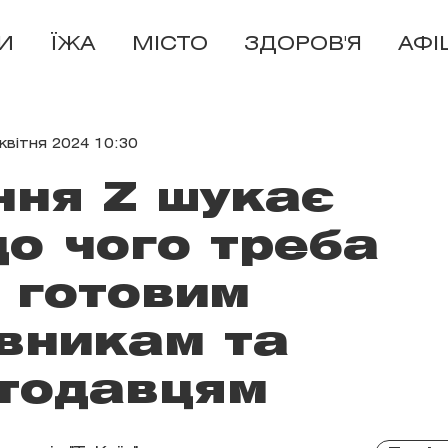
И
ЇЖА
МІСТО
ЗДОРОВ'Я
АФІ
 квітня 2024 10:30
ння Z шукає
до чого треба
 готовим
вникам та
тодавцям