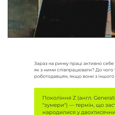
Зараз на ринку праці активно себе
як з ними співпрацювати? До чого 
роботодавцям, якщо вони з іншого 
Покоління Z (англ. Generati
"зумери") — термін, що зас
народилися у двохтисячних