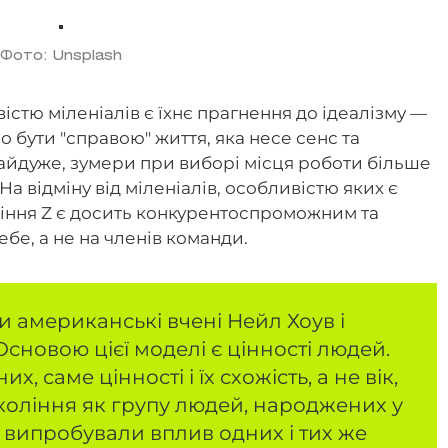
Фото: Unsplash
істю міленіалів є їхнє прагнення до ідеалізму —
 бути "справою" життя, яка несе сенс та
байдуже, зумери при виборі місця роботи більше
а відміну від міленіалів, особливістю яких є
ління Z є досить конкурентоспроможним та
бе, а не на членів команди.
 американські вчені Нейл Хоув і
 Основою цієї моделі є цінності людей.
х, саме цінності і їх схожість, а не вік,
коління як групу людей, народжених у
 випробували вплив одних і тих же