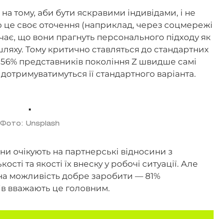
а тому, аби бути яскравими індивідами, і не
о це своє оточення (наприклад, через соцмережі
чає, що вони прагнуть персонального підходу як
у шляху. Тому критично ставляться до стандартних
— 56% представників покоління Z швидше самі
 дотримуватимуться її стандартного варіанта.
Фото: Unsplash
они очікують на партнерські відносини з
сті та якості їх внеску у робочі ситуації. Але
 на можливість добре заробити — 81%
оків вважають це головним.