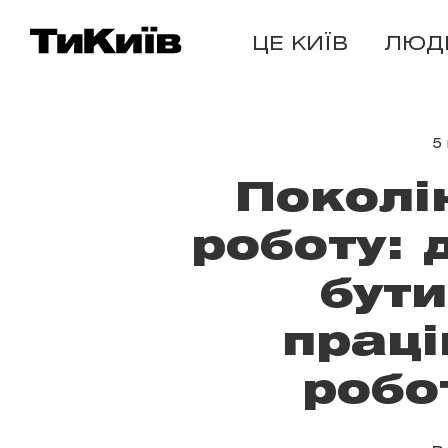
ЦЕ КИЇВ
ЛЮД
5
Поколі
роботу: 
бути
праці
робо