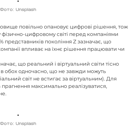
Фото: Unsplash
овище повільно опановує цифрові рішення, тож
у фізично-цифровому світі перед компаніями
1% представників покоління Z зазначає, що
компанії впливає на їхнє рішення працювати чи
начає, що реальний і віртуальний світи тісно
и в обох одночасно, що не завжди можуть
альний світ не встигає за віртуальним). Для
, а прагнення максимально реалізуватися,
не.
Фото: Unsplash