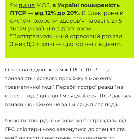
Як
пише
МОЗ,
в Україні поширеність
ПТСР — від 12% до 20%
. В Електронній
системі охорони здоров'я наразі є 27,5
тисяч українців з діагнозом
"Посттравматичний стресовий розлад".
З них 8,9 тисячі — цьогорічні пацієнти.
Основна відмінність між ГРС і ПТСР — це
тривалість часового проміжку з моменту
травматичної події. Перебіг гострої реакції на
стрес — від 3 днів до 1 місяця. А ось ПТСР дається
взнаки щонайменше за 1 місяць після події.
Якщо ти, твої рідні чи знайомі постраждали від
ГРС, слід терміново звернутися до спеціаліста,
який не дасть симптомам розвинутися до