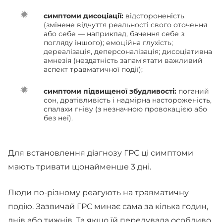
симптоми дисоціації:
відстороненість
(змінене відчуття реальності свого оточення
або себе — наприклад, бачення себе з
погляду іншого); емоційна глухість;
дереалізація, деперсоналізація; дисоціативна
амнезія (нездатність запам'ятати важливий
аспект травматичної події);
симптоми підвищеної збудливості:
поганий
сон, дратівливість і надмірна настороженість,
спалахи гніву (з незначною провокацією або
без неї).
Для встановлення діагнозу ГРС ці симптоми
мають тривати щонайменше 3 дні.
Люди по-різному реагують на травматичну
подію. Зазвичай ГРС минає сама за кілька годин,
днів або тижнів. Та якщо їй передувала особливо