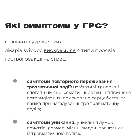
Які симптоми у ГРС?
Спільнота українських
лікарів sviy.doc
виокремила
4 типи проявів
гострої реакції на стрес:
симптоми повторного переживання
травматичної події:
нав'язливі тривожні
спогади чи сни, соматичні реакції (підвищене
потовиділення, прискорене серцебиття) та
паніка при нагадуванні про травматичну
подію;
симптоми уникання:
уникання думок,
почуттів, розмов, місць, людей, пов'язаних
із травматичною подією;