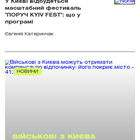
У Києві відбудеться
масштабний фестиваль
"ПОРУЧ KYIV FEST": що у
програмі
Євгенія Катеринчак
НОВИНИ
ВІЙСЬКОВІ З КИЄВА