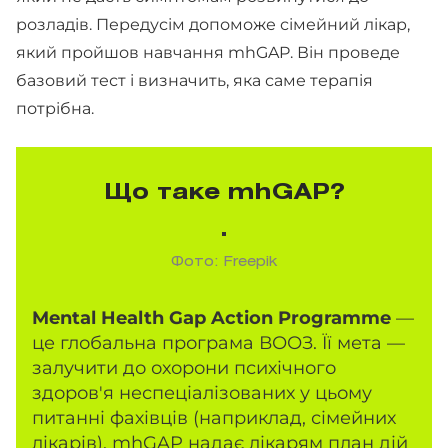
розладів. Передусім допоможе сімейний лікар,
який пройшов навчання mhGAP. Він проведе
базовий тест і визначить, яка саме терапія
потрібна.
Що таке mhGAP?
Фото: Freepik
Mental Health Gap Action Programme
—
це глобальна програма ВООЗ. Її мета —
залучити до охорони психічного
здоров'я неспеціалізованих у цьому
питанні фахівців (наприклад, сімейних
лікарів). mhGAP надає лікарям план дій