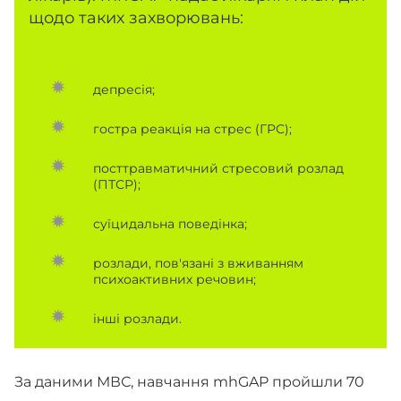
щодо таких захворювань:
депресія;
гостра реакція на стрес (ГРС);
посттравматичний стресовий розлад
(ПТСР);
суїцидальна поведінка;
розлади, пов'язані з вживанням
психоактивних речовин;
інші розлади.
За даними МВС, навчання mhGAP пройшли 70