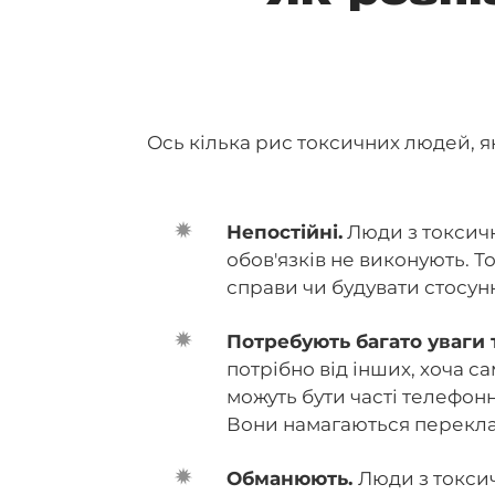
Ось кілька рис токсичних людей, як
Непостійні.
Люди з токсичн
обов'язків не виконують. Т
справи чи будувати стосун
Потребують багато уваги 
потрібно від інших, хоча с
можуть бути часті телефонн
Вони намагаються перекла
Обманюють.
Люди з токси