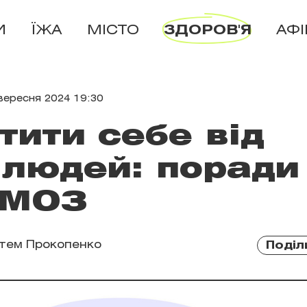
И
ЇЖА
МІСТО
ЗДОРОВ'Я
АФ
вересня 2024 19:30
тити себе від
 людей: поради
МОЗ
тем Прокопенко
Поділ