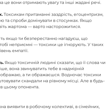
а це вони отримають увагу та інші жадані речі.
х.
Токсикам притаманні заздрість, егоцентризм,
ою та спроби домінувати в стосунках. Якщо
віть жартома — варто насторожитися.
ть якщо ти безперестанно нагадуєш, що
тобі неприємні — токсики це ігнорують. У таких
вень емпатії.
ь.
Якщо токсичній людині сказати, що її слова чи
іше, вона звинуватить тебе в надмірній
 я ображаю, а ти ображаєшся. Водночас токсики
товувати скандали на рівному місці. Але в будь-
 в цьому опонента.
на виявити в робочому колективі, в сімейних,