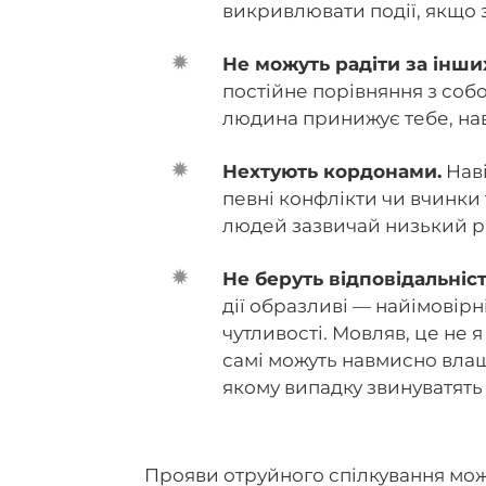
викривлювати події, якщо з
Не можуть радіти за інши
постійне порівняння з соб
людина принижує тебе, на
Нехтують кордонами.
Наві
певні конфлікти чи вчинки 
людей зазвичай низький рі
Не беруть відповідальніст
дії образливі — найімовірн
чутливості. Мовляв, це не
самі можуть навмисно влаш
якому випадку звинуватять
Прояви отруйного спілкування мож