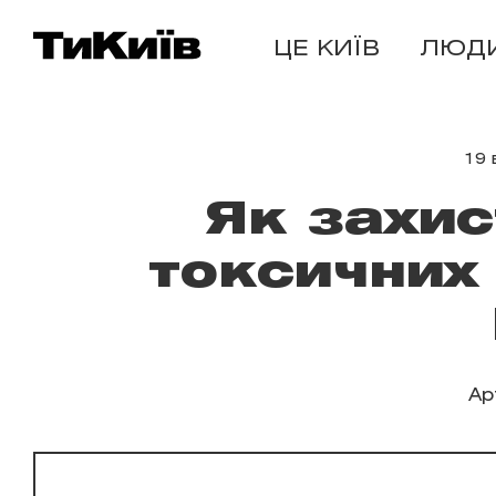
ЦЕ КИЇВ
ЛЮД
19 
Як захис
токсичних
Ар