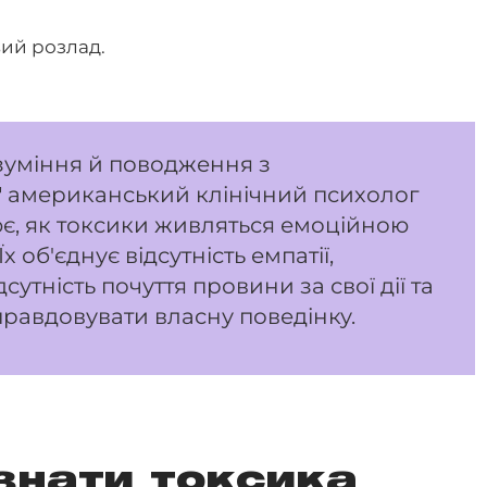
ий розлад.
озуміння й поводження з
 американський клінічний психолог
, як токсики живляться емоційною
 об'єднує відсутність емпатії,
утність почуття провини за свої дії та
равдовувати власну поведінку.
знати токсика