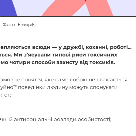
Фото: Freepik
пляються всюди — у дружбі, коханні, роботі...
ться. Ми з'ясували типові риси токсичних
емо чотири способи захисту
від токсиків.
змовне поняття, яке саме собою не вважається
руйної" поведінки людину можуть спонукати
к-от:
чні й антисоціальні розлади особистості;