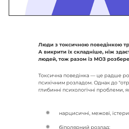
Люди з токсичною поведінкою тра
А викрити їх складніше, ніж здає
людей, тож разом із МОЗ розбер
Токсична поведінка — це радше ро
психічним розладом. Однак до "от
глибинні психологічні проблеми, я
нарцисичні, межові, істери
біполярний розлад;