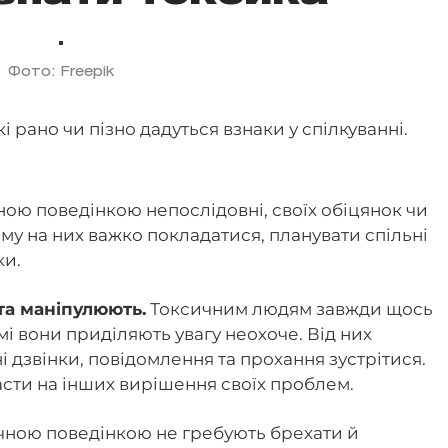
Фото: Freepik
і рано чи пізно дадуться взнаки у спілкуванні.
ою поведінкою непослідовні, своїх обіцянок чи
ому на них важко покладатися, планувати спільні
ки.
та маніпулюють.
Токсичним людям завжди щось
амі вони приділяють увагу неохоче. Від них
і дзвінки, повідомлення та прохання зустрітися.
сти на інших вирішення своїх проблем.
чною поведінкою не гребують брехати й