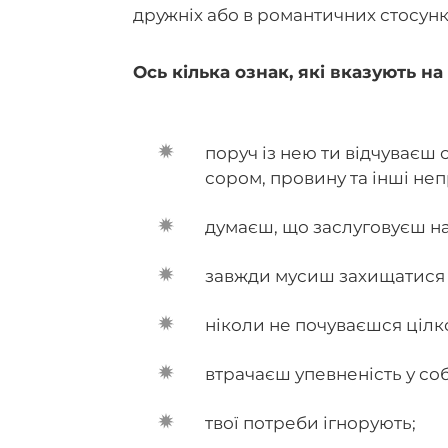
дружніх або в романтичних стосунк
Ось кілька ознак, які вказують н
поруч із нею ти відчуваєш 
сором, провину та інші неп
думаєш, що заслуговуєш на
завжди мусиш захищатися 
ніколи не почуваєшся ціл
втрачаєш упевненість у соб
твої потреби ігнорують;