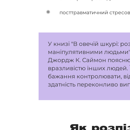
посттравматичний стресов
У книзі "В овечій шкурі: р
маніпулятивними людьми"
Джордж К. Саймон пояснює
вразливістю інших людей. Їх
бажання контролювати, відс
здатність переконливо вип
Як розпі