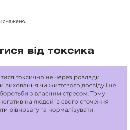
виснажено.
тися від токсика
тися токсично не через розлади
и виховання чи життєвого досвіду і не
 боротьби з власним стресом. Тому
негатив на людей із свого оточення —
ити рівновагу та нормалізувати