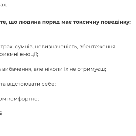
ах.
а те, що людина поряд має токсичну поведінку:
страх, сумнів, невизначеність, збентеження,
риємні емоції;
 вибачення, але ніколи їх не отримуєш;
та відстоювати себе;
ком комфортно;
і;