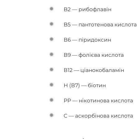
B2 — рибофлавін
B5 — пантотенова кислота
В6 — піридоксин
В9 — фолієва кислота
В12 — ціанокобаламін
Н (В7) — біотин
PP — нікотинова кислота
С — аскорбінова кислота