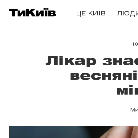
ЦЕ КИЇВ
ЛЮД
10
Лікар зна
весняні
мі
Ми