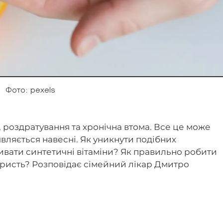
Фото: pexels
и, роздратування та хронічна втома. Все це може
являється навесні. Як уникнути подібних
ивати синтетичні вітаміни? Як правильно робити
ористь? Розповідає сімейний лікар Дмитро