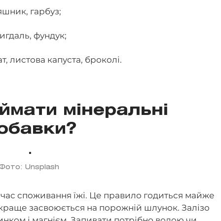
яшник, гарбуз;
мигдаль, фундук;
т, листова капуста, броколі.
ймати мінеральні
обавки?
Фото: Unsplash
час споживання їжі. Це правило годиться майже
ке краще засвоюється на порожній шлунок. Залізо
инком і магнієм. Запивати потрібно водою чи