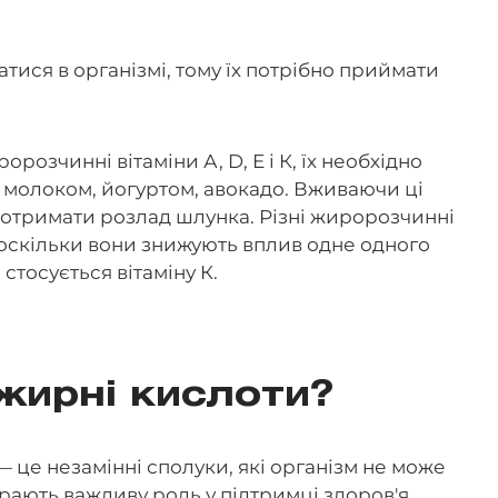
тися в організмі, тому їх потрібно приймати
розчинні вітаміни А, D, Е і К, їх необхідно
молоком, йогуртом, авокадо. Вживаючи ці
 отримати розлад шлунка. Різні жиророзчинні
оскільки вони знижують вплив одне одного
стосується вітаміну К.
жирні кислоти?
— це незамінні сполуки, які організм не може
грають важливу роль у підтримці здоров'я