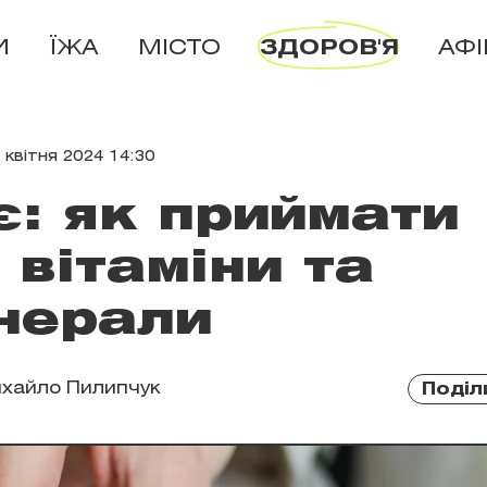
И
ЇЖА
МІСТО
ЗДОРОВ'Я
АФ
 квітня 2024 14:30
є: як приймати
 вітаміни та
нерали
хайло Пилипчук
Поділ