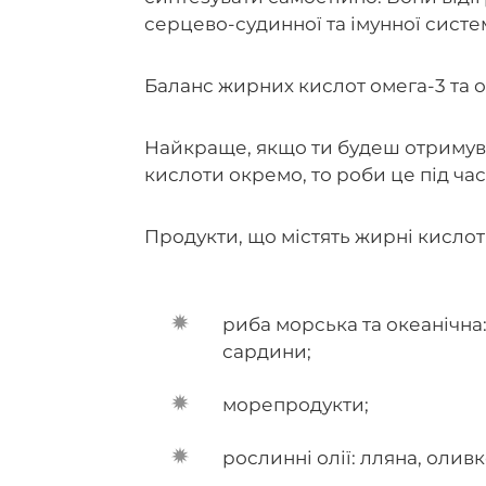
серцево-судинної та імунної систем
Баланс жирних кислот омега-3 та о
Найкраще, якщо ти будеш отримуват
кислоти окремо, то роби це під час 
Продукти, що містять жирні кислот
риба морська та океанічна:
сардини;
морепродукти;
рослинні олії: лляна, олив