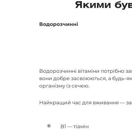
Якими бу
Водорозчинні
Водорозчинні вітаміни потрібно за
вони добре засвоюються, а будь-я
організму із сечею.
Найкращий час для вживання — за 
B1 — тіамін