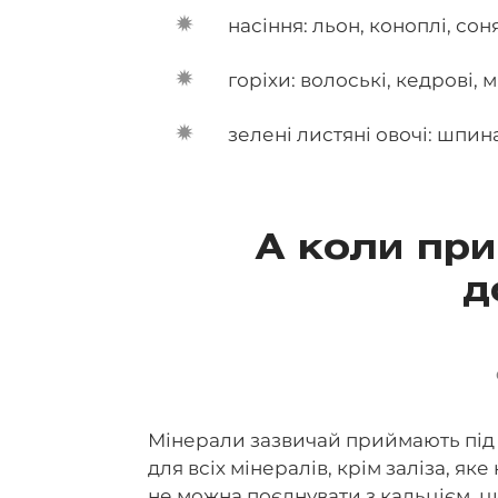
насіння: льон, коноплі, сон
горіхи: волоські, кедрові, 
зелені листяні овочі: шпина
А коли при
д
Мінерали зазвичай приймають під 
для всіх мінералів, крім заліза, я
не можна поєднувати з кальцієм, ц