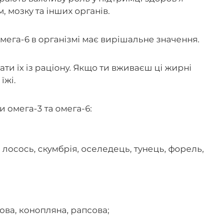
, мозку та інших органів.
мега-6 в організмі має вирішальне значення.
и їх із раціону. Якщо ти вживаєш ці жирні
їжі.
и омега-3 та омега-6:
 лосось, скумбрія, оселедець, тунець, форель,
кова, конопляна, рапсова;