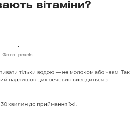
вають вітаміни?
Фото: pexels
пивати тільки водою — не молоком або чаєм. Так
кий надлишок цих речовин виводиться з
30 хвилин до приймання їжі.