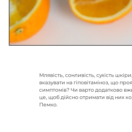
Млявість, сонливість, сухість шкір
вказувати на гіповітаміноз, що про
симптомів? Чи варто додатково вж
це, щоб дійсно отримати від них к
Пемко.