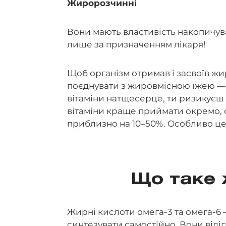
Жиророзчинні
Вони мають властивість накопичува
лише за призначенням лікаря!
Щоб організм отримав і засвоїв жиро
поєднувати з жировмісною їжею — 
вітаміни натщесерце, ти ризикуєш
вітаміни краще приймати окремо, 
приблизно на 10–50%. Особливо це 
Що таке 
Жирні кислоти омега-3 та омега-6 
синтезувати самостійно. Вони віді