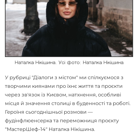
Наталка Нікішина. Усі фото: Наталка Нікішина
У рубриці "Діалоги з містом" ми спілкуємося з
творчими киянами про їхнє життя та проєкти
через зв'язок із Києвом, натхнення, особливі
місця й значення столиці в буденності та роботі.
Героїня сьогоднішньої розмови —
фудінфлюенсерка та переможниця проєкту
"МастерШеф-14" Наталка Нікішина.