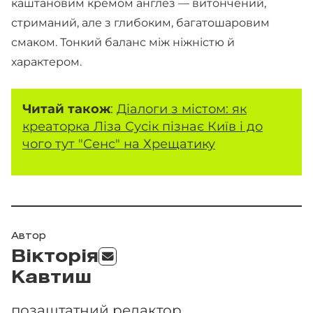
каштановим кремом англез — витончений,
стриманий, але з глибоким, багатошаровим
смаком. Тонкий баланс між ніжністю й
характером.
Читай також
:
Діалоги з містом: як
креаторка Ліза Сусік пізнає Київ і до
чого тут "Сенс" на Хрещатику
Автор
Вікторія
Кавтиш
позаштатний редактор