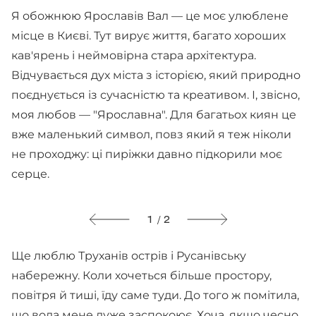
Я обожнюю Ярославів Вал — це моє улюблене
місце в Києві. Тут вирує життя, багато хороших
кав'ярень і неймовірна стара архітектура.
Відчувається дух міста з історією, який природно
поєднується із сучасністю та креативом. І, звісно,
моя любов — "Ярославна". Для багатьох киян це
вже маленький символ, повз який я теж ніколи
не проходжу: ці пиріжки давно підкорили моє
серце.
1 / 2
Ще люблю Труханів острів і Русанівську
набережну. Коли хочеться більше простору,
повітря й тиші, їду саме туди. До того ж помітила,
що вода мене дуже заспокоює. Хоча, якщо чесно,