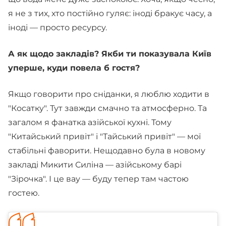
я не з тих, хто постійно гуляє: іноді бракує часу, а
іноді — просто ресурсу.
А як щодо закладів? Якби ти показувала Київ
уперше, куди повела б гостя?
Якщо говорити про сніданки, я люблю ходити в
"Косатку". Тут завжди смачно та атмосферно. Та
загалом я фанатка азійської кухні. Тому
"Китайський привіт" і "Тайський привіт" — мої
стабільні фаворити. Нещодавно була в новому
закладі Микити Силіна — азійському барі
"Зірочка". І це вау — буду тепер там частою
гостею.