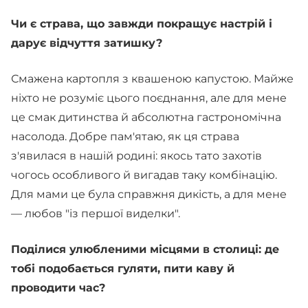
Чи є страва, що завжди покращує настрій і
дарує відчуття затишку?
Смажена картопля з квашеною капустою. Майже
ніхто не розуміє цього поєднання, але для мене
це смак дитинства й абсолютна гастрономічна
насолода. Добре пам'ятаю, як ця страва
з'явилася в нашій родині: якось тато захотів
чогось особливого й вигадав таку комбінацію.
Для мами це була справжня дикість, а для мене
— любов "із першої виделки".
Поділися улюбленими місцями в столиці: де
тобі подобається гуляти, пити каву й
проводити час?