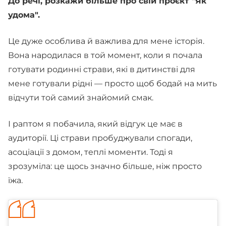
До речі, розкажи більше про свій проєкт "Як
удома".
Це дуже особлива й важлива для мене історія.
Вона народилася в той момент, коли я почала
готувати родинні страви, які в дитинстві для
мене готували рідні — просто щоб бодай на мить
відчути той самий знайомий смак.
І раптом я побачила, який відгук це має в
аудиторії. Ці страви пробуджували спогади,
асоціації з домом, теплі моменти. Тоді я
зрозуміла: це щось значно більше, ніж просто
їжа.