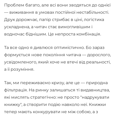
Проблем багато, але всі вони зводяться до однієї
— виживання в умовах постійної нестабільності.
Друк дорожчає, папір стрибає в ціні, логістика
ускладнена, а читач стає вимогливішим і
водночас біднішим. Це непроста комбінація.
Та все одно я дивлюся оптимістично. Бо зараз
формується нове покоління читача — дорослого,
усвідомленого, який хоче не втечі від реальності,
а її розуміння.
Так, ми переживаємо кризу, але це — природна
фільтрація. На ринку залишаться ті видавництва,
які мислять стратегічно: не просто "надрукувати
книжку", а створити подію навколо неї. Книжки
тепер мають конкурувати не між собою, а з