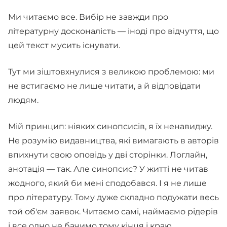
Ми читаємо все. Вибір не завжди про
літературну досконалість — іноді про відчуття, що
цей текст мусить існувати.
Тут ми зіштовхнулися з великою проблемою: ми
не встигаємо не лише читати, а й відповідати
людям.
Мій принцип: ніяких синопсисів, я їх ненавиджу.
Не розумію видавництва, які вимагають в авторів
впихнути свою оповідь у дві сторінки. Логлайн,
анотація — так. Але синопсис? У житті не читав
жодного, який би мені сподобався. І я не лише
про літературу. Тому дуже складно подужати весь
той об'єм заявок. Читаємо самі, наймаємо рідерів
і все одно не бачимо тому кінця і краю.