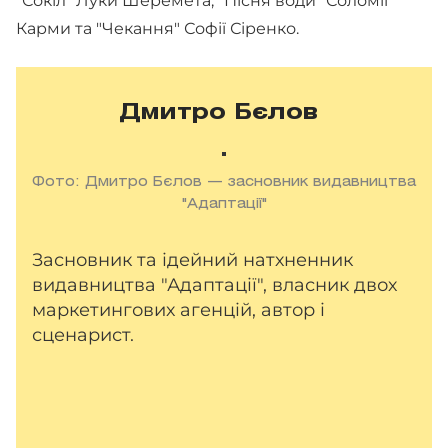
"Сокіл" Луки Шеремета, "Пісня води" Соломії
Карми та "Чекання" Софії Сіренко.
Дмитро Бєлов
Фото: Дмитро Бєлов — засновник видавництва
"Адаптації"
Засновник та ідейний натхненник
видавництва "Адаптації", власник двох
маркетингових агенцій, автор і
сценарист.