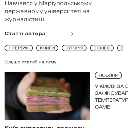
Навчався у Маріупольському
державному університеті на
журналістиці.
Статті автора
ІНТЕРВ'Ю
КНИГИ
ІСТОРІЯ
БІЗНЕС
ВИ
Більше статей на тему
НОВИНИ
У КИЄВІ ЗА
ЗАФІКСУВАЛ
ТЕМПЕРАТУРН
САМЕ