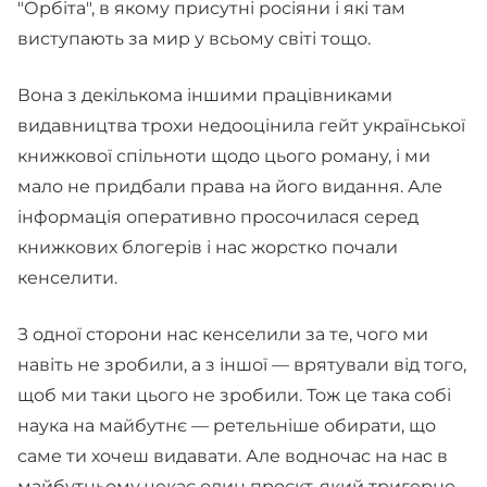
"Орбіта", в якому присутні росіяни і які там
виступають за мир у всьому світі тощо.
Вона з декількома іншими працівниками
видавництва трохи недооцінила гейт української
книжкової спільноти щодо цього роману, і ми
мало не придбали права на його видання. Але
інформація оперативно просочилася серед
книжкових блогерів і нас жорстко почали
кенселити.
З одної сторони нас кенселили за те, чого ми
навіть не зробили, а з іншої — врятували від того,
щоб ми таки цього не зробили. Тож це така собі
наука на майбутнє — ретельніше обирати, що
саме ти хочеш видавати. Але водночас на нас в
майбутньому чекає один проєкт, який тригерне