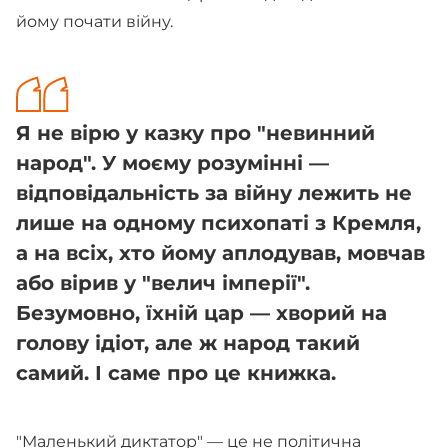
йому почати війну.
Я не вірю у казку про "невинний
народ". У моєму розумінні —
відповідальність за війну лежить не
лише на одному психопаті з Кремля,
а на всіх, хто йому аплодував, мовчав
або вірив у "велич імперії".
Безумовно, їхній цар — хворий на
голову ідіот, але ж народ такий
самий. І саме про це книжка.
"Маленький диктатор" — це не політична