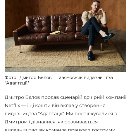
Фото: Дмитро Бєлов — засновник видавництва
"Адаптації"
Дмитро Бєлов продав сценарій дочірній компанії
Netflix — і ці кошти він вклав у створення
видавництва "Адаптації". Ми поспілкувалися з
Дмитром і дізналися, як розвивається
видавництво, як команда працює з гострими