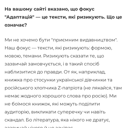
На вашому сайті вказано, що фокус
"Адаптацій" — це тексти, які ризикують. Що це
означає?
Ми не хочемо бути "приємним видавництвом".
Наш фокус — тексти, які ризикують: формою,
мовою, темами. Ризикують сказати те, що
зазвичай замовчується, і в такий спосіб
наблизитися до правди. От як, наприклад,
книжка про стосунки української дівчинки та
російського хлопчика Z-патріота (не лякайся, там
немає жодного хорошого слова про росію). Ми
не боїмося книжок, які можуть поділити
аудиторію, викликати суперечку чи навіть
скандал. Бо література, яка нікого не дратує,
зазвичай нікого й не зачіпає.