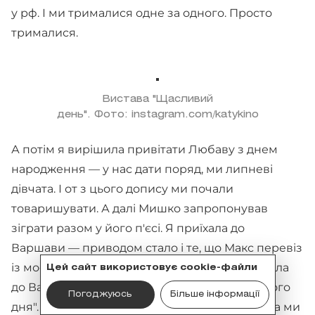
у рф. І ми трималися одне за одного. Просто
трималися.
Вистава "Щасливий
день". Фото: instagram.com/katykino
А потім я вирішила привітати Любаву з днем
народження — у нас дати поряд, ми липневі
дівчата. І от з цього допису ми почали
товаришувати. А далі Мишко запропонував
зіграти разом у його п'єсі. Я приїхала до
Варшави — приводом стало і те, що Макс перевіз
із москви моїх котів. А вже за три місяці поїхала
Цей сайт використовує cookie-файли
до Варшави на постановку нашого "Щасливого
Погоджуюсь
Більше інформації
дня". Мишко виступив у проєкті як режисер, а ми