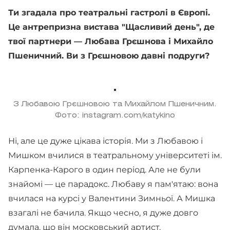
Ти згадала про театральні гастролі в Європі.
Це антрепризна вистава "Щасливий день", де
твої партнери — Любава Грєшнова і Михайло
Пшеничний. Ви з Грєшновою давні подруги?
З Любавою Грєшновою та Михайлом Пшеничним.
Фото: instagram.com/katykino
Ні, але це дуже цікава історія. Ми з Любавою і
Мишком вчилися в театральному університеті ім.
Карпенка-Карого в один період. Але не були
знайомі — це парадокс. Любаву я пам'ятаю: вона
вчилася на курсі у Валентини Зимньої. А Мишка
взагалі не бачила. Якщо чесно, я дуже довго
думала, що він московський артист.