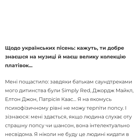
Щодо українських пісень: кажуть, ти добре
знаєшся на музиці й маєш велику колекцію
платівок...
Мені пощастило: завдяки батькам саундтреками
мого дитинства були Simply Red, Джордж Майкл,
Елтон Джон, Патрісія Каас… Я на якомусь
психофізичному рівні не можу терпіти попсу. І
зізнаюся: мені здається, якщо людина слухає оту
страшну попсу чи шансон, вона інтелектуально
несвідома. Я ніколи не буду це людині кидати в