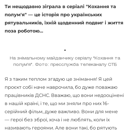
Ти нещодавно зіграла в серіалі "Кохання та
полум'я" — це історія про українських
рятувальників, їхній щоденний подвиг і життя
поза роботою…
На знімальному майданчику серіалу "Кохання та
полум'я". Фото: пресслужба телеканалу СТБ
Я з таким теплом згадую це знімання! Я цей
проєкт собі наче наврочила, бо дуже поважаю
працівників ДСНС. Вважаю, що вони недооцінені
в нашій країні, і те, що ми зняли про них 16-
серійний фільм, дуже важливо. Вони для мене
— герої без зброї, хоча і не люблять, коли їх
називають героями. Але вони такі, бо рятують