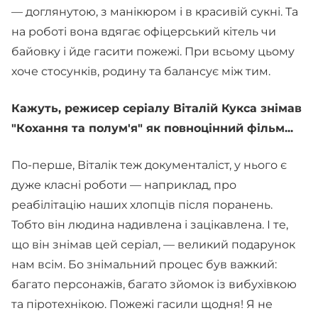
— доглянутою, з манікюром і в красивій сукні. Та
на роботі вона вдягає офіцерський кітель чи
байовку і йде гасити пожежі. При всьому цьому
хоче стосунків, родину та балансує між тим.
Кажуть, режисер серіалу Віталій Кукса знімав
"Кохання та полум'я" як повноцінний фільм...
По-перше, Віталік теж документаліст, у нього є
дуже класні роботи — наприклад, про
реабілітацію наших хлопців після поранень.
Тобто він людина надивлена і зацікавлена. І те,
що він знімав цей серіал, — великий подарунок
нам всім. Бо знімальний процес був важкий:
багато персонажів, багато зйомок із вибухівкою
та піротехнікою. Пожежі гасили щодня! Я не