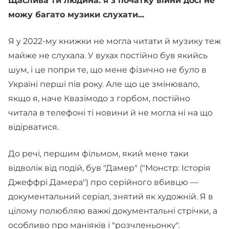
Щаслива ти людина: я з початку війни досі не
можу багато музики слухати...
Я у 2022-му книжки не могла читати й музику теж
майже не слухала. У вухах постійно був якийсь
шум, і це попри те, що мене фізично не було в
Україні перші пів року. Але що це змінювало,
якщо я, наче Квазімодо з горбом, постійно
читала в телефоні ті новини й не могла ні на що
відірватися.
До речі, першим фільмом, який мене таки
відволік від подій, був "Дамер" ("Монстр: Історія
Джеффрі Дамера") про серійного вбивцю —
документальний серіал, знятий як художній. Я в
цілому полюбляю важкі документальні стрічки, а
особливо про маніяків і "розчленьонку".