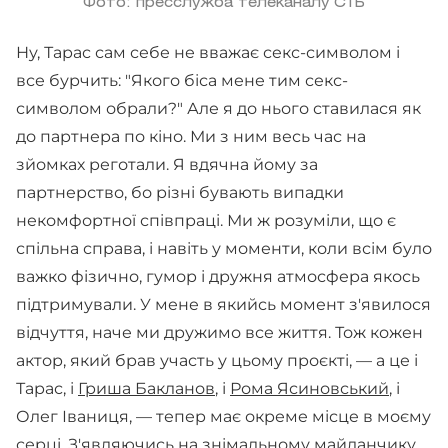
Фото: пресслужба телеканалу СТБ
Ну, Тарас сам себе не вважає секс-символом і
все бурчить: "Якого біса мене тим секс-
символом обрали?" Але я до нього ставилася як
до партнера по кіно. Ми з ним весь час на
зйомках реготали. Я вдячна йому за
партнерство, бо різні бувають випадки
некомфортної співпраці. Ми ж розуміли, що є
спільна справа, і навіть у моменти, коли всім було
важко фізично, гумор і дружня атмосфера якось
підтримували. У мене в якийсь момент з'явилося
відчуття, наче ми дружимо все життя. Тож кожен
актор, який брав участь у цьому проєкті, — а це і
Тарас, і
Гриша Бакланов
, і
Рома Ясиновський
, і
Олег Іваниця, — тепер має окреме місце в моєму
серці. З'являючись на знімальному майданчику,