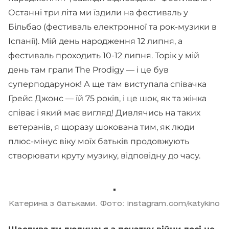
Останні три літа ми їздили на фестиваль у
Більбао (фестиваль електронної та рок-музики в
Іспанії). Мій день народження 12 липня, а
фестиваль проходить 10-12 липня. Торік у мій
день там грали The Prodigy — і це був
суперподарунок! А ще там виступала співачка
Грейс Джонс — їй 75 років, і це шок, як та жінка
співає і який має вигляд! Дивлячись на таких
ветеранів, я щоразу шокована тим, як люди
плюс-мінус віку моїх батьків продовжують
створювати круту музику, відповідну до часу.
Катерина з батьками. Фото: instagram.com/katykino