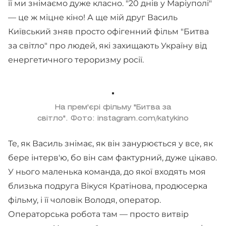
її ми знімаємо дуже класно. "20 днів у Маріуполі"
— це ж міцне кіно! А ще мій друг Василь
Київський зняв просто офігенний фільм "Битва
за світло" про людей, які захищають Україну від
енергетичного тероризму росії.
На прем'єрі фільму "Битва за
світло". Фото: instagram.com/katykino
Те, як Василь знімає, як він занурюється у все, як
бере інтерв'ю, бо він сам фактурний, дуже цікаво.
У нього маленька команда, до якої входять моя
близька подруга Вікуся Кратінова, продюсерка
фільму, і її чоловік Володя, оператор.
Операторська робота там — просто витвір