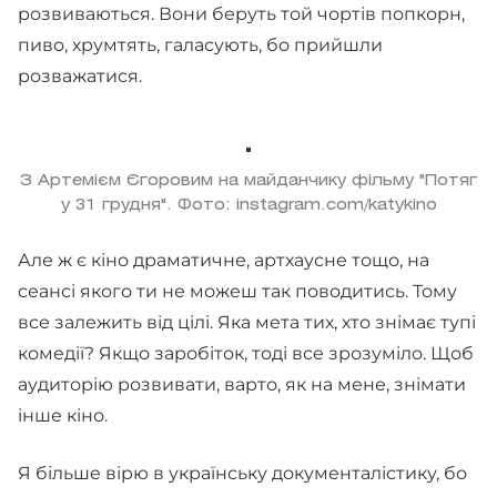
розвиваються. Вони беруть той чортів попкорн,
пиво, хрумтять, галасують, бо прийшли
розважатися.
З Артемієм Єгоровим на майданчику фільму "Потяг
у 31 грудня". Фото: instagram.com/katykino
Але ж є кіно драматичне, артхаусне тощо, на
сеансі якого ти не можеш так поводитись. Тому
все залежить від цілі. Яка мета тих, хто знімає тупі
комедії? Якщо заробіток, тоді все зрозуміло. Щоб
аудиторію розвивати, варто, як на мене, знімати
інше кіно.
Я більше вірю в українську документалістику, бо