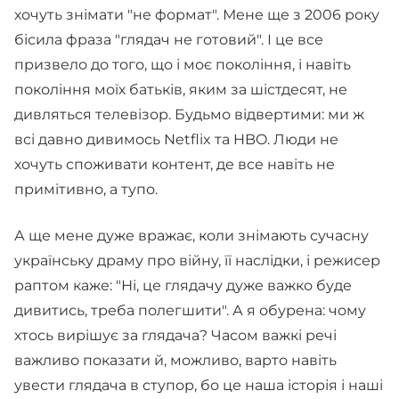
хочуть знімати "не формат". Мене ще з 2006 року
бісила фраза "глядач не готовий". І це все
призвело до того, що і моє покоління, і навіть
покоління моїх батьків, яким за шістдесят, не
дивляться телевізор. Будьмо відвертими: ми ж
всі давно дивимось Netflix та HBO. Люди не
хочуть споживати контент, де все навіть не
примітивно, а тупо.
А ще мене дуже вражає, коли знімають сучасну
українську драму про війну, її наслідки, і режисер
раптом каже: "Ні, це глядачу дуже важко буде
дивитись, треба полегшити". А я обурена: чому
хтось вирішує за глядача? Часом важкі речі
важливо показати й, можливо, варто навіть
увести глядача в ступор, бо це наша історія і наші