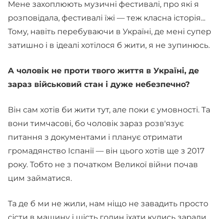
Мене захоплюють музичні фестивалі, про які я
розповідала, фестивалі їжі — теж класна історія...
Тому, навіть перебуваючи в Україні, де мені супер
затишно і в ідеалі хотілося б жити, я не зупинюсь.
А чоловік не проти твого життя в Україні, де
зараз військовий стан і дуже небезпечно?
Він сам хотів би жити тут, але поки є умовності. Та
вони тимчасові, бо чоловік зараз розв'язує
питання з документами і планує отримати
громадянство Іспанії — він цього хотів ще з 2017
року. Тобто не з початком Великої війни почав
цим займатися.
Та де б ми не жили, нам ніщо не завадить просто
сісти в машину і шість годин їхати кудись заради