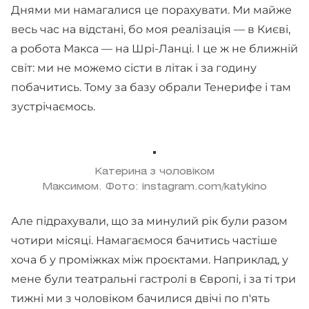
Днями ми намагалися це порахувати. Ми майже
весь час на відстані, бо моя реалізація — в Києві,
а робота Макса — на Шрі-Ланці. І це ж не ближній
світ: ми не можемо сісти в літак і за годину
побачитись. Тому за базу обрали Тенерифе і там
зустрічаємось.
Катерина з чоловіком
Максимом. Фото: instagram.com/katykino
Але підрахували, що за минулий рік були разом
чотири місяці. Намагаємося бачитись частіше
хоча б у проміжках між проєктами. Наприклад, у
мене були театральні гастролі в Європі, і за ті три
тижні ми з чоловіком бачилися двічі по п'ять