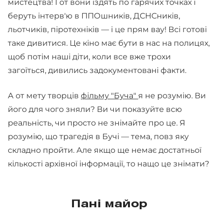
мистецтва! І от вони їздять по гарячих точках і
беруть інтерв'ю в ППОшників, ДСНСників,
льотчиків, піротехніків — і це прям вау! Всі готові
таке дивитися. Це кіно має бути в нас на полицях,
щоб потім наші діти, коли все вже трохи
загоїться, дивились задокументовані факти.
А от мету творців
фільму "Буча"
я не розумію. Ви
його для чого зняли? Ви чи показуйте всю
реальність, чи просто не знімайте про це. Я
розумію, що трагедія в Бучі — тема, повз яку
складно пройти. Але якщо ще немає достатньої
кількості архівної інформації, то нащо це знімати?
Пані майор