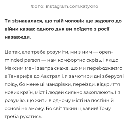
Фото: instagram.com/katykino
Ти зізнавалася, що твій чоловік ще задовго до
війни казав: одного дня ви поїдете з росії
назавжди.
Це так, але треба розуміти, ми з ним — open-
minded person — нам комфортно скрізь. І якщо
Максим мені завтра скаже, що ми переїжджаємо
з Тенерифе до Австралії, я за чотири дні зберуся і
поїду, бо мене ці мандрівки, переїзди, відкриття
нових країн, міст і людей сильно захоплюють. І я
розумію, що жити в одному місті на постійній
основі не зможу. Бо світ такий цікавий! Тому
треба рухатись.