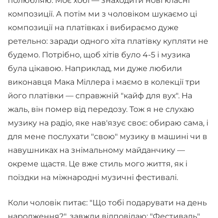
полюбляю. Моє хобі — знаходити нові класні
композиції. А потім ми з чоловіком шукаємо ці
композиції на платівках і вибираємо дуже
ретельно: заради одного хіта платівку купляти не
будемо. Потрібно, щоб хітів було 4-5 і музика
була цікавою. Наприклад, ми дуже любили
виконавця Мака Міллера і маємо в колекції три
його платівки — справжній "кайф для вух". На
жаль, він помер від передозу. Тож я не слухаю
музику на радіо, яке нав'язує своє: обираю сама, і
для мене послухати "свою" музику в машині чи в
навушниках на знімальному майданчику —
окреме щастя. Це вже стиль мого життя, як і
поїздки на міжнародні музичні фестивалі.
Коли чоловік питає: "Що тобі подарувати на день
народження?", завжди відповідаю: "Фестиваль".