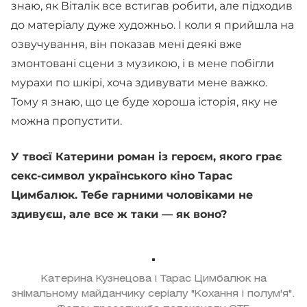
знаю, як Віталік все встигав робити, але підходив
до матеріалу дуже художньо. І коли я прийшла на
озвучування, він показав мені деякі вже
змонтовані сцени з музикою, і в мене побігли
мурахи по шкірі, хоча здивувати мене важко.
Тому я знаю, що це буде хороша історія, яку не
можна пропустити.
У твоєї Катерини роман із героєм, якого грає
секс-символ українського кіно Тарас
Цимбалюк. Тебе гарними чоловіками не
здивуєш, але все ж таки — як воно?
Катерина Кузнецова і Тарас Цимбалюк на
знімальному майданчику серіалу "Кохання і полум'я".