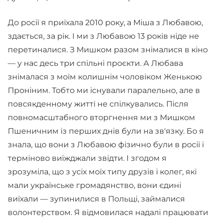
До росії я приїхала 2010 року, а Міша з Любавою,
здається, за рік. І ми з Любавою 13 років ніде не
перетиналися. З Мишком разом знімалися в кіно
— у нас десь три спільні проєкти. А Любава
знімалася з моїм колишнім чоловіком Женькою
Проніним. Тобто ми існували паралельно, але в
повсякденному житті не спілкувались. Після
повномасштабного вторгнення ми з Мишком
Пшеничним із перших днів були на зв'язку. Бо я
знала, що вони з Любавою фізично були в росії і
терміново виїжджали звідти. І згодом я
зрозуміла, що з усіх моїх типу друзів і колег, які
мали українське громадянство, вони єдині
виїхали — зупинилися в Польщі, займалися
волонтерством. Я відмовилася надалі працювати