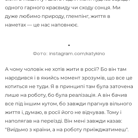
одного гарного краєвиду чи сходу сонця. Ми
дуже любимо природу, глемпінг, життя в
наметах — це нас наповнює.
Фото: instagram.com/katykino
А чому чоловік не хотів жити в росії? Бо він там
народився і в якийсь момент зрозумів, що все це
котиться не туди. Я в принципі там була заточена
лише на роботу, бо була реалізація. А він бачив
все під іншим кутом, бо завжди прагнув вільного
життя і, думаю, в росії його не відчував. Тому і
наполягав на переїзді. Він мені завжди казав:
"Виїдьмо з країни, а на роботу приїжджатимеш".