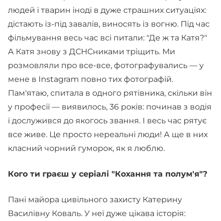
людей і тварин іноді в дуже страшних ситуаціях:
дістають із-під завалів, виносять із вогню. Під час
фільмування весь час всі питали: "Де ж та Катя?"
А Катя знову з ДСНСниками тріщить. Ми
розмовляли про все-все, фотографувались — у
мене в Instagram повно тих фотографій.
Пам'ятаю, спитала в одного рятівника, скільки він
у професії — виявилось, 36 років: починав з водія
і дослужився до якогось звання. І весь час рятує
все живе. Це просто нереальні люди! А ще в них
класний чорний гуморок, як я люблю.
Кого ти граєш у серіалі "Кохання та полум'я"?
Пані майора цивільного захисту Катерину
Василівну Коваль. У неї дуже цікава історія: