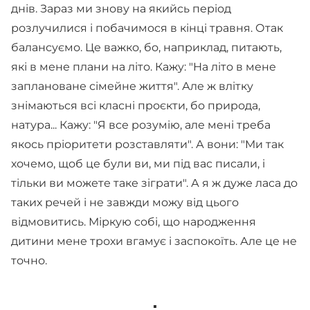
днів. Зараз ми знову на якийсь період
розлучилися і побачимося в кінці травня. Отак
балансуємо. Це важко, бо, наприклад, питають,
які в мене плани на літо. Кажу: "На літо в мене
заплановане сімейне життя". Але ж влітку
знімаються всі класні проєкти, бо природа,
натура... Кажу: "Я все розумію, але мені треба
якось пріоритети розставляти". А вони: "Ми так
хочемо, щоб це були ви, ми під вас писали, і
тільки ви можете таке зіграти". А я ж дуже ласа до
таких речей і не завжди можу від цього
відмовитись. Міркую собі, що народження
дитини мене трохи вгамує і заспокоїть. Але це не
точно.