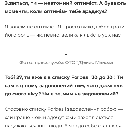
Здається, ти — невтомний оптиміст. А бувають
моменти, коли оптимізм тебе зраджує?
Я зовсім не оптиміст. Я просто вмію добре грати
його роль — як, певно, велика кількість усіх нас.
Фото: пресслужба OTOY/Денис Маноха
Тобі 27, ти вже є в списку Forbes "30 до 30". Ти
сам в цілому задоволений тим, чого досягнув
до свого віку? Чи є те, чим не задоволений?
Стосовно списку Forbes і задоволення собою —
хай краще моїми здобутками захоплюються і
надихаються інші люди. А я ж до себе ставлюся