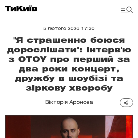
5 лютого 2026 17:30
"Я страшенно боюся
дорослішати": інтерв'ю
з OTOY про перший за
два роки концерт,
дружбу в шоубізі та
зіркову хворобу
Вікторія Аронова