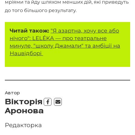
мріями та йду шляхом менших дій, які приведуть
до того більшого результату.
Читай також:
"Я азартна, хочу все або
нічого": LELÉKA — про театральне
минуле, "школу Джамали" та амбіції на
Нацвідборі
Автор
Вікторія
Аронова
Редакторка