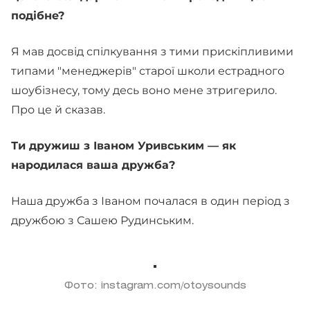
подібне?
Я мав досвід спілкування з тими прискіпливими
типами "менеджерів" старої школи естрадного
шоубізнесу, тому десь воно мене зтригерило.
Про це й сказав.
Ти дружиш з Іваном Уривським — як
народилася ваша дружба?
Наша дружба з Іваном почалася в один період з
дружбою з Сашею Рудинським.
Фото: instagram.com/otoysounds