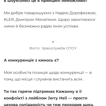
в шоубізнесі це в принципі неможливо?
Ми добре товаришуємо з Надею Дорофеєвою,
KLER, Дмитром Монатіком. Щиро захоплююся
ними й безмежно радію їхнім успіхам.
Фото: пресслужба OTOY
А конкуренція з кимось є?
Моя особиста позиція щодо конкуренції — в
тому, що місця і слухачів вистачить всім.
Ти так гаряче підтримав Кажанну в її
конфлікті з лейблом Jerry Heil — просто
цехова солідарність чи теж проходив щось