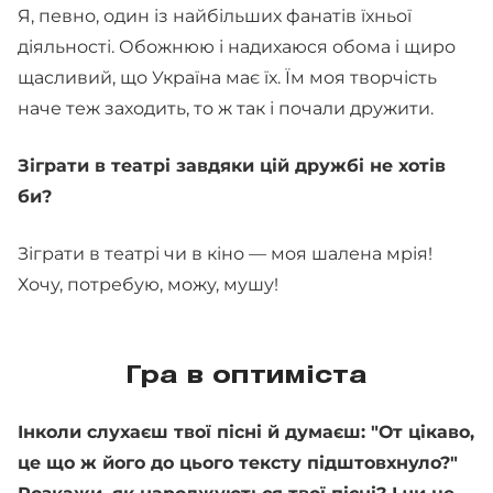
Я, певно, один із найбільших фанатів їхньої
діяльності. Обожнюю і надихаюся обома і щиро
щасливий, що Україна має їх. Їм моя творчість
наче теж заходить, то ж так і почали дружити.
Зіграти в театрі завдяки цій дружбі не хотів
би?
Зіграти в театрі чи в кіно — моя шалена мрія!
Хочу, потребую, можу, мушу!
Гра в оптиміста
Інколи слухаєш твої пісні й думаєш: "От цікаво,
це що ж його до цього тексту підштовхнуло?"