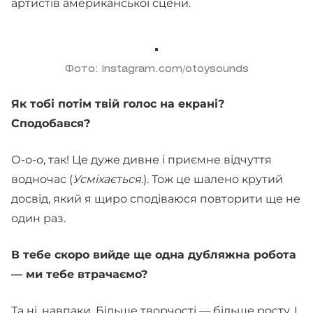
артистів американської сцени.
Фото: instagram.com/otoysounds
Як тобі потім твій голос на екрані?
Сподобався?
О-о-о, так! Це дуже дивне і приємне відчуття
водночас (
Усміхається.
). Тож це шалено крутий
досвід, який я щиро сподіваюся повторити ще не
один раз.
В тебе скоро вийде ще одна дубляжна робота
— ми тебе втрачаємо?
Та ні, навпаки. Більше творчості — більше росту. І