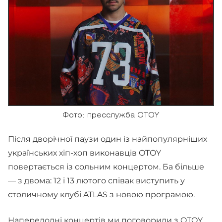
Фото: пресслужба OTOY
Після дворічної паузи один із найпопулярніших
українських хіп-хоп виконавців OTOY
повертається із сольним концертом. Ба більше
— з двома: 12 і 13 лютого співак виступить у
столичному клубі ATLAS з новою програмою.
Напередодні концертів ми поговорили з OTOY