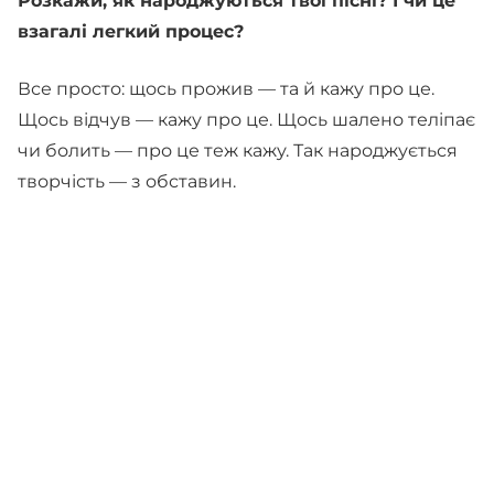
Розкажи, як народжуються твої пісні? І чи це
взагалі легкий процес?
Все просто: щось прожив — та й кажу про це.
Щось відчув — кажу про це. Щось шалено теліпає
чи болить — про це теж кажу. Так народжується
творчість — з обставин.