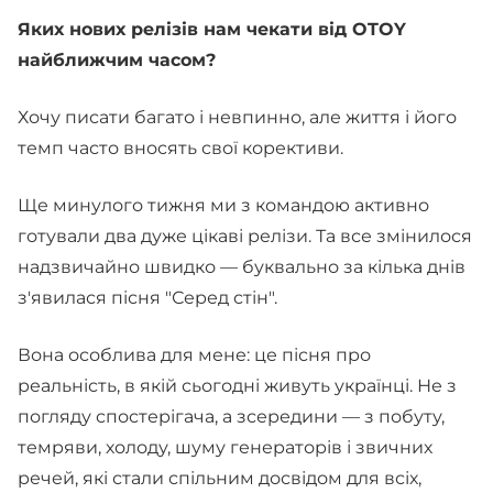
Яких нових релізів нам чекати від OTOY
найближчим часом?
Хочу писати багато і невпинно, але життя і його
темп часто вносять свої корективи.
Ще минулого тижня ми з командою активно
готували два дуже цікаві релізи. Та все змінилося
надзвичайно швидко — буквально за кілька днів
з'явилася пісня "Серед стін".
Вона особлива для мене: це пісня про
реальність, в якій сьогодні живуть українці. Не з
погляду спостерігача, а зсередини — з побуту,
темряви, холоду, шуму генераторів і звичних
речей, які стали спільним досвідом для всіх,