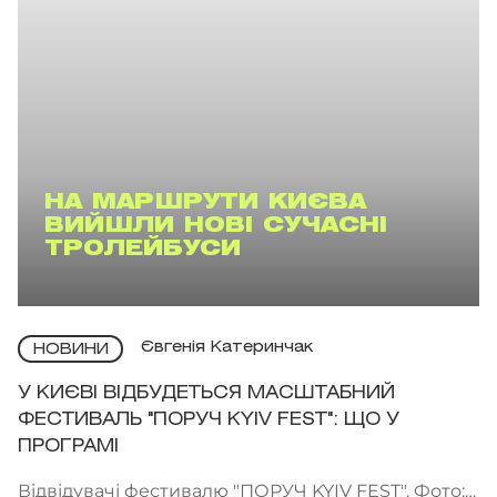
НА МАРШРУТИ КИЄВА
ВИЙШЛИ НОВІ СУЧАСНІ
ТРОЛЕЙБУСИ
Євгенія Катеринчак
НОВИНИ
У КИЄВІ ВІДБУДЕТЬСЯ МАСШТАБНИЙ
ФЕСТИВАЛЬ "ПОРУЧ KYIV FEST": ЩО У
ПРОГРАМІ
Відвідувачі фестивалю "ПОРУЧ KYIV FEST". Фото: