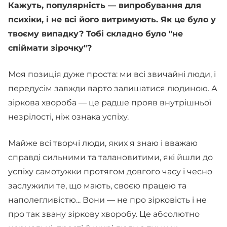
Кажуть, популярність — випробування для
психіки, і не всі його витримують. Як це було у
твоєму випадку? Тобі складно було "не
спіймати зірочку"?
Моя позиція дуже проста: ми всі звичайні люди, і
передусім завжди варто залишатися людиною. А
зіркова хвороба — це радше прояв внутрішньої
незрілості, ніж ознака успіху.
Майже всі творчі люди, яких я знаю і вважаю
справді сильними та талановитими, які йшли до
успіху самотужки протягом довгого часу і чесно
заслужили те, що мають, своєю працею та
наполегливістю... Вони — не про зірковість і не
про так звану зіркову хворобу. Це абсолютно