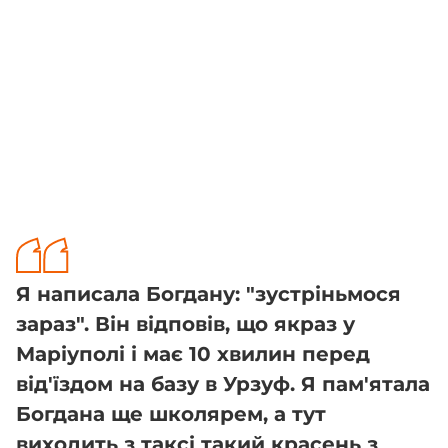
Я написала Богдану: "зустріньмося
зараз". Він відповів, що якраз у
Маріуполі і має 10 хвилин перед
від'їздом на базу в Урзуф. Я пам'ятала
Богдана ще школярем, а тут
виходить з таксі такий красень з