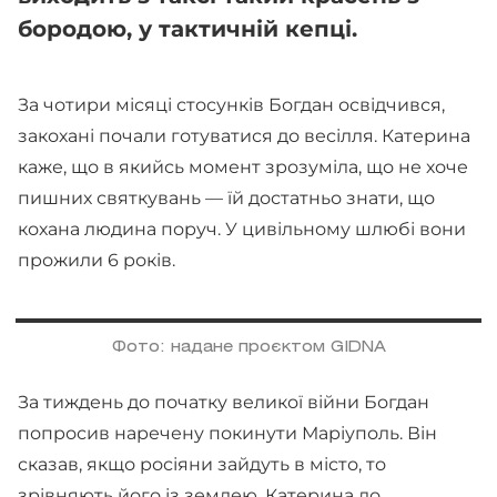
бородою, у тактичній кепці.
За чотири місяці стосунків Богдан освідчився,
закохані почали готуватися до весілля. Катерина
каже, що в якийсь момент зрозуміла, що не хоче
пишних святкувань — їй достатньо знати, що
кохана людина поруч. У цивільному шлюбі вони
прожили 6 років.
Фото: надане проєктом GIDNA
За тиждень до початку великої війни Богдан
попросив наречену покинути Маріуполь. Він
сказав, якщо росіяни зайдуть в місто, то
зрівняють його із землею. Катерина до