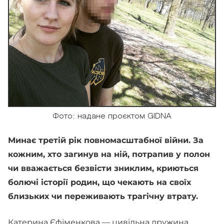
Фото: надане проєктом GIDNA
Минає третій рік повномасштабної війни. За
кожним, хто загинув на ній, потрапив у полон
чи вважається безвісти зниклим, криються
болючі історії родин, що чекають на своїх
близьких чи переживають трагічну втрату.
Катерина Єфіменкова — цивільна дружина