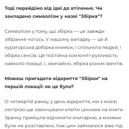
Тоді перейдімо від ідеї до втілення. Чи
закладено символізм у назві "Збірка"?
Символізм у тому, що збірка — це завжди
зібрання чогось. У нашому випадку — це й
кураторська добірка книжок, і спільнота людей, і
збірка сенсів. Це постійна ком'юніті-рухливість
навколо локації. І, звичайно, збірка різних івентів.
Можеш пригадати відкриття "Збірки" на
першій локації: як це було?
О четвертій ранку, у день відкриття, ми з моєю
сестрою ще закінчували клеїти цінники на книги.
Зранку прийшли відчиняти книгарню, а книжки
були не розставлені, тож цим займалися вже під