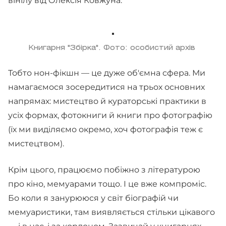
вінілу від Олексія Ковжуна.
Книгарня "Збірка". Фото: особистий архів
Тобто нон-фікшн — це дуже об'ємна сфера. Ми
намагаємося зосередитися на трьох основних
напрямах: мистецтво й кураторські практики в
усіх формах, фотокниги й книги про фотографію
(їх ми виділяємо окремо, хоч фотографія теж є
мистецтвом).
Крім цього, працюємо побіжно з літературою
про кіно, мемуарами тощо. І це вже компроміс.
Бо коли я занурююся у світ біографій чи
мемуаристики, там виявляється стільки цікавого