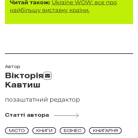
Читай також:
Ukraine WOW: все про
найбільшу виставку країни.
Автор
Вікторія
Кавтиш
позаштатний редактор
Статті автора
МІСТО
КНИГИ
БІЗНЕС
КНИГАРНЯ