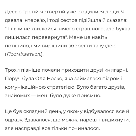
Десь о третій-четвертій уже сходилися люди. Я
давала інтерв'ю, і тоді сестра підійшла й сказала:
"Тільки не хвилюйся, нічого страшного, але буква
лишилася перевернута". Мене це навіть
потішило, і ми вирішили зберегти таку ідею
(
Посміхається.
).
Трохи пізніше почали приходити друзі книгарні.
Поруч була Оля Носко, яка займалася піаром і
комунікаційною стратегією. Було багато друзів,
знайомих — мені було дуже приємно.
Це був складний день, у якому відбувалося все й
одразу. Здавалося, що можна нарешті видихнути,
але насправді все тільки починалося.