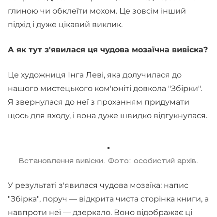
глиною чи обклеїти мохом. Це зовсім інший
підхід і дуже цікавий виклик.
А як тут з'явилася ця чудова мозаїчна вивіска?
Це художниця Інга Леві, яка долучилася до
нашого мистецького ком'юніті довкола "Збірки".
Я звернулася до неї з проханням придумати
щось для входу, і вона дуже швидко відгукнулася.
Встановлення вивіски. Фото: особистий архів.
У результаті з'явилася чудова мозаїка: напис
"Збірка", поруч — відкрита чиста сторінка книги, а
навпроти неї — дзеркало. Воно відображає ці