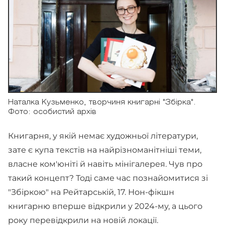
Наталка Кузьменко, творчиня книгарні "Збірка".
Фото: особистий архів
Книгарня, у якій немає художньої літератури,
зате є купа текстів на найрізноманітніші теми,
власне ком'юніті й навіть мінігалерея. Чув про
такий концепт? Тоді саме час познайомитися зі
"Збіркою" на Рейтарській, 17. Нон-фікшн
книгарню вперше відкрили у 2024-му, а цього
року перевідкрили на новій локації.