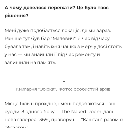
А чому довелося переїхати? Це було твоє
рішення?
Мені дуже подобається локація, де ми зараз.
Раніше тут був бар "Малевич". Я час від часу
бувала там, і навіть їхня чашка з мерчу досі стоїть
у нас — ми знайшли її під час ремонту й
залишили на пам'ять.
Книгарня "Збірка". Фото: особистий архів
Місце більш прохідне, і мені подобаються наші
сусіди. З одного боку — The Naked Room, далі
нова галерея "369", праворуч — "Каштан" разом із
"Зігзагом".