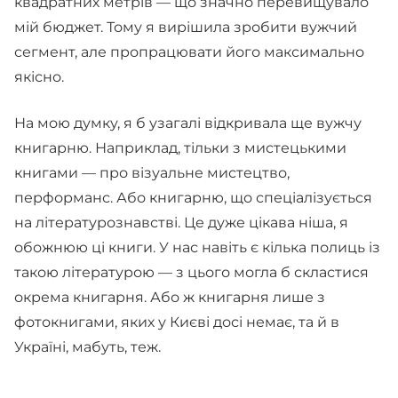
квадратних метрів — що значно перевищувало
мій бюджет. Тому я вирішила зробити вужчий
сегмент, але пропрацювати його максимально
якісно.
На мою думку, я б узагалі відкривала ще вужчу
книгарню. Наприклад, тільки з мистецькими
книгами — про візуальне мистецтво,
перформанс. Або книгарню, що спеціалізується
на літературознавстві. Це дуже цікава ніша, я
обожнюю ці книги. У нас навіть є кілька полиць із
такою літературою — з цього могла б скластися
окрема книгарня. Або ж книгарня лише з
фотокнигами, яких у Києві досі немає, та й в
Україні, мабуть, теж.