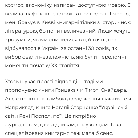
космос, економіку, написані доступною мовою. Є
велика шафа книг з історії та політології. І, чесно,
мені бракує в Києві книгарні тільки з історичною
літературою, бо попит величезний. Люди хочуть
зрозуміти, як ми опинилися в цій точці, що
відбувалося в Україні за останні 30 років, як
виборювали незалежність, які були переломні
моменти початку ХХ століття.
Хтось шукає прості відповіді — тоді ми
пропонуємо книги Грицака чи Тімоті Снайдера.
Але є попит і на глибокі дослідження вужчих тем.
Наприклад, книга Наталії Старченко "Українські
світи Речі Посполитої". Це потрібно і
журналістам, і дослідникам, і науковцям. Така
спеціалізована книгарня теж мала б сенс.