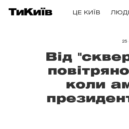
ЦЕ КИЇВ
ЛЮД
25
Від "скве
повітряно
коли а
президент