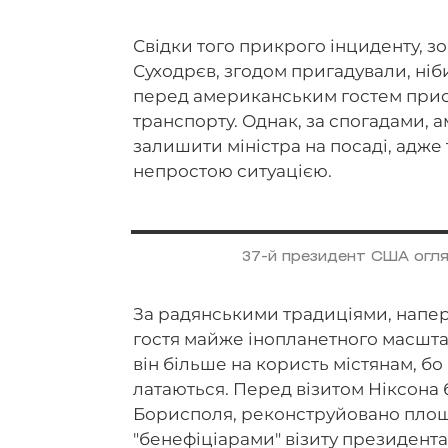
Свідки того прикрого інциденту, 
Суходрєв, згодом пригадували, ні
перед американським гостем прися
транспорту. Однак, за спогадами,
залишити міністра на посаді, адже т
непростою ситуацією.
37-й президент США огля
За радянськими традиціями, напер
гостя майже інопланетного масшта
він більше на користь містянам, бо
латаються. Перед візитом Ніксона
Борисполя, реконструйовано пло
"бенефіціарами" візиту президент