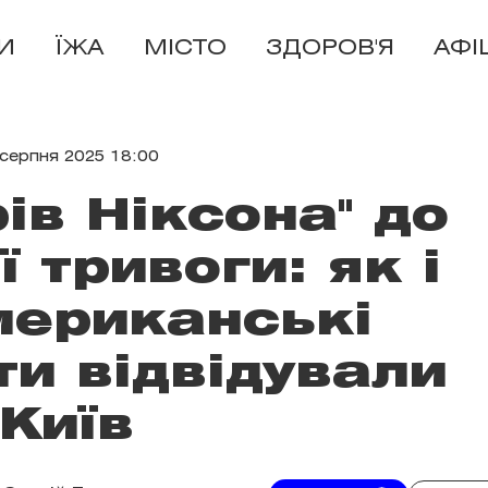
И
ЇЖА
МІСТО
ЗДОРОВ'Я
АФІ
 серпня 2025 18:00
рів Ніксона" до
ї тривоги: як і
мериканські
и відвідували
Київ