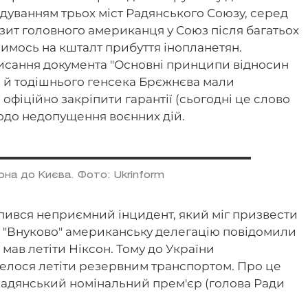
ідуванням трьох міст Радянського Союзу, серед
візит головного американця у Союз після багатьох
 чимось на кшталт прибуття інопланетян.
исання документа "Основні принципи відносин
а й тодішнього генсека Брєжнєва мали
офіційно закріпити гарантії (сьогодні це слово
одо недопущення воєнних дій.
она до Києва. Фото: Ukrinform
пився неприємний інцидент, який міг призвести
ту "Внуково" американську делегацію повідомили
 мав летіти Ніксон. Тому до України
елося летіти резервним транспортом. Про це
радянський номінальний прем'єр (голова Ради