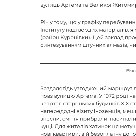
вулиць Артема та Великої Житомир
Річ у тому, що у графіку перебуван
Інституту надтвердих матеріалів, 
(район Куренівки). Цей заклад пр
синтезуванням штучних алмазів, ч
Річ
Заздалегідь узгоджений маршрут л
повз вулицю Артема. У 1972 році на
квартал стареньких будинків XIX сто
напередодні візиту іноземців, мешк
знесли, сміття прибрали, насипали
кущі. Для жителів хатинок ця мет
нові квартири, а й безоплатну допо