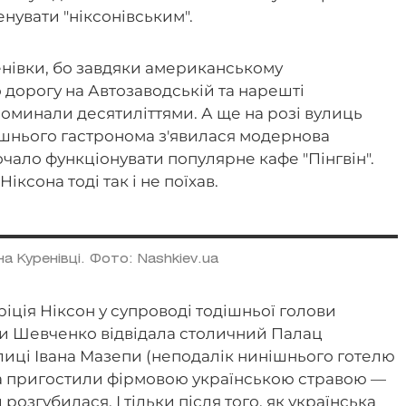
енувати "ніксонівським".
івки, бо завдяки американському
 дорогу на Автозаводській та нарешті
 оминали десятиліттями. А ще на розі вулиць
ишнього гастронома з'явилася модернова
очало функціонувати популярне кафе "Пінгвін".
ксона тоді так і не поїхав.
на Куренівці. Фото: Nashkiev.ua
іція Ніксон у супроводі тодішньої голови
ни Шевченко відвідала столичний Палац
лиці Івана Мазепи (неподалік нинішнього готелю
та пригостили фірмовою українською стравою —
озгубилася. І тільки після того, як українська