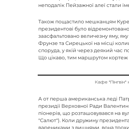
неподалік Пейзажної алеї стали ім
Також пощастило мешканцям Курен
президентові було відремонтовано
заасфальтовано величезну яму, яку
Фрунзе та Сирецької на місці кол
споруда, у якій через деякий час п
Що цікаво, тим маршрутом кортеж Ні
Кафе "Пінгвін" 
А от перша американська леді Патр
президії Верховної Ради Валенти
піонерів, що розташовувався на ву
"Салют"). Коли дружину президен
варениками з вишнями, вона трохи р