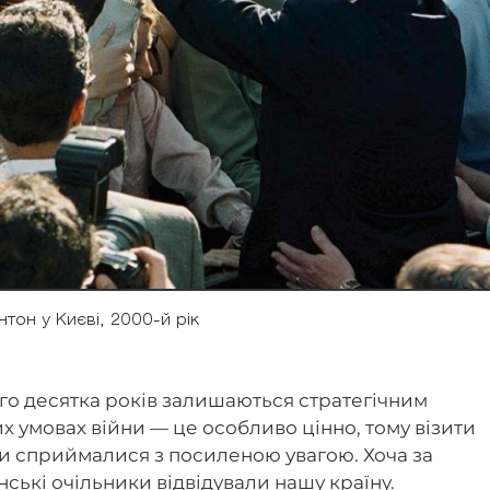
інтон у Києві, 2000-й рік
го десятка років залишаються стратегічним
х умовах війни — це особливо цінно, тому візити
и сприймалися з посиленою увагою. Хоча за
ські очільники відвідували нашу країну.