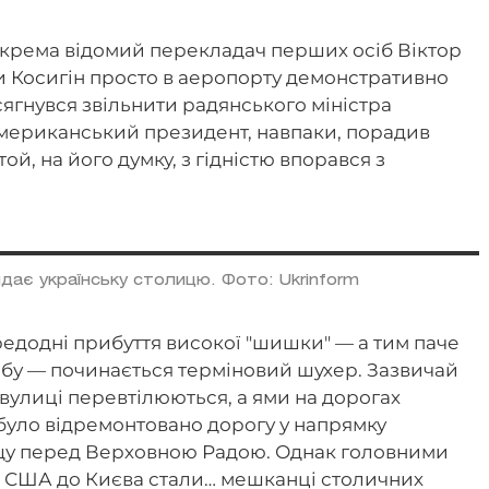
зокрема відомий перекладач перших осіб Віктор
би Косигін просто в аеропорту демонстративно
гнувся звільнити радянського міністра
 американський президент, навпаки, порадив
ой, на його думку, з гідністю впорався з
дає українську столицю. Фото: Ukrinform
едодні прибуття високої "шишки" — а тим паче
бу — починається терміновий шухер. Зазвичай
 вулиці перевтілюються, а ями на дорогах
 було відремонтовано дорогу у напрямку
щу перед Верховною Радою. Однак головними
а США до Києва стали… мешканці столичних