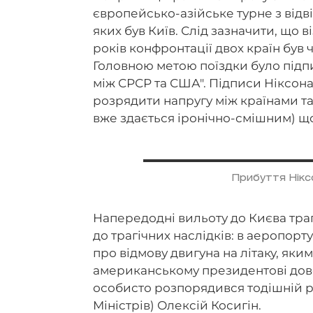
європейсько-азійське турне з відв
яких був Київ. Слід зазначити, що 
років конфронтації двох країн був
Головною метою поїздки було підп
між СРСР та США". Підписи Ніксон
розрядити напругу між країнами та 
вже здається іронічно-смішним) щ
Прибуття Нікс
Напередодні вильоту до Києва тра
до трагічних наслідків: в аеропор
про відмову двигуна на літаку, яким
американському президентові дов
особисто розпорядився тодішній 
Міністрів) Олексій Косигін.