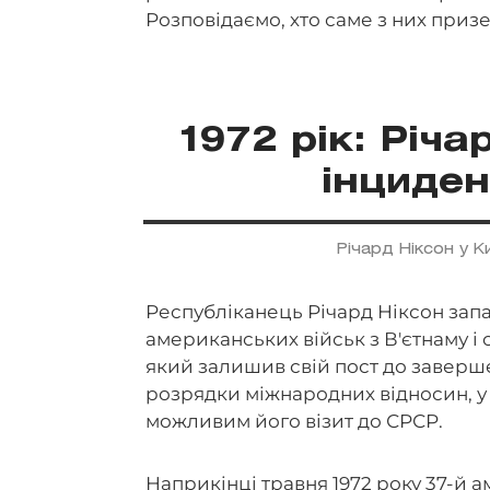
Розповідаємо, хто саме з них призе
1972 рік: Річ
інциден
Річард Ніксон у К
Республіканець Річард Ніксон запа
американських військ з В'єтнаму 
який залишив свій пост до заверше
розрядки міжнародних відносин, у 
можливим його візит до СРСР.
Наприкінці травня 1972 року 37-й