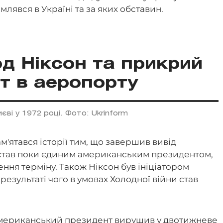
млявся в Україні та за яких обставин.
ард Ніксон та прикрий
т в аеропорту
иєві у 1972 році. Фото: Ukrinform
м'ятався історії тим, що завершив вивід
і став поки єдиним американським президентом,
ння терміну. Також Ніксон був ініціатором
результаті чого в умовах Холодної війни став
 американський президент вирушив у двотижневе