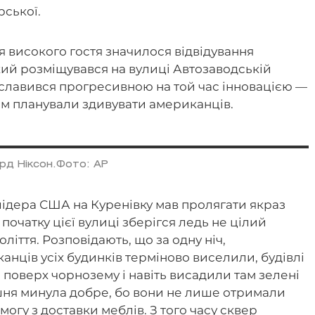
ської.
ня високого гостя значилося відвідування
який розміщувався на вулиці Автозаводській
ославився прогресивною на той час інновацією —
им планували здивувати американців.
ард Ніксон.Фото: AP
ідера США на Куренівку мав пролягати якраз
 початку цієї вулиці зберігся ледь не цілий
ліття. Розповідають, що за одну ніч,
анців усіх будинків терміново виселили, будівлі
 поверх чорнозему і навіть висадили там зелені
ушня минула добре, бо вони не лише отримали
могу з доставки меблів. З того часу сквер