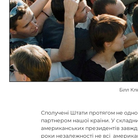
Білл Кл
Сполучені Штати протягом не одно
партнером нашої країни. У складни
американських президентів завжд
роки незалежності не всі американ