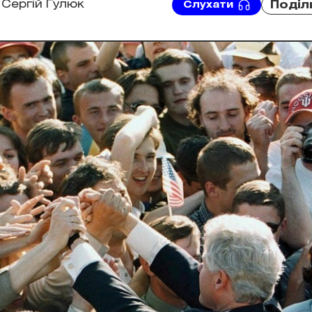
Сергій Гулюк
Поділ
Слухати