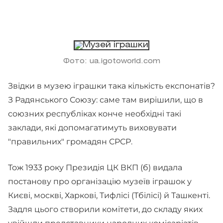
Фото: ua.igotoworld.com
Звідки в музею іграшки така кількість експонатів?
З Радянського Союзу: саме там вирішили, що в
союзних республіках конче необхідні такі
заклади, які допомагатимуть виховувати
"правильних" громадян СРСР.
Тож 1933 року Президія ЦК ВКП (б) видала
постанову про організацію музеїв іграшок у
Києві, москві, Харкові, Тифлісі (Тбілісі) й Ташкенті.
Задля цього створили комітети, до складу яких