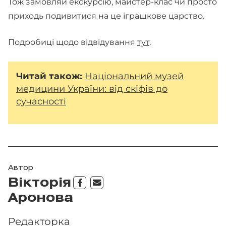
Тож замовляй екскурсію, майстер-клас чи просто
приходь подивитися на це іграшкове царство.
Подробиці щодо відвідування
тут
.
Читай також:
Національний музей
медицини України: від скіфів до
сучасності
Автор
Вікторія
Аронова
Редакторка