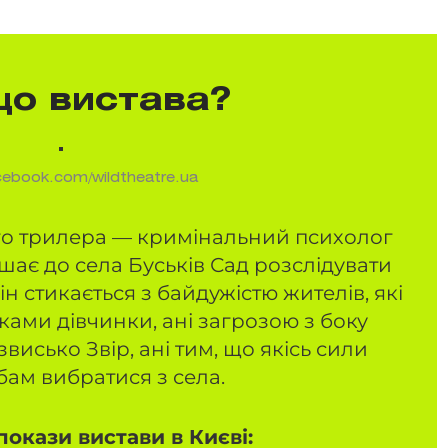
що вистава?
ebook.com/wildtheatre.ua
го трилера — кримінальний психолог
шає до села Буськів Сад розслідувати
н стикається з байдужістю жителів, які
ами дівчинки, ані загрозою з боку
висько Звір, ані тим, що якісь сили
ам вибратися з села.
окази вистави в Києві: