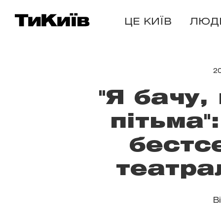
ЦЕ КИЇВ
ЛЮД
2
"Я бачу,
пітьма"
бестс
театра
В