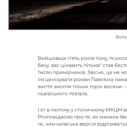
Фото
Вийшовши п'ять років тому, психо
бачу, вас цікавить пітьма" став бе
тисяч примірників. Звісно, це не м
інсценізувати роман Павлюка намага
життя змогли тільки торік восени 
львівського театрів.
І от в лютому у столичному МКЦМ ві
Розповідаємо про те, як книжка-бе
те, чим київська версія відрізняєтьс