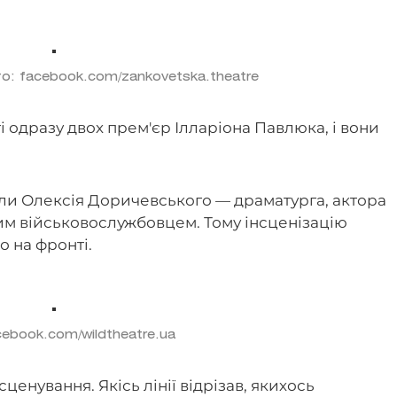
о: facebook.com/zankovetska.theatre
 одразу двох прем'єр Ілларіона Павлюка, і вони
ли Олексія Доричевського — драматурга, актора
ним військовослужбовцем. Тому інсценізацію
о на фронті.
ebook.com/wildtheatre.ua
ценування. Якісь лінії відрізав, якихось