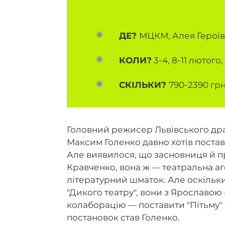
ДЕ?
МЦКМ, Алея Героїв 
КОЛИ?
3-4, 8-11 лютого,
СКІЛЬКИ?
790-2390 гр
Головний режисер Львівського дра
Максим Голенко давно хотів поста
Але виявилося, що засновниця й п
Кравченко, вона ж — театральна аг
літературний шматок. Але оскільк
"Дикого театру", вони з Ярославою
колаборацію — поставити "Пітьму" 
постановок став Голенко.