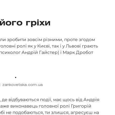
 його гріхи
ли зробити зовсім різними, проте згодом
овні ролі як у Києві, так і у Львові грають
психолог Андрій Гайстер) і Марк Дробот
: zankovetska.com.ua
де відбуваються події, має щось від Андрія
 каже виконавець головної ролі Григорій
тобі не подобаються, ти злишся, агресуєш на