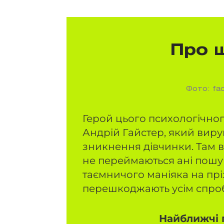
Про 
Фото: fac
Герой цього психологічно
Андрій Гайстер, який виру
зникнення дівчинки. Там ві
не переймаються ані пошук
таємничого маніяка на пріз
перешкоджають усім спроб
Найближчі п