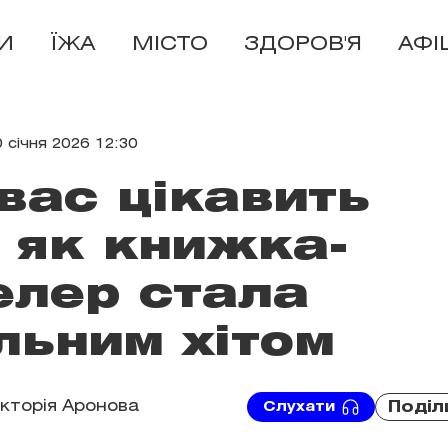
И
ЇЖА
МІСТО
ЗДОРОВ'Я
АФІ
0 січня 2026 12:30
 вас цікавить
: як книжка-
елер стала
льним хітом
ікторія Аронова
Поділ
Слухати