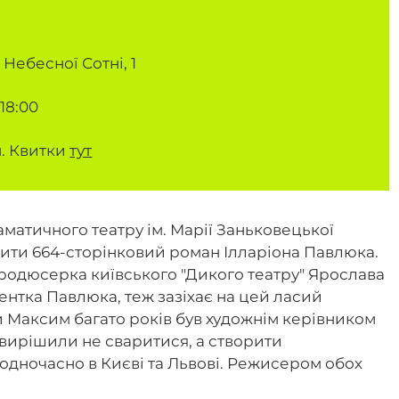
Небесної Сотні, 1
 18:00
н. Квитки
тут
матичного театру ім. Марії Заньковецької
вити 664-сторінковий роман Ілларіона Павлюка.
родюсерка київського "Дикого театру" Ярослава
ентка Павлюка, теж зазіхає на цей ласий
и Максим багато років був художнім керівником
 вирішили не сваритися, а створити
одночасно в Києві та Львові. Режисером обох