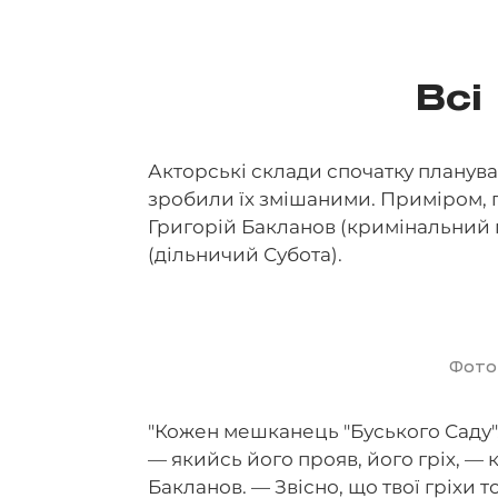
Всі
Акторські склади спочатку планува
зробили їх змішаними. Приміром, гол
Григорій Бакланов (кримінальний 
(дільничий Субота).
Фото
"Кожен мешканець "Буського Саду", 
— якийсь його прояв, його гріх, —
Бакланов. — Звісно, що твої гріхи 