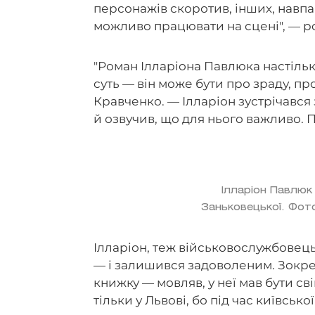
персонажів скоротив, інших, навпак
можливо працювати на сцені", — р
"Роман Ілларіона Павлюка настільк
суть — він може бути про зраду, пр
Кравченко. — Ілларіон зустрічався
й озвучив, що для нього важливо.
Ілларіон Павлюк 
Заньковецької. Фото
Ілларіон, теж військовослужбовець,
— і залишився задоволеним. Зокре
книжку — мовляв, у неї мав бути свій
тільки у Львові, бо під час київськ