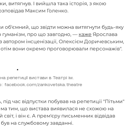
и, витягнув. І вийшла така історія, з якою
озповідав Максим Голенко.
и об'ємний, що звідти можна витягнути будь-яку
о гуманізм, про що завгодно, —
каже
Ярослава
 з автором інсценізації, Олексієм Доричевським,
 Потім вони окремо проговорювали персонажів".
на репетиції вистави в Театрі ім.
: facebook.com/zankovetska.theatre
 під час відпустки побував на репетиції "Пітьми"
ма тим, що вистава виявилася не схожою на
 світ, і він є. А прем'єру письменник відвідав
ої був на службовому завданні.