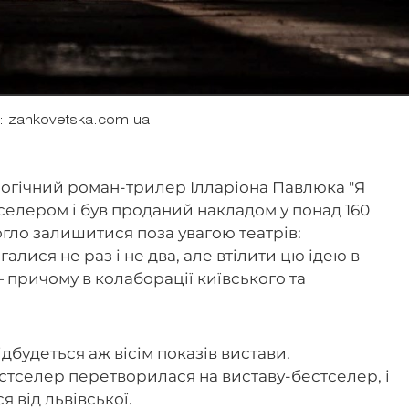
: zankovetska.com.ua
логічний роман-трилер Ілларіона Павлюка "Я
стселером і був проданий накладом у понад 160
огло залишитися поза увагою театрів:
лися не раз і не два, але втілити цю ідею в
— причому в колаборації київського та
дбудеться аж вісім показів вистави.
стселер перетворилася на виставу-бестселер, і
я від львівської.