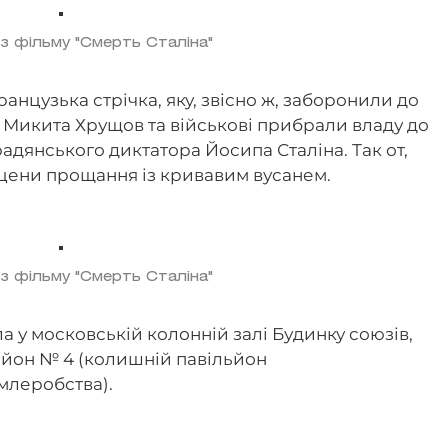
 з фільму "Смерть Сталіна"
нцузька стрічка, яку, звісно ж, заборонили до
як Микита Хрущов та військові прибрали владу до
адянського диктатора Йосипа Сталіна. Так от,
сцени прощання із кривавим вусанем.
 з фільму "Смерть Сталіна"
ла у московській колонній залі Будинку союзів,
льйон № 4 (колишній павільйон
млеробства).