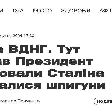
И
ЇЖА
МІСТО
ЗДОРОВ'Я
АФІ
 квітня 2024 17:30
а ВДНГ. Тут
в Президент
ховали Сталіна
чалися шпигуни
ксандр Панченко
Поділ