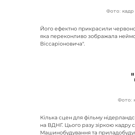
Фото: кадр
Його ефектно прикрасили червоною
яка переконливо зображала неймов
Віссаріоновича".
Фото: 
Кілька сцен для фільму нідерланд
на ВДНГ. Цього разу зіркою кадру 
Машинобудування та приладобудув