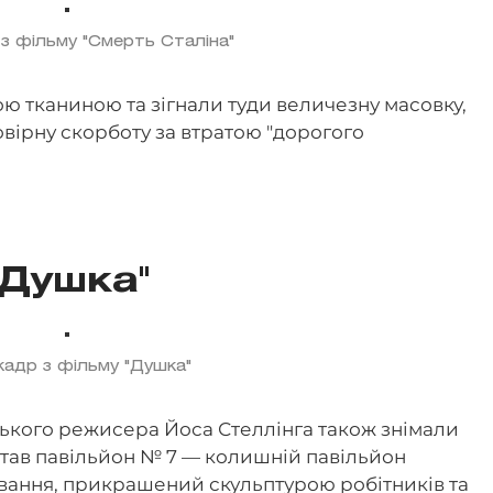
 з фільму "Смерть Сталіна"
 тканиною та зігнали туди величезну масовку,
ірну скорботу за втратою "дорогого
"Душка"
кадр з фільму "Душка"
ського режисера Йоса Стеллінга також знімали
став павільйон № 7 — колишній павільйон
ання, прикрашений скульптурою робітників та