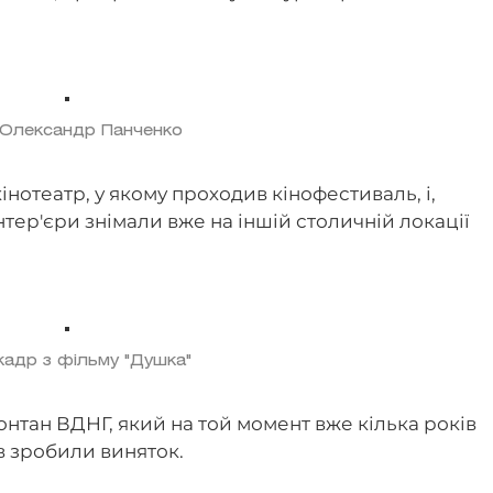
 Олександр Панченко
нотеатр, у якому проходив кінофестиваль, і,
нтер'єри знімали вже на іншій столичній локації
кадр з фільму "Душка"
нтан ВДНГ, який на той момент вже кілька років
в зробили виняток.