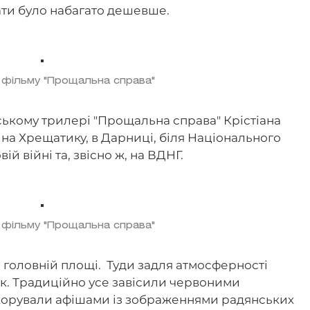
ти було набагато дешевше.
 фільму "Прощальна справа"
ькому трилері "Прощальна справа" Крістіана
 на Хрещатику, в Дарниці, біля Національного
вій війні та, звісно ж, на ВДНГ.
 фільму "Прощальна справа"
а головній площі. Туди задля атмосферності
ок. Традиційно усе завісили червоними
екорували афішами із зображеннями радянських