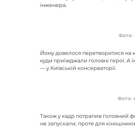
інженера.
Фото:
Йому довелося перетворитися на кі
куди приїжджали головні герої. А і
— у Київській консерваторії.
Фото: 
Також у кадр потрапив головний фо
не запускали, проте для кіношникі