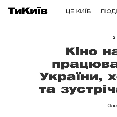
ЦЕ КИЇВ
ЛЮД
2
Кіно н
працюва
України, 
та зустрі
Оле