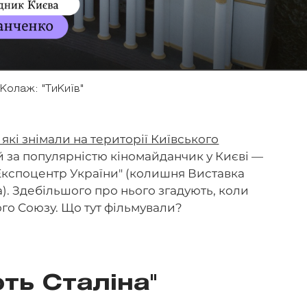
Колаж: "ТиКиїв"
 які знімали на території Київського
й за популярністю кіномайданчик у Києві —
кспоцентр України" (колишня Виставка
). Здебільшого про нього згадують, коли
ого Союзу. Що тут фільмували?
ть Сталіна"