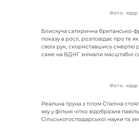
Фото: кадр
Блискуча сатирична британсько-фра
показу в росії, розповідає про те 
своїх рук, скориставшись смертю р
саме на ВДНГ знімали масштабні 
Фото: кадр
Реальна труна з тілом Сталіна стоя
яку у фільмі чітко відобразив паві
Сільськогосподарської науки та зе