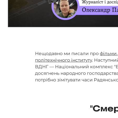
Нещодавно ми писали про
фільми,
політехнічного інституту
. Наступни
ВДНГ — Національний комплекс "Е
досягнень народного господарства
потрібно зімітувати часи Радянськ
"Смер