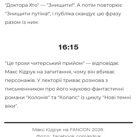
"Доктора Хто" — "Знищити!". А потім повторює
"Знищити путіна!", і публіка скандує цю фразу
разом із ним.
16:15
"Це трохи читерський прийом" — відповідає
Макс Кідрук на запитання, чому він вбиває
персонажів. У лекторії триває розмова з
письменником про його науково-фантастичні
романи "Колонія" та "Колапс" із циклу "Нові темні
віки".
Макс Кідрук на FANCON 2026.
Фото: facebook.com/kidruk