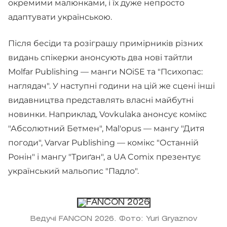
окремими малюнками, і їх дуже непросто
адаптувати українською.
Після бесіди та розіграшу примірників різних
видань спікерки анонсують два нові тайтли
Molfar Publishing — манги NOiSE та "Психопас:
наглядач". У наступні години на цій же сцені інші
видавництва представлять власні майбутні
новинки. Наприклад, Vovkulaka анонсує комікс
"Абсолютний Бетмен", Mal'opus — мангу "Дитя
погоди", Varvar Publishing — комікс "Останній
Ронін" і мангу "Триґан", а UA Comix презентує
український мальопис "Падло".
Ведучі FANCON 2026. Фото: Yuri Gryaznov