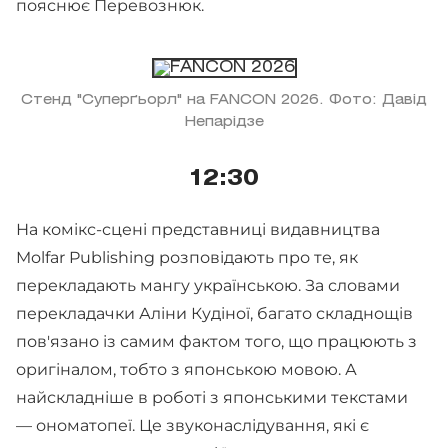
пояснює Перевознюк.
Стенд "Суперґьорл" на FANCON 2026. Фото: Давід
Непарідзе
12:30
На комікс-сцені представниці видавництва
Molfar Publishing розповідають про те, як
перекладають мангу українською. За словами
перекладачки Аліни Кудіної, багато складнощів
пов'язано із самим фактом того, що працюють з
оригіналом, тобто з японською мовою. А
найскладніше в роботі з японськими текстами
— ономатопеї. Це звуконаслідування, які є