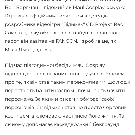
Бен Бергманн, відомий як Maul Cosplay, ось уже
10 років є офіційним Ґеральтом від студії-
розробника відеоігри "Відьмак" CD Projekt Red.
Саме в цьому образі свого найупізнаванішого
героя він завітав на FANCON. І зробив це, як і
Міккі Льюїс, вдруге.
Під час півгодинної бесіди Maul Cosplay
відповідає на різні запитання ведучого. Зокрема,
про те, як він став таким переконливим, що люди
перестають бачити костюм і починають бачити
персонажа. За якими рисами обирає "своїх"
персонажів. Як відьмак став не просто черговим
косплеєм, а ключовою частиною його життя. Та
як йому допомагає каскадерський бекграунд.