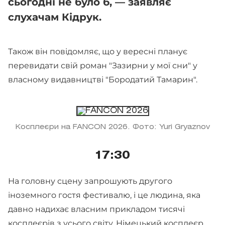
сьогодні не було б, — заявляє
слухачам Кідрук.
Також він повідомляє, що у вересні планує
перевидати свій роман "Зазирни у мої сни" у
власному видавництві "Бородатий Тамарин".
Косплеєри на FANCON 2026. Фото: Yuri Gryaznov
17:30
На головну сцену запрошують другого
іноземного гостя фестивалю, і це людина, яка
давно надихає власним прикладом тисячі
косплеєрів з усього світу. Німецький косплеєр