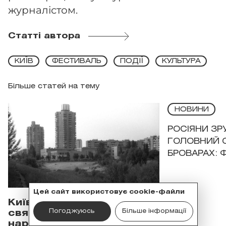
журналістом.
Статті автора
КИЇВ
ФЕСТИВАЛЬ
ПОДІЇ
КУЛЬТУРА
Більше статей на тему
НОВИНИ
РОСІЯНИ З
ГОЛОВНИЙ 
БРОВАРАХ: 
Цей сайт використовує cookie-файли
Київська Оболонь
Погоджуюсь
Більше інформації
святкує День
народження: історія