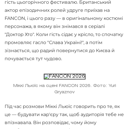
гість цьогорічного фестивалю. Британський
актор епізодичних ролей удруге приїхав на
FANCON, і цього разу — в оригінальному костюмі
персонажа, в якому він знімався в серіалі
"Доктор Хто". Коли гість сідає у крісло, то спочатку
промовляє гасло "Слава Україні!", а потім
зізнається, що радий повернутися до Києва й
почувається тут чудово.
Міккі Льюїс на сцені FANCON 2026. Фото: Yuri
Gryaznov
Під час розмови Міккі Льюїс говорить про те, як
це — будувати кар'єру так, щоб аудиторія тебе не
впізнавала. Він розповідає, чому йому