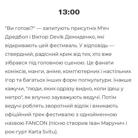
13:00
"Ви готові?" — запитують присутніх М'яч
Дредбол і Віктор Devik Демиденко, які
відкривають цей фестиваль. У відповідь —
ствердний, радісний крик від тих, хто вже
зібрався під головною сценою. Це фанати
коміксів, манги, аніме, комп'ютерних і настільних
ігор та багатьох інших форм попкультури. Інакше
кажучи, "люди, яких одразу видно, коли їдеш у
метро", як влучно зауважують ведучі. Потім
ведучі роблять зворотний відлік і вмикають
офіційний трек фестивалю з однойменною
назвою FANCON (пісню створив Іван Марунич і
рок-гурт Karta Svitu).