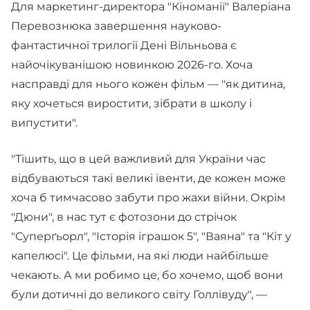
Для маркетинг-директора "Кіноманії" Валеріана
Перевознюка завершення науково-
фантастичної трилогії Дені Вільньова є
найочікуванішою новинкою 2026-го. Хоча
насправді для нього кожен фільм — "як дитина,
яку хочеться виростити, зібрати в школу і
випустити".
"Тішить, що в цей важливий для України час
відбуваються такі великі івенти, де кожен може
хоча б тимчасово забути про жахи війни. Окрім
"Дюни", в нас тут є фотозони до стрічок
"Суперґьорл", "Історія іграшок 5", "Ваяна" та "Кіт у
капелюсі". Це фільми, на які люди найбільше
чекають. А ми робимо це, бо хочемо, щоб вони
були дотичні до великого світу Голлівуду", —