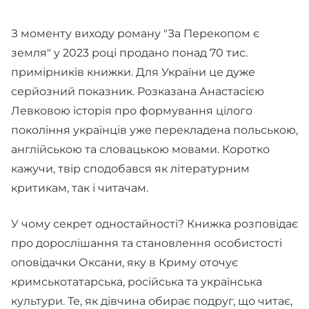
З моменту виходу роману "За Перекопом є
земля" у 2023 році продано понад 70 тис.
примірників книжки. Для України це дуже
серйозний показник. Розказана Анастасією
Левковою історія про формування цілого
покоління українців уже перекладена польською,
англійською та словацькою мовами. Коротко
кажучи, твір сподобався як літературним
критикам, так і читачам.
У чому секрет одностайності? Книжка розповідає
про дорослішання та становлення особистості
оповідачки Оксани, яку в Криму оточує
кримськотатарська, російська та українська
культури. Те, як дівчина обирає подруг, що читає,