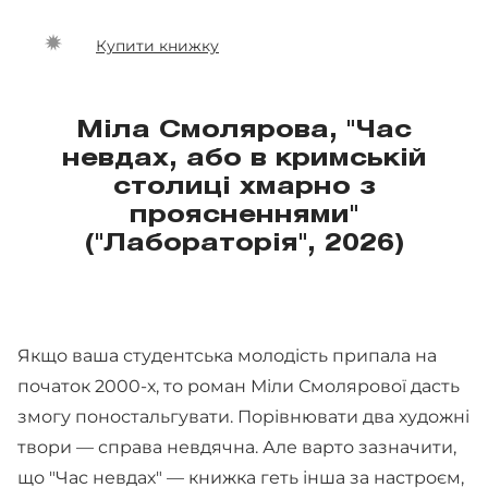
Купити книжку
Міла Смолярова, "Час
невдах, або в кримській
столиці хмарно з
проясненнями"
("Лабораторія", 2026)
Якщо ваша студентська молодість припала на
початок 2000-х, то роман Міли Смолярової дасть
змогу поностальгувати. Порівнювати два художні
твори — справа невдячна. Але варто зазначити,
що "Час невдах" — книжка геть інша за настроєм,