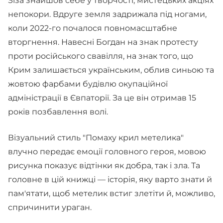
Зіза знайшов себе у творчості, мистецьких акціях
непокори. Вдруге земля задрижала під ногами,
коли 2022-го почалося повномасштабне
вторгнення. Навесні Богдан на знак протесту
проти російського свавілля, на знак того, що
Крим залишається українським, облив синьою та
жовтою фарбами будівлю окупаційної
адміністрації в Євпаторії. За це він отримав 15
років позбавлення волі.
Візуальний стиль "Помаху крил метелика"
влучно передає емоції головного героя, мовою
рисунка показує відтінки як добра, так і зла. Та
головне в цій книжці — історія, яку варто знати й
пам'ятати, щоб метелик встиг злетіти й, можливо,
спричинити ураган.