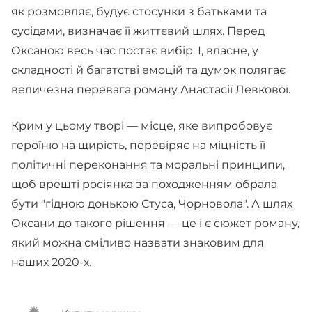
як розмовляє, будує стосунки з батьками та
сусідами, визначає її життєвий шлях. Перед
Оксаною весь час постає вибір. І, власне, у
складності й багатстві емоцій та думок полягає
величезна перевага роману Анастасії Левкової.
Крим у цьому творі — місце, яке випробовує
героїню на щирість, перевіряє на міцність її
політичні переконання та моральні принципи,
щоб врешті росіянка за походженням обрала
бути "гідною донькою Стуса, Чорновола". А шлях
Оксани до такого рішення — це і є сюжет роману,
який можна сміливо назвати знаковим для
наших 2020-х.