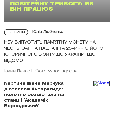
ПОВІТРЯНУ ТРИВОГУ: ЯК
ВІН ПРАЦЮЄ
Юлія Любченко
НОВИНИ
НБУ ВИПУСТИТЬ ПАМ'ЯТНУ МОНЕТУ НА
ЧЕСТЬ ІОАННА ПАВЛА II ТА 25-РІЧЧЮ ЙОГО
ІСТОРИЧНОГО ВІЗИТУ ДО УКРАЇНИ: ЩО
ВІДОМО
Іоанн Павло II: Фото: synod.ugcc.ua
Картина Івана Марчука
дісталася Антарктиди:
полотно розмістили на
станції "Академік
Вернадський"