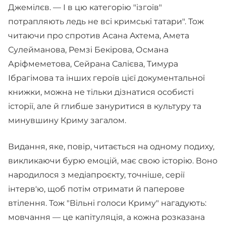
Джемілєв. — І в цю категорію "ізгоїв"
потрапляють ледь не всі кримські татари". Тож
читаючи про спротив Асана Ахтема, Амета
Сулейманова, Ремзі Бекірова, Османа
Аріфмеметова, Сейрана Салієва, Тимура
Ібрагімова та інших героїв цієї документальної
книжки, можна не тільки дізнатися особисті
історії, але й глибше зануритися в культуру та
минувшину Криму загалом.
Видання, яке, повір, читається на одному подиху,
викликаючи бурю емоцій, має свою історію. Воно
народилося з медіапроєкту, точніше, серії
інтерв'ю, щоб потім отримати й паперове
втілення. Тож "Вільні голоси Криму" нагадують:
мовчання — це капітуляція, а кожна розказана