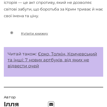
історія — це акт спротиву, який не дозволяє
світові забути, що боротьба за Крим триває й має
свої імена та ціну.
Купити книжку
Читай також:
Єрко, Толкін, Кричевський
та інші: 7 нових артбуків, від яких не
відвести очей
Автор
Ілля