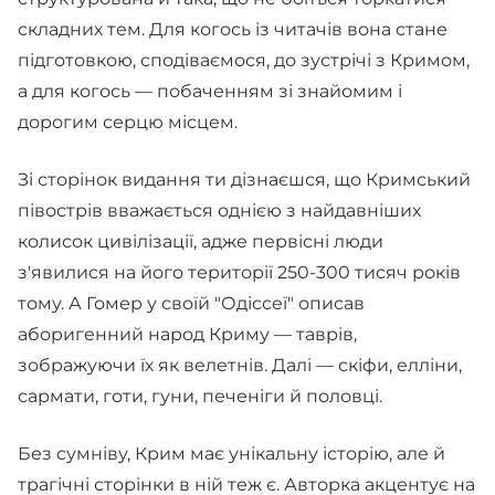
складних тем. Для когось із читачів вона стане
підготовкою, сподіваємося, до зустрічі з Кримом,
а для когось — побаченням зі знайомим і
дорогим серцю місцем.
Зі сторінок видання ти дізнаєшся, що Кримський
півострів вважається однією з найдавніших
колисок цивілізації, адже первісні люди
з'явилися на його території 250-300 тисяч років
тому. А Гомер у своїй "Одіссеї" описав
аборигенний народ Криму — таврів,
зображуючи їх як велетнів. Далі — скіфи, елліни,
сармати, готи, гуни, печеніги й половці.
Без сумніву, Крим має унікальну історію, але й
трагічні сторінки в ній теж є. Авторка акцентує на