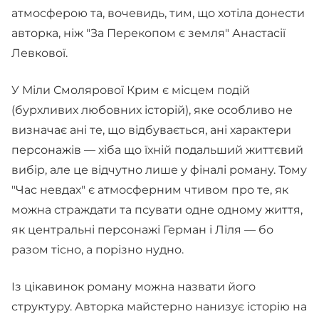
атмосферою та, вочевидь, тим, що хотіла донести
авторка, ніж "За Перекопом є земля" Анастасії
Левкової.
У Міли Смолярової Крим є місцем подій
(бурхливих любовних історій), яке особливо не
визначає ані те, що відбувається, ані характери
персонажів — хіба що їхній подальший життєвий
вибір, але це відчутно лише у фіналі роману. Тому
"Час невдах" є атмосферним чтивом про те, як
можна страждати та псувати одне одному життя,
як центральні персонажі Герман і Ліля — бо
разом тісно, а порізно нудно.
Із цікавинок роману можна назвати його
структуру. Авторка майстерно нанизує історію на