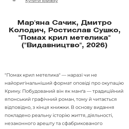
Купити книжку
Мар'янa Сачик, Дмитрo
Колодич, Ростислав Сушкo,
"Помах крил метелика"
("Видавництво", 2026)
"Помах крил метелика" — наразі чи не
найоригінальніший формат оповіді про окупацію
Криму. Побудований він як манґа — традиційний
японський графічний роман, тому й читається
відповідно, з кінця книжки. В основу видання
покладено реальну історію життя, діяльності,
незаконного арешту та сфабрикованого