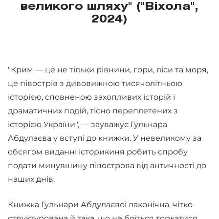
великого шляху" ("Віхола",
2024)
"Крим — це не тільки рівнини, гори, ліси та моря,
це півострів з дивовижною тисячолітньою
історією, сповненою захопливих історій і
драматичних подій, тісно переплетених з
історією України", — зауважує Гульнара
Абдулаєва у вступі до книжки. У невеликому за
обсягом виданні історикиня робить спробу
подати минувшину півострова від античності до
наших днів.
Книжка Гульнари Абдулаєвої лаконічна, чітко
структурована й така, що не боїться торкатися