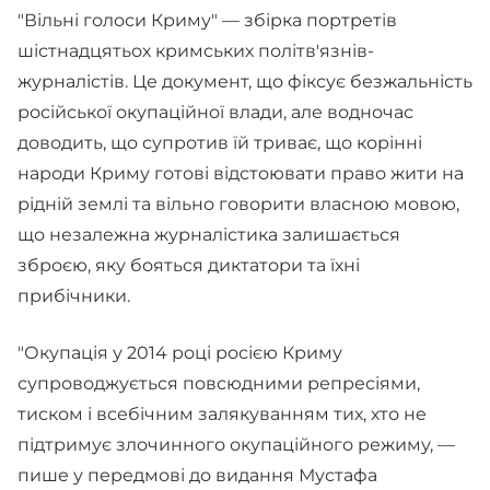
"Вільні голоси Криму" — збірка портретів
шістнадцятьох кримських політв'язнів-
журналістів. Це документ, що фіксує безжальність
російської окупаційної влади, але водночас
доводить, що супротив їй триває, що корінні
народи Криму готові відстоювати право жити на
рідній землі та вільно говорити власною мовою,
що незалежна журналістика залишається
зброєю, яку бояться диктатори та їхні
прибічники.
"Окупація у 2014 році росією Криму
супроводжується повсюдними репресіями,
тиском і всебічним залякуванням тих, хто не
підтримує злочинного окупаційного режиму, —
пише у передмові до видання Мустафа