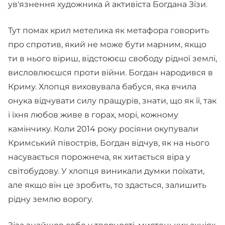
ув'язнення художника й активіста Богдана Зізи.
Тут помах крил метелика як метафора говорить
про спротив, який не може бути марним, якщо
ти в нього віриш, відстоюєш свободу рідної землі,
висловлюєшся проти війни. Богдан народився в
Криму. Хлопця виховувала бабуся, яка вчила
онука відчувати силу пращурів, знати, що як її, так
і їхня любов живе в горах, морі, кожному
камінчику. Коли 2014 року росіяни окупували
Кримський півострів, Богдан відчув, як на нього
насувається порожнеча, як хитається віра у
світобудову. У хлопця виникали думки поїхати,
але якщо він це зробить, то здасться, залишить
рідну землю ворогу.