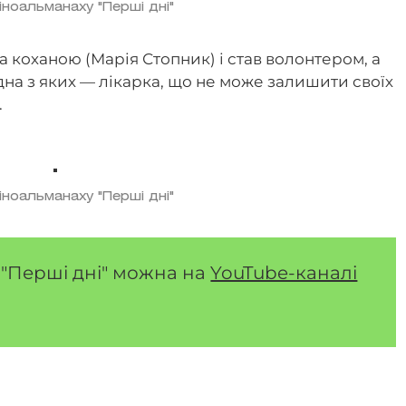
кіноальманаху "Перші дні"
а коханою (Марія Стопник) і став волонтером, а
дна з яких — лікарка, що не може залишити своїх
.
кіноальманаху "Перші дні"
"Перші дні" можна на
YouTube-каналі