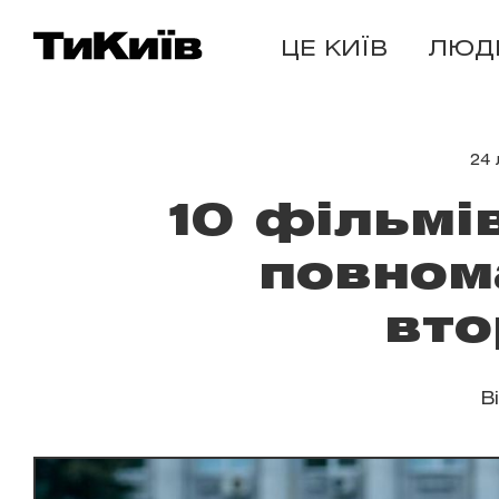
ЦЕ КИЇВ
ЛЮД
24
10 фільмі
повном
вто
В