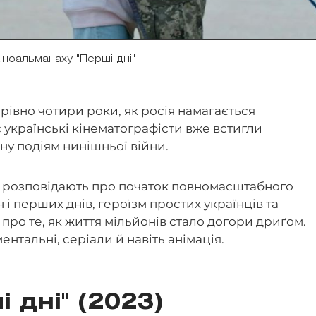
кіноальманаху "Перші дні"
 рівно чотири роки, як росія намагається
ас українські кінематографісти вже встигли
ну подіям нинішньої війни.
кі розповідають про початок повномасштабного
і перших днів, героїзм простих українців та
а про те, як життя мільйонів стало догори дриґом.
ентальні, серіали й навіть анімація.
і дні" (2023)