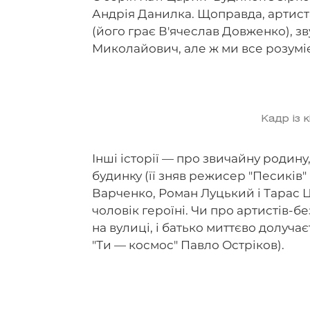
Андрія Данилка. Щоправда, артист
(його грає В'ячеслав Довженко), з
Миколайович, але ж ми все розумі
Кадр із 
Інші історії — про звичайну родину
будинку (її зняв режисер "Песиків
Варченко, Роман Луцький і Тарас Ц
чоловік героїні. Чи про артистів-бе
на вулиці, і батько миттєво долуч
"Ти — космос" Павло Остріков).