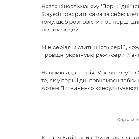
Назва кіноальманаху "Перші дні" (
Stayed) говорить сама за себе: іде
тому, щоб розповісти про перші дн
різних людей.
Мінісеріал містить шість серій, ко
провідні українські режисери й акт
Наприклад, є серія "У зоопарку" з
те, як у перші дні повномасштабки
Артем Литвиненко консультувався
Кадр із 
Є серія Каті Царик "Будинок з зірко