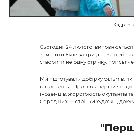
Кадр із 
Сьогодні, 24 лютого, виповнюється
захопити Київ за три дні. За цей ч
створити не одну стрічку, присвяче
Ми підготували добірку фільмів, я
вторгнення. Про шок перших годин 
іноземців, жорстокість окупантів т
Серед них — стрічки художні, докум
"Перш