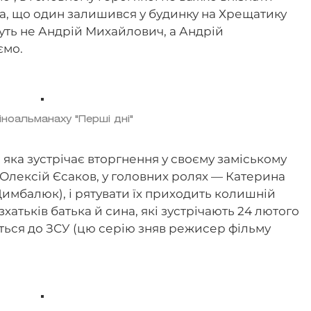
а, що один залишився у будинку на Хрещатику
вуть не Андрій Михайлович, а Андрій
ємо.
кіноальманаху "Перші дні"
, яка зустрічає вторгнення у своєму заміському
" Олексій Єсаков, у головних ролях — Катерина
имбалюк), і рятувати їх приходить колишній
зхатьків батька й сина, які зустрічають 24 лютого
ається до ЗСУ (цю серію зняв режисер фільму