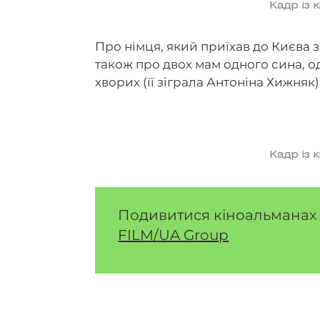
Кадр із 
Про німця, який приїхав до Києва з
також про двох мам одного сина, о
хворих (її зіграла Антоніна Хижняк)
Кадр із 
Подивитися кіноальманах 
FILM/UA Group