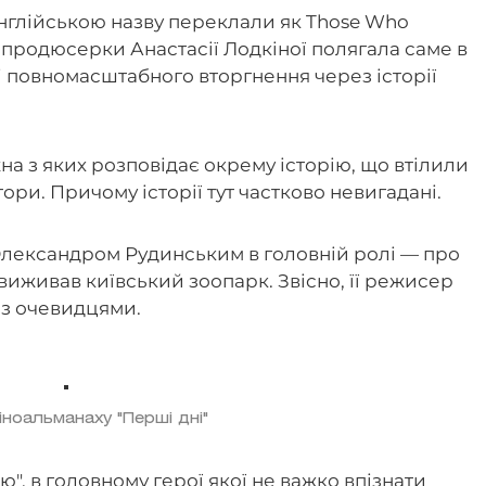
англійською назву переклали як Those Who
я продюсерки Анастасії Лодкіної полягала саме в
і повномасштабного вторгнення через історії
жна з яких розповідає окрему історію, що втілили
ори. Причому історії тут частково невигадані.
 Олександром Рудинським в головній ролі — про
 виживав київський зоопарк. Звісно, її режисер
 з очевидцями.
кіноальманаху "Перші дні"
ю", в головному герої якої не важко впізнати