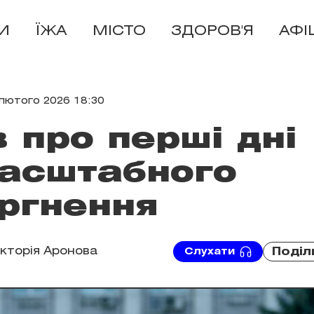
И
ЇЖА
МІСТО
ЗДОРОВ'Я
АФІ
 лютого 2026 18:30
в про перші дні
асштабного
ргнення
ікторія Аронова
Поділ
Слухати