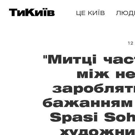
ЦЕ КИЇВ
ЛЮД
12
"Митці ча
між не
зароблят
бажанням 
Spasi Soh
художниц