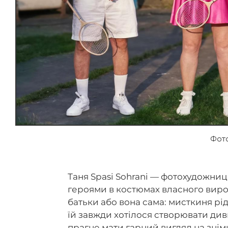
Фото
Таня Spasi Sohrani — фотохудожниц
героями в костюмах власного вироб
батьки або вона сама: мисткиня рід
їй завжди хотілося створювати дивн
прагне мати гарний вигляд на знім