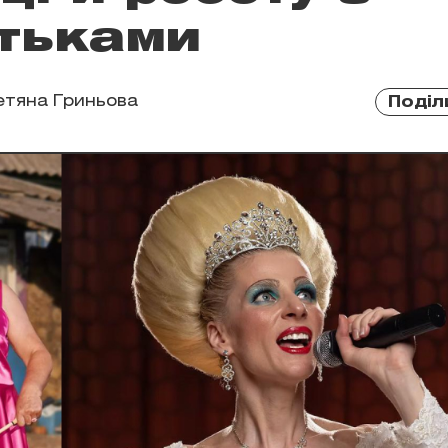
тьками
етяна Гриньова
Поділ