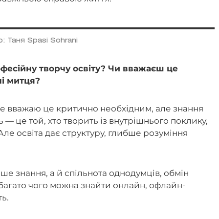
: Таня Spasi Sohrani
офесійну творчу освіту? Чи вважаєш це
і митця?
Я не вважаю це критично необхідним, але знання
— це той, хто творить із внутрішнього поклику,
Але освіта дає структуру, глибше розуміння
ше знання, а й спільнота однодумців, обмін
і багато чого можна знайти онлайн, офлайн-
ь.