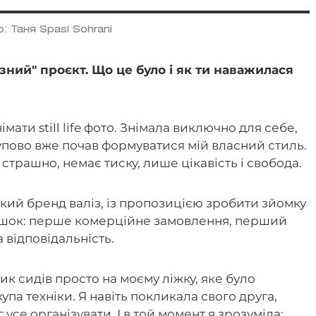
: Таня Spasi Sohrani
ний" проєкт. Що це було і як ти наважилася
мати still life фото. Знімала виключно для себе,
упово вже почав формуватися мій власний стиль.
страшно, немає тиску, лише цікавість і свобода.
ький бренд валіз, із пропозицією зробити зйомку
ій шок: перше комерційне замовлення, перший
а відповідальність.
ик сидів просто на моєму ліжку, яке було
упа техніки. Я навіть покликала свого друга,
се організувати. І в той момент я зрозуміла: