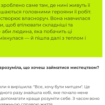
 зроблено саме там, де нині живуть її
шаються головними героями її робіт.
я створює власноруч. Вона навчилася
и, щоб втілювати складніші та
— аби людина, яка побачить ці
міхнулася — й пішла далі з теплом і
зрозуміла, що хочеш займатися мистецтвом?
оли я вирішила: "Все, хочу бути митцем". Це
дного разу знайшла хобі, яке почало мене
 допомагати краще розуміти себе. З часом воно
правжньою справою життя.