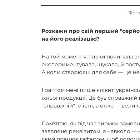
Фото
Розкажи про свій перший "серйоз
на його реалізацію?
На той момент я тільки починала зні
експериментувала, шукала, й пост
А коли створюєш для себе — це не 
І раптом мені пише клієнт, українс
їхньої продукції. Це був справжн
"справжній" клієнт, а отже — велик
Пам'ятаю, як під час зйомки замовн
завалене реквізитом, а навколо — к
який працює гафером, щоб допоміг у