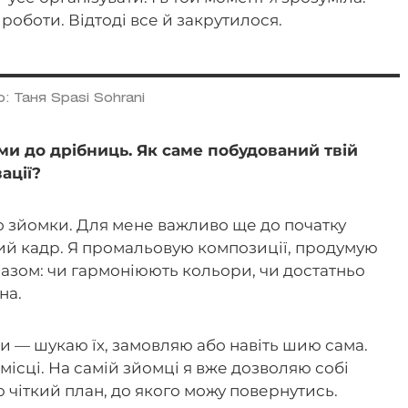
роботи. Відтоді все й закрутилося.
: Таня Spasi Sohrani
и до дрібниць. Як саме побудований твій
ації?
о зйомки. Для мене важливо ще до початку
ний кадр. Я промальовую композиції, продумую
разом: чи гармоніюють кольори, чи достатньо
на.
и — шукаю їх, замовляю або навіть шию сама.
місці. На самій зйомці я вже дозволяю собі
чіткий план, до якого можу повернутись.