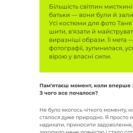
Більшість світлин мисткині
батьки — вони були й зали
Усі костюми для фото Тан
шити, в'язати й майструват
виразніші образи. Її мета 
фотографії, зупинилася, ус
вірою у власні сили.
Пам'ятаєш момент, коли вперше 
З чого все почалося?
Не було якогось чіткого моменту, к
сталося дуже природно. Я просто о
надихати, приносити задоволення,
захопило мене повністю і стало с