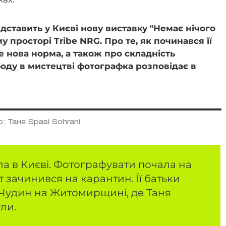
дставить у Києві нову виставку "Немає нічого
 просторі Tribe NRG. Про те, як починався її
е нова норма, а також про складність
боду в мистецтві фотографка розповідає в
: Таня Spasi Sohrani
а в Києві. Фотографувати почала на
іт зачинився на карантин. Її батьки
 Чудин на Житомирщині, де Таня
ули.