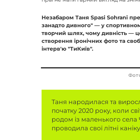
Незабаром Таня Spasi Sohrani пре
занадто дивного" — у спортивному
творчий шлях, чому дивність — ц
створення іронічних фото та сво
інтерв'ю "ТиКиїв".
Фото
Таня народилася та виросл
початку 2020 року, коли св
родом із маленького села
проводила свої літні канік