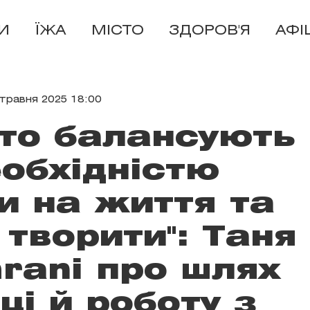
И
ЇЖА
МІСТО
ЗДОРОВ'Я
АФІ
 травня 2025 18:00
сто балансують
обхідністю
и на життя та
творити": Таня
rani про шлях
і й роботу з