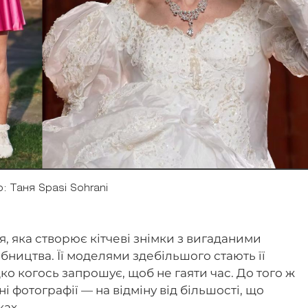
: Таня Spasi Sohrani
я, яка створює кітчеві знімки з вигаданими
ництва. Її моделями здебільшого стають її
ко когось запрошує, щоб не гаяти час. До того ж
і фотографії — на відміну від більшості, що
ках.