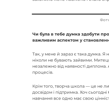
Фото
Чи була в тебе думка здобути пр
важливим аспектом у становленн
Так, у мене й зараз є така думка. 
ніколи не бувають зайвими. Митець 
незалежно від наявності диплома. 
процесів.
Крім того, творча школа — це не ли
досвідом і підтримка. Хоч сьогодн
навчання все одно має свою цінніст