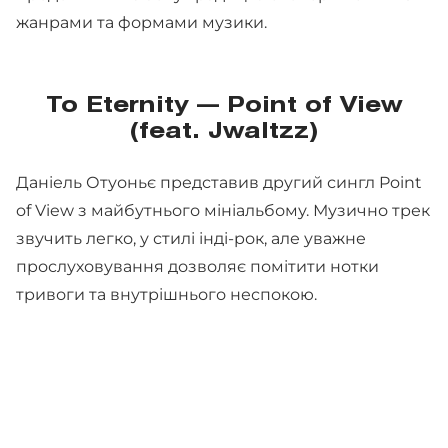
жанрами та формами музики.
To Eternity — Point of View
(feat. Jwaltzz)
Даніель Отуоньє представив другий сингл Point
of View з майбутнього мініальбому. Музично трек
звучить легко, у стилі інді-рок, але уважне
прослуховування дозволяє помітити нотки
тривоги та внутрішнього неспокою.