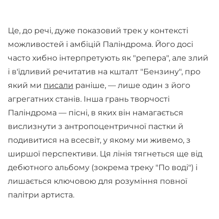
Це, до речі, дуже показовий трек у контексті
можливостей і амбіцій Паліндрома. Його досі
часто хибно інтерпретують як "репера", але злий
і в'їдливий речитатив на кшталт "Бензину", про
який ми
писали
раніше, — лише один з його
агрегатних станів. Інша грань творчості
Паліндрома — пісні, в яких він намагається
вислизнути з антропоцентричної пастки й
подивитися на всесвіт, у якому ми живемо, з
ширшої перспективи. Ця лінія тягнеться ще від
дебютного альбому (зокрема треку "По воді") і
лишається ключовою для розуміння повної
палітри артиста.