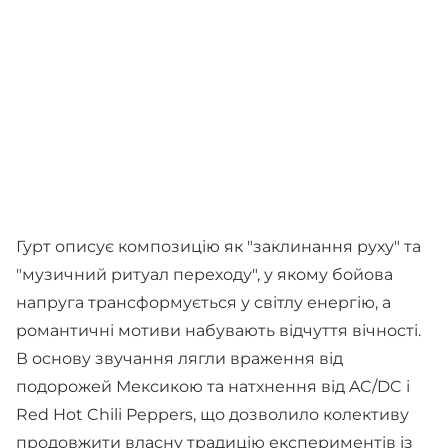
Гурт описує композицію як "заклинання руху" та
"музичний ритуал переходу", у якому бойова
напруга трансформується у світлу енергію, а
романтичні мотиви набувають відчуття вічності.
В основу звучання лягли враження від
подорожей Мексикою та натхнення від AC/DC і
Red Hot Chili Peppers, що дозволило колективу
продовжити власну традицію експериментів із