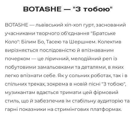
BOTASHE — "З тобою"
BOTASHE — львівський хіп-хоп гурт, заснований
учасниками творчого об'єднання "Братське
Коло": Білим Бо, Тасею та Шершнем. Колектив
вирізняється послідовністю й впізнаваним
почерком — це ліричний, мелодійний реп із
побутовими замальовками та деталями, в яких
легко впізнати себе. Як у сольних роботах, так і в
спільних треках, зокрема в новій пісні "З тобою",
музикантам вдається тримати цей фірмовий
стиль, що й забезпечив їм стабільну аудиторію та
гарні показники на стримінгових платформах.