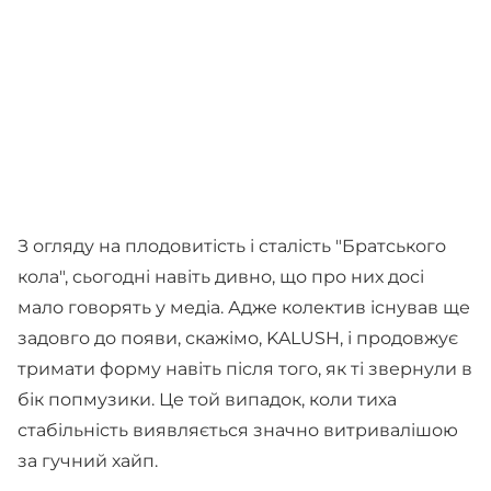
З огляду на плодовитість і сталість "Братського
кола", сьогодні навіть дивно, що про них досі
мало говорять у медіа. Адже колектив існував ще
задовго до появи, скажімо, KALUSH, і продовжує
тримати форму навіть після того, як ті звернули в
бік попмузики. Це той випадок, коли тиха
стабільність виявляється значно витривалішою
за гучний хайп.