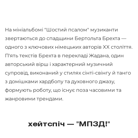
На мініальбомі "Шостий псалом" музиканти
звертаються до спадщини Бертольта Брехта —
одного з ключових німецьких авторів XX століття.
П'ять текстів Брехта в перекладі Жадана, один
авторський вірш і характерний музичний
супровід, виконаний у стилях сінті-свінгу й танго
з домішками хардбопу та духовного джазу,
формують роботу, що існує поза часовими та
жанровими трендами.
хейтспіч — "МПЗД!"