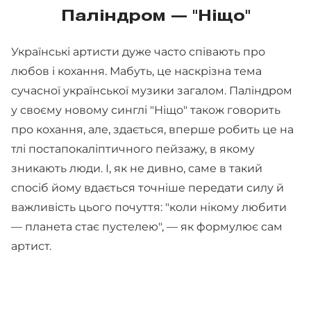
Паліндром — "Ніщо"
Українські артисти дуже часто співають про
любов і кохання. Мабуть, це наскрізна тема
сучасної української музики загалом. Паліндром
у своєму новому синглі "Ніщо" також говорить
про кохання, але, здається, вперше робить це на
тлі постапокаліптичного пейзажу, в якому
зникають люди. І, як не дивно, саме в такий
спосіб йому вдається точніше передати силу й
важливість цього почуття: "коли нікому любити
— планета стає пустелею", — як формулює сам
артист.