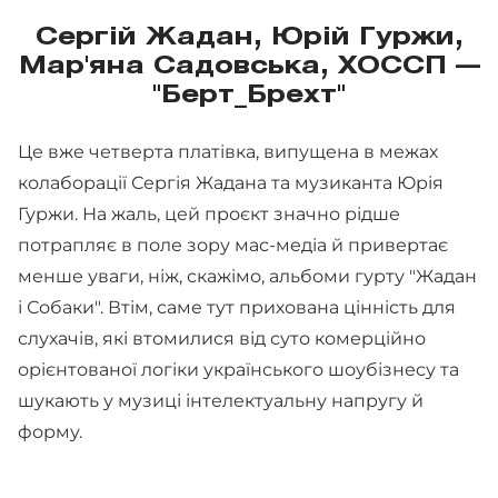
Сергій Жадан, Юрій Гуржи,
Мар'яна Садовська, ХОССП —
"Берт_Брехт"
Це вже четверта платівка, випущена в межах
колаборації Сергія Жадана та музиканта Юрія
Гуржи. На жаль, цей проєкт значно рідше
потрапляє в поле зору мас-медіа й привертає
менше уваги, ніж, скажімо, альбоми гурту "Жадан
і Собаки". Втім, саме тут прихована цінність для
слухачів, які втомилися від суто комерційно
орієнтованої логіки українського шоубізнесу та
шукають у музиці інтелектуальну напругу й
форму.