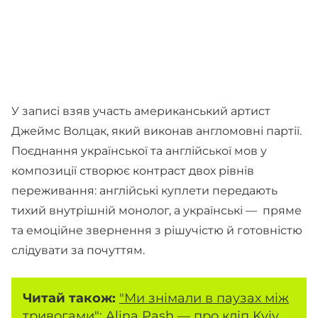
У записі взяв участь американський артист
Джеймс Волцак, який виконав англомовні партії.
Поєднання української та англійської мов у
композиції створює контраст двох рівнів
переживання: англійські куплети передають
тихий внутрішній монолог, а українські — пряме
та емоційне звернення з рішучістю й готовністю
слідувати за почуттям.
Читай також:
"Ми знімали в паузах між
тривогами": Alina Pash — про кліп Kyiv,