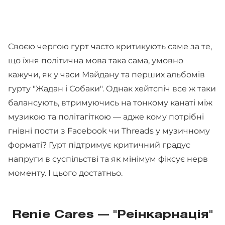
Своєю чергою гурт часто критикують саме за те,
що їхня політична мова така сама, умовно
кажучи, як у часи Майдану та перших альбомів
гурту "Жадан і Собаки". Однак хейтспіч все ж таки
балансують, втримуючись на тонкому канаті між
музикою та політагіткою — адже кому потрібні
гнівні пости з Facebook чи Threads у музичному
форматі? Гурт підтримує критичний градус
напруги в суспільстві та як мінімум фіксує нерв
моменту. І цього достатньо.
Renie Cares — "Реінкарнація"