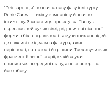
"Реінкарнація" позначає нову фазу інді-гурту
Renie Cares — тихішу, камернішу й значно
інтимнішу. Засновниця проєкту Іра Панчук
окреслює цей рух як відхід від звичної пісенної
форми в бік театральності та музичних оповідей,
де важливі не ідеальна фактура, а живі
нерівності, потертості й тріщини. Трек звучить як
фрагмент більшої історії, в якій слухач
опиняється всередині стану, а не спостерігає
його збоку.