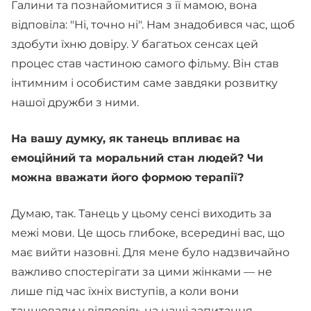
Галини та познайомитися з її мамою, вона
відповіла: "Ні, точно ні". Нам знадобився час, щоб
здобути їхню довіру. У багатьох сенсах цей
процес став частиною самого фільму. Він став
інтимним і особистим саме завдяки розвитку
нашої дружби з ними.
На вашу думку, як танець впливає на
емоційний та моральний стан людей? Чи
можна вважати його формою терапії?
Думаю, так. Танець у цьому сенсі виходить за
межі мови. Це щось глибоке, всередині вас, що
має вийти назовні. Для мене було надзвичайно
важливо спостерігати за цими жінками — не
лише під час їхніх виступів, а коли вони
танцювали у відповідь на наші запитання,