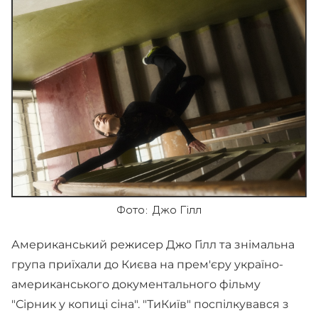
Фото: Джо Гілл
Американський режисер Джо Гілл та знімальна
група приїхали до Києва на прем'єру україно-
американського документального фільму
"Сірник у копиці сіна". "ТиКиїв" поспілкувався з