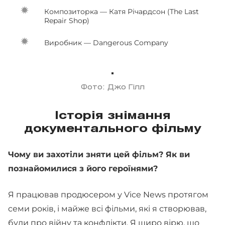
Композиторка — Катя Річардсон (The Last
Repair Shop)
Виробник — Dangerous Company
Фото: Джо Гілл
Історія знімання
документального фільму
Чому ви захотіли зняти цей фільм? Як ви
познайомилися з його героїнями?
Я працював продюсером у Vice News протягом
семи років, і майже всі фільми, які я створював,
були про війну та конфлікти. Я щиро вірю, що