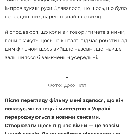
імпровізуючи рухи. Здавалося, що щось, що було
всередині них, нарешті знайшло вихід.
Я сподіваюся, що коли ви говоритимете з ними,
вони скажуть щось на кшталт: під час роботи над
цим фільмом щось вийшло назовні, що інакше
залишилося б замкненим усередині.
Фото: Джо Гілл
Після перегляду фільму мені здалося, що він
показує, як танець і мистецтво в Україні
перероджуються з новими сенсами.
Створювати щось під час війни — це зовсім
інший досвід. Як ви особисто відчуваєте цю