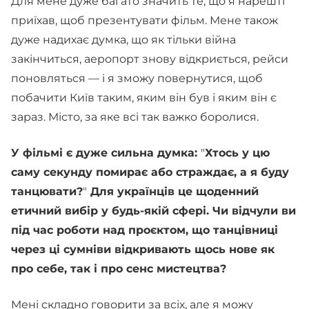
Для мене дуже багато значить те, що я нарешті
приїхав, щоб презентувати фільм. Мене також
дуже надихає думка, що як тільки війна
закінчиться, аеропорт знову відкриється, рейси
поновляться — і я зможу повернутися, щоб
побачити Київ таким, яким він був і яким він є
зараз. Місто, за яке всі так важко боролися.
У фільмі є дуже сильна думка:
"
Хтось у цю
саму секунду помирає або страждає, а я буду
танцювати?
"
Для українців це щоденний
етичний вибір у будь-якій сфері. Чи відчули ви
під час роботи над проєктом, що танцівниці
через ці сумніви відкривають щось нове як
про себе, так і про сенс мистецтва?
Мені складно говорити за всіх, але я можу