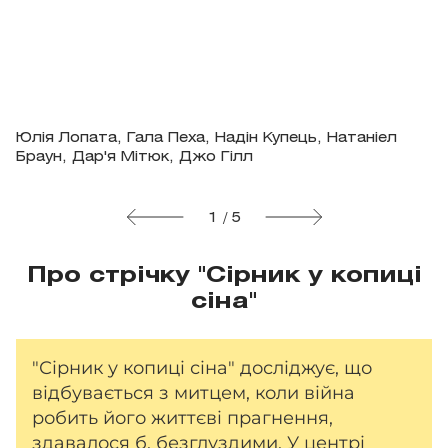
Юлія Лопата, Гала Пеха, Надін Купець, Натаніел
Браун, Дар'я Мітюк, Джо Гілл
1 / 5
Про стрічку "Сірник у копиці
сіна"
"Сірник у копиці сіна" досліджує, що
відбувається з митцем, коли війна
робить його життєві прагнення,
здавалося б, безглуздими. У центрі