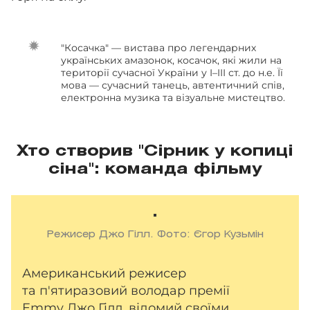
"Косачка" — вистава про легендарних
українських амазонок, косачок, які жили на
території сучасної України у I–III ст. до н.е. Її
мова — сучасний танець, автентичний спів,
електронна музика та візуальне мистецтво.
Хто створив "Сірник у копиці
сіна": команда фільму
Режисер Джо Гілл. Фото: Єгор Кузьмін
Американський режисер
та п'ятиразовий володар премії
Emmy Джо Гілл, відомий своїми