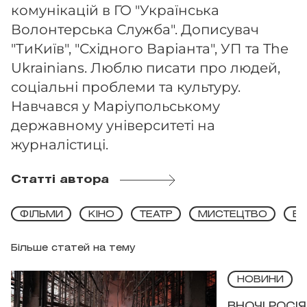
комунікацій в ГО "Українська
Волонтерська Служба". Дописувач
"ТиКиїв", "Східного Варіанта", УП та The
Ukrainians. Люблю писати про людей,
соціальні проблеми та культуру.
Навчався у Маріупольському
державному університеті на
журналістиці.
Статті автора
ФІЛЬМИ
КІНО
ТЕАТР
МИСТЕЦТВО
ВИ
Більше статей на тему
НОВИНИ
ВНОЧІ РОСІ