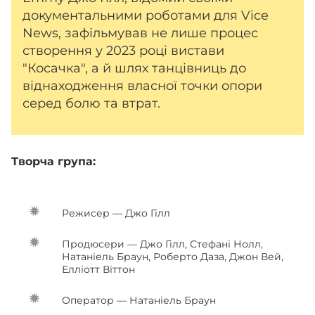
документальними роботами для Vice
News, зафільмував не лише процес
створення у 2023 році вистави
"Косачка", а й шлях танцівниць до
віднаходження власної точки опори
серед болю та втрат.
Творча група:
Режисер — Джо Гілл
Продюсери — Джо Гілл, Стефані Нолл,
Натаніель Браун, Роберто Даза, Джон Вей,
Елліотт Віттон
Оператор — Натаніель Браун