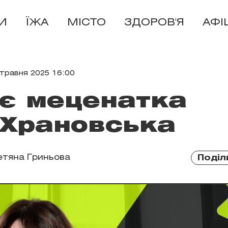
И
ЇЖА
МІСТО
ЗДОРОВ'Я
АФІ
 травня 2025 16:00
є меценатка
 Храновська
етяна Гриньова
Поділ