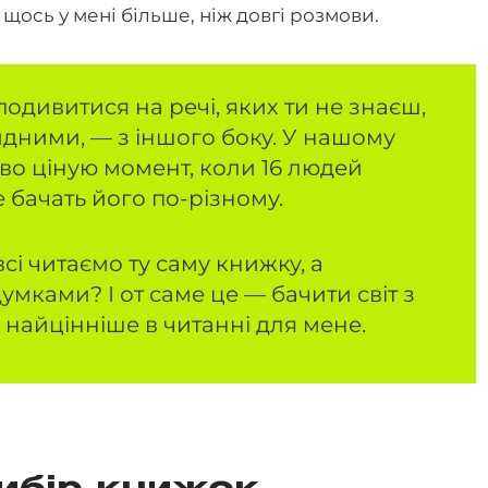
щось у мені більше, ніж довгі розмови.
одивитися на речі, яких ти не знаєш,
видними, — з іншого боку. У нашому
во ціную момент, коли 16 людей
е бачать його по-різному.
всі читаємо ту саму книжку, а
умками? І от саме це — бачити світ з
 найцінніше в читанні для мене.