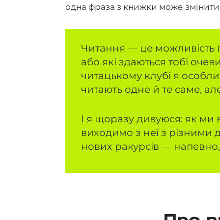
одна фраза з книжки може змінити 
Читання — це можливість п
або які здаються тобі оче
читацькому клубі я особли
читають одне й те саме, ал
І я щоразу дивуюся: як ми 
виходимо з неї з різними д
нових ракурсів — напевно,