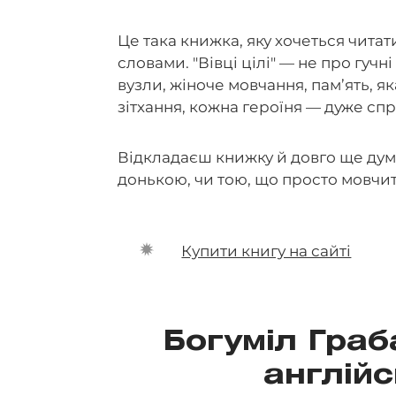
Це така книжка, яку хочеться чита
словами. "Вівці цілі" — не про гучн
вузли, жіноче мовчання, пам’ять, як
зітхання, кожна героїня — дуже сп
Відкладаєш книжку й довго ще думає
донькою, чи тою, що просто мовчить
Купити книгу на сайті
Богуміл Граб
англійс