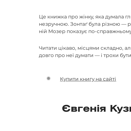
Це книжка про жінку, яка думала гл
незручною. Зонтаґ була різною — р
ній Мозер показує по-справжньому
Читати цікаво, місцями складно, ал
довго про неї думати — і трохи бут
Купити книгу на сайті
Євгенія Кузн