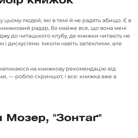
ибір книжок
 цьому людей, які в темі й не радять абищо. Є в
 книжковий радар, бо майже все, що вона мені
ходжу до читацького клубу, де книжки читають не
ом і дискусіями. Інколи навіть запеклими, але
, натикаюся на книжкову рекомендацію від
ми, — роблю скриншот, і все: книжка вже в
 Мозер, "Зонтаґ"