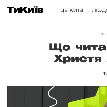
ЦЕ КИЇВ
ЛЮД
13
Що чита
Христя
Т