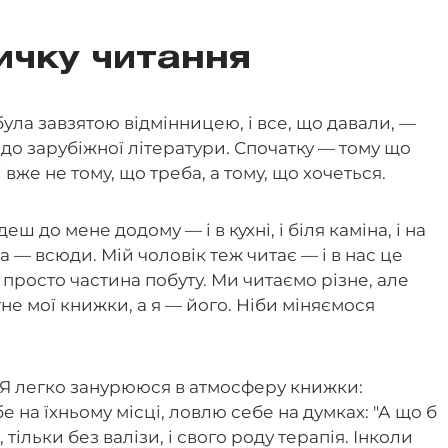
ичку читання
ула завзятою відмінницею, і все, що давали, —
ї до зарубіжної літератури. Спочатку — тому що
і вже не тому, що треба, а тому, що хочеться.
ш до мене додому — і в кухні, і біля каміна, і на
ята — всюди. Мій чоловік теж читає — і в нас це
 просто частина побуту. Ми читаємо різне, але
гне мої книжки, а я — його. Ніби міняємося
. Я легко занурююся в атмосферу книжки:
 на їхньому місці, ловлю себе на думках: "А що б
тільки без валізи, і свого роду терапія. Інколи