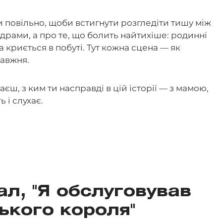
ти повільно, щоби встигнути розгледіти тишу між
і драми, а про те, що болить найтихіше: родинні
а криється в побуті. Тут кожна сцена — як
равжня.
ш, з ким ти насправді в цій історії — з мамою,
 і слухає.
ал, "Я обслуговував
ького короля"