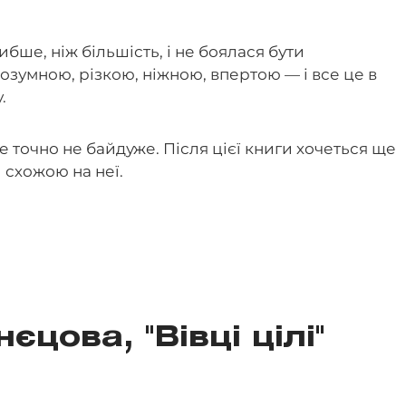
ибше, ніж більшість, і не боялася бути
озумною, різкою, ніжною, впертою — і все це в
.
е точно не байдуже. Після цієї книги хочеться ще
и схожою на неї.
єцова, "Вівці цілі"