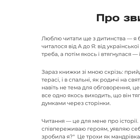
Про зв
Люблю читати ще з дитинства — я б
читалося від А до Я: від українсько
треба, а потім якось і втягнулася — 
Зараз книжки зі мною скрізь: прийде
терасі, і в спальні, як родичі на св
навіть не тема для обговорення, це
все одно якось виходить, що він тя
думками через сторінки.
Читання — це для мене про історії
співпереживаю героям, уявляю себе
зробила я?" Це трохи як мандрівка, 