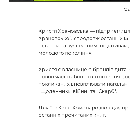
Фо
Христя Храновська — підприємиця,
Храновської. Упродовж останніх 15
освітнім та культурним ініціатив
молодого покоління.
Христя є власницею брендів дитячог
повномасштабного вторгнення зосе
покликаних висвітлювати нагальні
"Щоденники війни" та
"Скарб"
.
Для "ТиКиїв" Христя розповідає пр
останніх прочитаних книг.