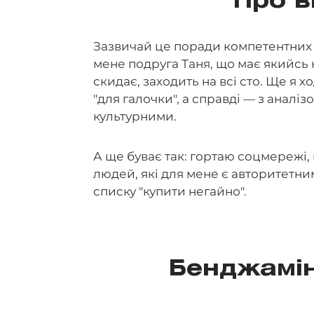
Про в
Зазвичай це поради компетентних у
мене подруга Таня, що має якийсь
скидає, заходить на всі сто. Ще я 
"для галочки", а справді — з аналіз
культурними.
А ще буває так: гортаю соцмережі
людей, які для мене є авторитетни
списку "купити негайно".
Бенджамін