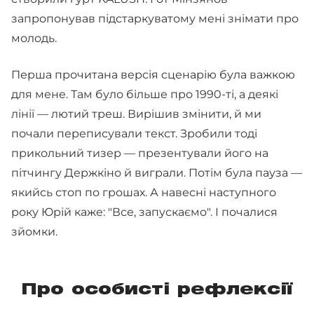
запропонував підстаркуватому мені знімати про
молодь.
Перша прочитана версія сценарію була важкою
для мене. Там було більше про 1990-ті, а деякі
лінії — лютий треш. Вирішив змінити, й ми
почали переписували текст. Зробили тоді
прикольний тизер — презентували його на
пітчингу Держкіно й виграли. Потім була пауза —
якийсь стоп по грошах. А навесні наступного
року Юрій каже: "Все, запускаємо". І почалися
зйомки.
Про особисті рефлексії