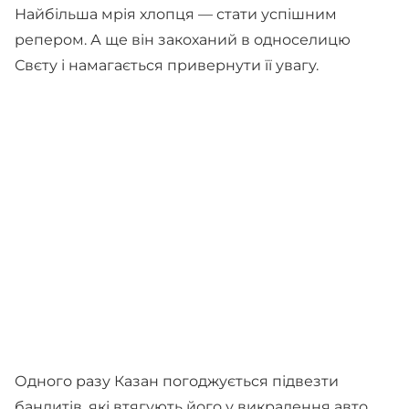
Найбільша мрія хлопця — стати успішним
репером. А ще він закоханий в односелицю
Свєту і намагається привернути її увагу.
Одного разу Казан погоджується підвезти
бандитів, які втягують його у викрадення авто.