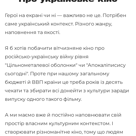
Про українське кіно
Герої на екрані чи ні — важливо не це. Потрібен
саме український контекст. Різного жанру,
наповнення та якості.
Я б хотів побачити вітчизняне кіно про
російсько-українську війну рівня
"Цільнометалевої оболонки" чи "Апокаліписису
сьогодні". Проте при нашому загальному
бюджеті й ВВП країни це треба років із десять
чекати та збирати всі донейти з культури заради
випуску одного такого фільму.
А ми маємо вже й постійно наповнювати свій
простір власним культурним контекстом. І
створювати різноманітне кіно, тому що людям