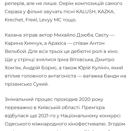
реперів, але не лише. Окрім композицій самого
Cepasa у фільмі звучать пісні KALUSH, KAZKA,
Krechet, Freel, Levyy MC тощо.
Казана зіграв актор Михайло Дзюба, Свєту —
Карина Химчук, а Арахіса — співак Антон
Вельбой. Для всіх трьох це дебютні ролі в кіно.
Ще у стрічці знялися Ірма Вітовська, Дмитро
Хом'як, Андрій Борис, а також Юрій Кулініч, який
втілив головного антагоніста — ватажка банди на
прізвисько Сухий.
Знімальний процес проходив 2020 року
переважно в Київській області. Прем'єра
відбулася ще 2021-го у Національному конкурсі
Одеського міжнародного кінофестивалю. Згодом