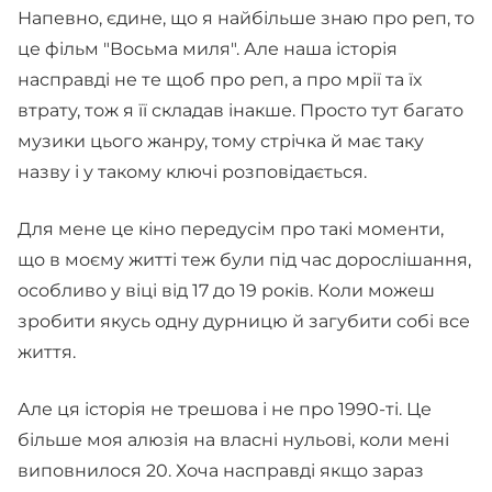
Напевно, єдине, що я найбільше знаю про реп, то
це фільм "Восьма миля". Але наша історія
насправді не те щоб про реп, а про мрії та їх
втрату, тож я її складав інакше. Просто тут багато
музики цього жанру, тому стрічка й має таку
назву і у такому ключі розповідається.
Для мене це кіно передусім про такі моменти,
що в моєму житті теж були під час дорослішання,
особливо у віці від 17 до 19 років. Коли можеш
зробити якусь одну дурницю й загубити собі все
життя.
Але ця історія не трешова і не про 1990-ті. Це
більше моя алюзія на власні нульові, коли мені
виповнилося 20. Хоча насправді якщо зараз