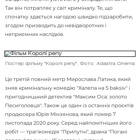
Так він потрапляє у світ криміналу. Те, що
спочатку здається нагодою швидко підзаробити,
згодом призводить до невідворотних і
неприємних наслідків.
Постер фільму "Королі репу". Фото: Adastra Cinema
Це третій повний метр Мирослава Латика, який
зняв кримінальну комедію "Халепа на 5 baksiv" і
пригодницький детектив "Максим Оса: золото
Песиголовця". Також це один із останніх проєктів
продюсера Юрія Мінзянова, який помер 7
листопада 2020 року. Серед найпомітніших його
робіт — трагікомедія "Припутні", драма "Погані