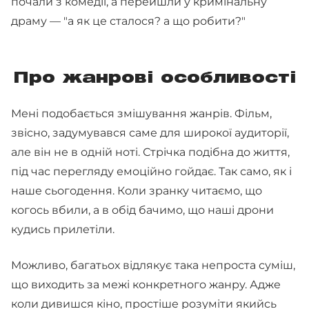
почали з комедії, а перейшли у кримінальну
драму — "а як це сталося? а що робити?"
Про жанрові особливості
Мені подобається змішування жанрів. Фільм,
звісно, задумувався саме для широкої аудиторії,
але він не в одній ноті. Стрічка подібна до життя,
під час перегляду емоційно гойдає. Так само, як і
наше сьогодення. Коли зранку читаємо, що
когось вбили, а в обід бачимо, що наші дрони
кудись прилетіли.
Можливо, багатьох відлякує така непроста суміш,
що виходить за межі конкретного жанру. Адже
коли дивишся кіно, простіше розуміти якийсь