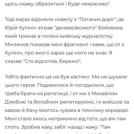
щось скажу, образиться і буде некрасиво".
Тоді якраз відзняли новелу з "Поганих доріг", де
Юрій Кулініч зіграв "денеерівського" бойовика,
який тримає в полоні київську журналістку.
Мінзянов показав мені фрагмент і каже, що от є
Кулініч, про якого зараз ще ніхто не знає. Я
сказав: "Сто відсотків, беремо".
Тобто фактично це не був кастинг. Ми не шукали
цього героя. Подивилися й погодилися, що
треба брати на репетиції. І от ми з Михайлом
Дзюбою та Вельбоєм репетируємо, і я вийшов за
кавою й бачу якогось чувака в темному коридорі.
Мені стало якось неприємно від того, що він там
стоїть. Зробив каву, забіг назад і кажу: "Там