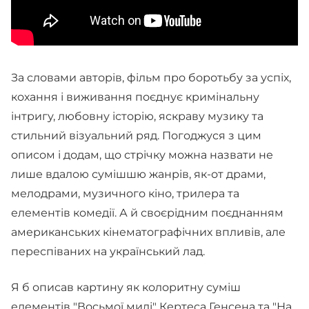
За словами авторів, фільм про боротьбу за успіх,
кохання і виживання поєднує кримінальну
інтригу, любовну історію, яскраву музику та
стильний візуальний ряд. Погоджуся з цим
описом і додам, що стрічку можна назвати не
лише вдалою сумішшю жанрів, як-от драми,
мелодрами, музичного кіно, трилера та
елементів комедії. А й своєрідним поєднанням
американських кінематографічних впливів, але
переспіваних на український лад.
Я б описав картину як колоритну суміш
елементів "Восьмої милі" Кертеса Генсена та "На