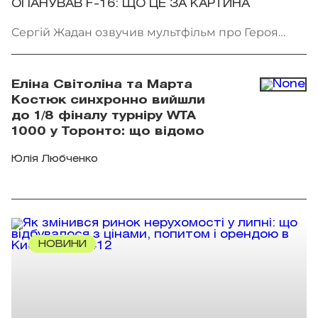
ОПАНУВАВ F-16: ЩО ЦЕ ЗА КАРТИНА
Сергій Жадан озвучив мультфільм про Героя
України Олексія Меся. Фото: Мінкульт
Еліна Світоліна та Марта
Костюк синхронно вийшли
до 1/8 фіналу турніру WTA
1000 у Торонто: що відомо
Юлія Любченко
НОВИНИ