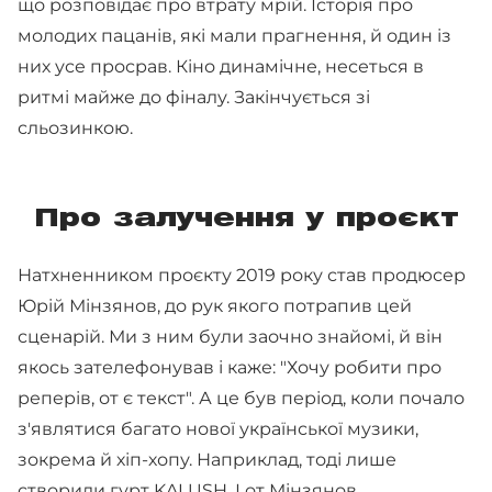
що розповідає про втрату мрій. Історія про
молодих пацанів, які мали прагнення, й один із
них усе просрав. Кіно динамічне, несеться в
ритмі майже до фіналу. Закінчується зі
сльозинкою.
Про залучення у проєкт
Натхненником проєкту 2019 року став продюсер
Юрій Мінзянов, до рук якого потрапив цей
сценарій. Ми з ним були заочно знайомі, й він
якось зателефонував і каже: "Хочу робити про
реперів, от є текст". А це був період, коли почало
з'являтися багато нової української музики,
зокрема й хіп-хопу. Наприклад, тоді лише
створили гурт KALUSH. І от Мінзянов