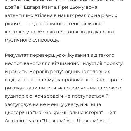
драйві" Едгара Райта. При цьому вона
автентично втілена в наших реаліях на різних
рівнях — від соціального і географічного
контексту та образів персонажів до діалогів і
музичного супроводу.
Результат перевершує очікування від такого
несподіваного для вітчизняної індустрії проєкту
й робить "Королів репу" одним із головних
відкриттів у нашому жанровому кіно. Яке, проте,
ризикує залишитися малопоміченим широкою
аудиторією. Хоча зовсім не поступається й
заслуговує на не меншу увагу, ніж інша
цьогорічна "майже кримінальна історія" — хіт
Антоніо Лукіча "Люксембург, Люксембург".