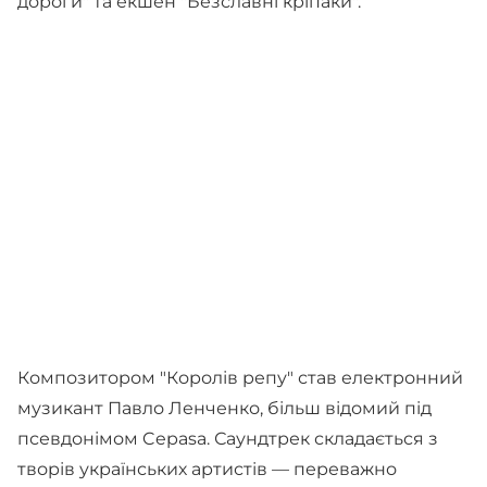
дороги" та екшен "Безславні кріпаки".
Композитором "Королів репу" став електронний
музикант Павло Ленченко, більш відомий під
псевдонімом Cepasa. Саундтрек складається з
творів українських артистів — переважно