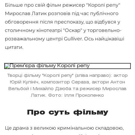
Більше про свій фільм режисер "Королі репу"
Мирослав Латик розповів під час публічного
обговорення після преспоказу, що відбувся у
столичному кінотеатрі "Оскар" у торговельно-
розважальному центрі Gulliver. Ось найцікавіші
цитати.
Творці фільму "Королі репу" (зліва направо): актор
Юрій Кулініч, композитор Cepasa, актори Антон
Вельбой і Михайло Дзюба та режисер Мирослав
Латик. Фото: Ілля Прокопенко
Про суть фільму
Це драма з великою кримінальною складовою,