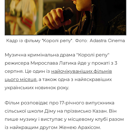
Кадр із фільму "Королі репу". Фото: Adastra Cinema
Музична кримінальна драма "Королі репу"
режисера Мирослава Латика йде у прокаті з 3
серпня. Це один із
найочікуваніших фільмів
цього місяця
, а також одна з найяскравіших
українських новинок року.
Фільм розповідає про 17-річного випускника
сільської школи Діму на прізвисько Казан. Він
пише музику і виступає у місцевому клубі разом
із найкращим другом Женею Арахісом.