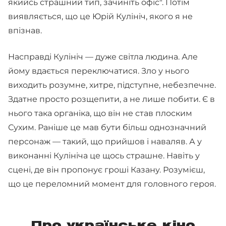
якийсь страшний тип, зачиніть офіс". Потім
виявляється, що це Юрій Кулініч, якого я не
впізнав.
Насправді Кулініч — дуже світла людина. Але
йому вдається переключатися. Зло у нього
виходить розумне, хитре, підступне, небезпечне.
Здатне просто розщепити, а не лише побити. Є в
нього така органіка, що він не став плоским
Сухим. Раніше це мав бути більш однозначний
персонаж — такий, що прийшов і наваляв. А у
виконанні Кулініча це щось страшне. Навіть у
сцені, де він пропонує гроші Казану. Розумієш,
що це переломний момент для головного героя.