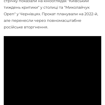
стрічку показали на кінооглядах "Київський
тиждень критики" у столиці та "Миколайчук
Open" у Чернівцях. Прокат планували на 2022-й,
але перенесли через повномасштабне
російське вторгнення.