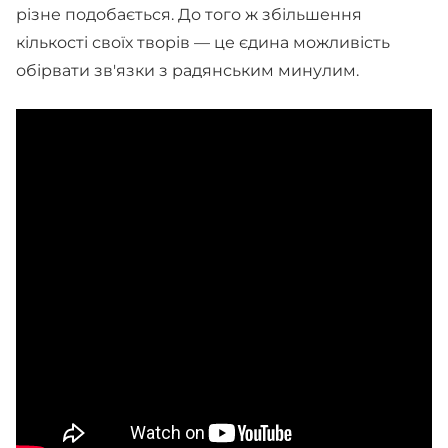
різне подобається. До того ж збільшення
кількості своїх творів — це єдина можливість
обірвати зв'язки з радянським минулим.