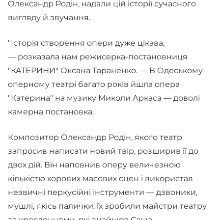
Олександр Родін, надали цій історії сучасного
вигляду й звучання.
"Історія створення опери дуже цікава,
— розказала нам режисерка-постановниця
"КАТЕРИНИ" Оксана Тараненко. — В Одеському
оперному театрі багато років йшла опера
"Катерина" на музику Миколи Аркаса — доволі
камерна постановка.
Композитор Олександр Родін, якого театр
запросив написати новий твір, розширив її до
двох дій. Він наповнив оперу величезною
кількістю хорових масових сцен і використав
незвичні перкусійні інструменти — дзвоники,
мушлі, якісь палички: їх зробили майстри театру
за кресленнями, які знайшов Саша.