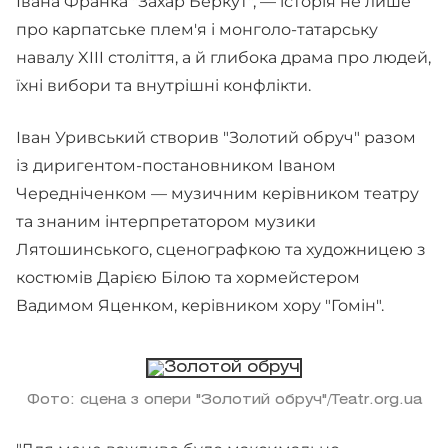
Івана Франка "Захар Беркут", — історія не лише
про карпатське плем'я і монголо-татарську
навалу XIII століття, а й глибока драма про людей,
їхні вибори та внутрішні конфлікти.
Іван Уривський створив "Золотий обруч" разом
із диригентом-постановником Іваном
Чередніченком — музичним керівником театру
та знаним інтерпретатором музики
Лятошинського, сценографкою та художницею з
костюмів Дарією Білою та хормейстером
Вадимом Яценком, керівником хору "Гомін".
Фото: сцена з опери "Золотий обруч"/Teatr.org.ua