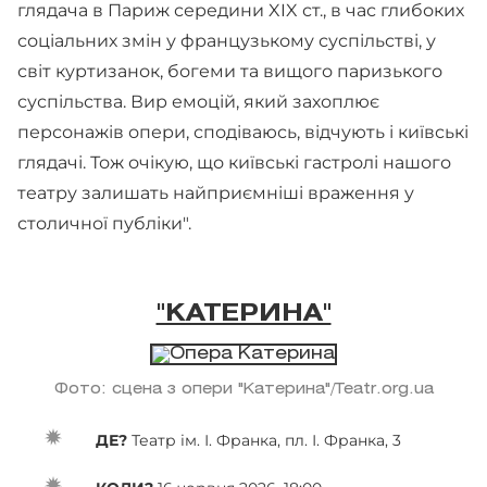
глядача в Париж середини XIX ст., в час глибоких
соціальних змін у французькому суспільстві, у
світ куртизанок, богеми та вищого паризького
суспільства. Вир емоцій, який захоплює
персонажів опери, сподіваюсь, відчують і київські
глядачі. Тож очікую, що київські гастролі нашого
театру залишать найприємніші враження у
столичної публіки".
"КАТЕРИНА"
Фото: сцена з опери "Катерина"/Teatr.org.ua
ДЕ?
Театр ім. І. Франка, пл. І. Франка, 3