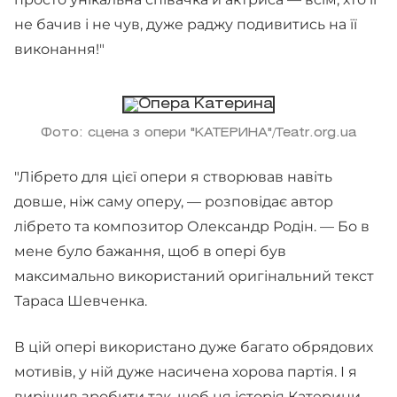
не бачив і не чув, дуже раджу подивитись на її
виконання!"
Фото: сцена з опери "КАТЕРИНА"/Teatr.org.ua
"Лібрето для цієї опери я створював навіть
довше, ніж саму оперу, — розповідає автор
лібрето та композитор Олександр Родін. — Бо в
мене було бажання, щоб в опері був
максимально використаний оригінальний текст
Тараса Шевченка.
В цій опері використано дуже багато обрядових
мотивів, у ній дуже насичена хорова партія. І я
вирішив зробити так, щоб ця історія Катерини