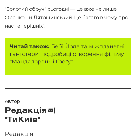
"Золотий обруч" сьогодні — це вже не лише
Франко чи Лятошинський. Це багато в чому про
нас теперішніх".
Читай також:
Бебі Йода та міжпланетні
гангстери: подробиці створення фільму
"Мандалорець і Ґроґу"
Автор
Редакція
"ТиКиїв"
Редакція