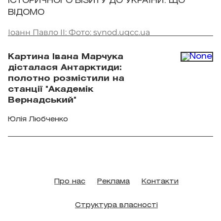
ІСТОРИЧНОГО ВІЗИТУ ДО УКРАЇНИ: ЩО
ВІДОМО
Іоанн Павло II: Фото: synod.ugcc.ua
Картина Івана Марчука
дісталася Антарктиди:
полотно розмістили на
станції "Академік
Вернадський"
Юлія Любченко
Про нас
Реклама
Контакти
Структура власності