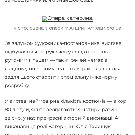
Фото: сцена з опери "КАТЕРИНА"/Teatr.org.ua
За задумом художника-постановника, вистава
відбувається на рухомому колі, оточеним
рухомим кільцем — таких речей немає в
жодному оперному театрі в Україні. Довелося
задля цього створити спеціальну інженерну
розробку.
У виставі неймовірна кількість костюмів — в хорі
80 людей, які переодягаються чотири рази. І,
звісно, у нас прекрасні актори й виконавці. А
виконавиця ролі Катерини, Юлія Терещук,
просто унікальна співачка й актриса — всім, хто її