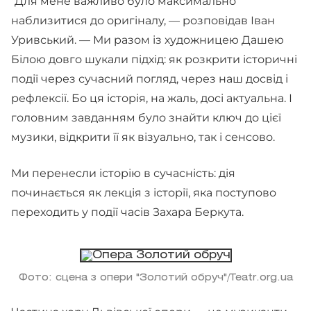
"Для мене важливо було максимально
наблизитися до оригіналу, — розповідав Іван
Уривський. — Ми разом із художницею Дашею
Білою довго шукали підхід: як розкрити історичні
події через сучасний погляд, через наш досвід і
рефлексії. Бо ця історія, на жаль, досі актуальна. І
головним завданням було знайти ключ до цієї
музики, відкрити її як візуально, так і сенсово.
Ми перенесли історію в сучасність: дія
починається як лекція з історії, яка поступово
переходить у події часів Захара Беркута.
Фото: сцена з опери "Золотий обруч"/Teatr.org.ua