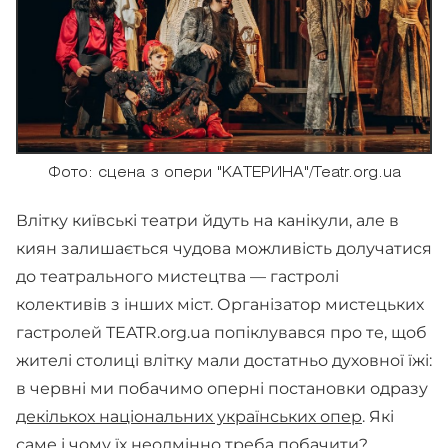
Фото: сцена з опери "КАТЕРИНА"/Teatr.org.ua
Влітку київські театри йдуть на канікули, але в
киян залишається чудова можливість долучатися
до театрального мистецтва — гастролі
колективів з інших міст. Організатор мистецьких
гастролей TEATR.org.ua попіклувався про те, щоб
жителі столиці влітку мали достатньо духовної їжі:
в червні ми побачимо оперні постановки одразу
декількох національних українських опер
. Які
саме і чому їх неодмінно треба побачити?