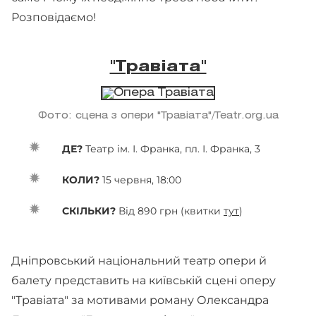
Розповідаємо!
"Травіата"
Фото: сцена з опери "Травіата"/Teatr.org.ua
ДЕ?
Театр ім. І. Франка, пл. І. Франка, 3
КОЛИ?
15 червня, 18:00
СКІЛЬКИ?
Від 890 грн (квитки
тут
)
Дніпровський національний театр опери й
балету представить на київській сцені оперу
"Травіата" за мотивами роману Олександра