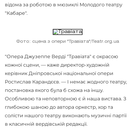
відома за роботою в мюзиклі Молодого театру
"Кабаре".
Фото: сцена з опери "Травіата"/Teatr.org.ua
"Опера Джузеппе Верді "Травіата" є окрасою
кожної сцени, — каже директор-художній
керівник Дніпровської національної опери
Ростислав Карандєєв. — І немає жодного театру,
постановка якого була б схожа на іншу.
Особливою та неповторною є й наша вистава. З
глибокою шаною до автора оркестр, хор та
солісти нашого театру виконають музичні партії
в класичній вердівській редакції.