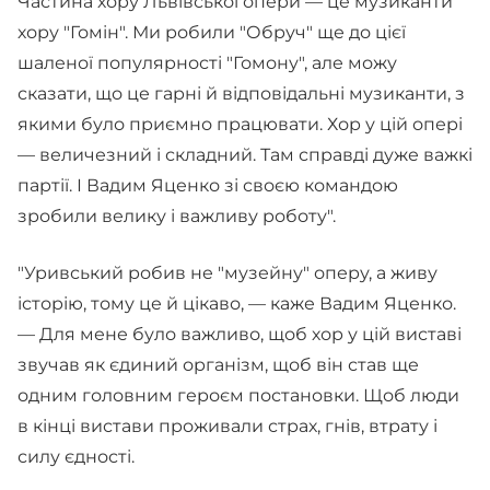
Частина хору Львівської опери — це музиканти
хору "Гомін". Ми робили "Обруч" ще до цієї
шаленої популярності "Гомону", але можу
сказати, що це гарні й відповідальні музиканти, з
якими було приємно працювати. Хор у цій опері
— величезний і складний. Там справді дуже важкі
партії. І Вадим Яценко зі своєю командою
зробили велику і важливу роботу".
"Уривський робив не "музейну" оперу, а живу
історію, тому це й цікаво, — каже Вадим Яценко.
— Для мене було важливо, щоб хор у цій виставі
звучав як єдиний організм, щоб він став ще
одним головним героєм постановки. Щоб люди
в кінці вистави проживали страх, гнів, втрату і
силу єдності.