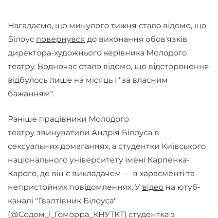
Нагадаємо, що минулого тижня стало відомо, що
Білоус
повернувся
до виконання обов'язків
директора-художнього керівника Молодого
театру. Водночас стало відомо, що відсторонення
відбулось лише на місяць і "за власним
бажанням".
Раніше працівники Молодого
театру
звинуватили
Андрія Білоуса в
сексуальних домаганнях, а студентки Київського
національного університету імені Карпенка-
Карого, де він є викладачем — в харасменті та
непристойних повідомленнях. У
відео
на ютуб-
каналі "Ґвалтівник Білоуса"
(@Содом_і_Гоморра_КНУТКТ) студентка з