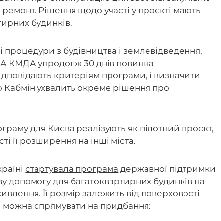
а ремонт. Рішення щодо участі у проєкті мають
тирних будинків.
і процедури з будівництва і землевідведення,
. А КМДА упродовж 30 днів повинна
відповідають критеріям програми, і визначити
го Кабмін ухвалить окреме рішення про
граму для Києва реалізують як пілотний проєкт,
ті її розширення на інші міста.
країні
стартувала програма
державної підтримки
ву допомогу для багатоквартирних будинків на
влення. Її розмір залежить від поверховості
шти можна спрямувати на придбання: