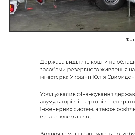
Фот
Держава виділить кошти на обладн
засобами резервного живлення на 
міністерка України
Юлія Свириден
Уряд ухвалив фінансування держав
акумуляторів, інверторів і генерат
інженерних систем, а також освітл
багатоповерхівках.
Водночас мешканці мають потурбув