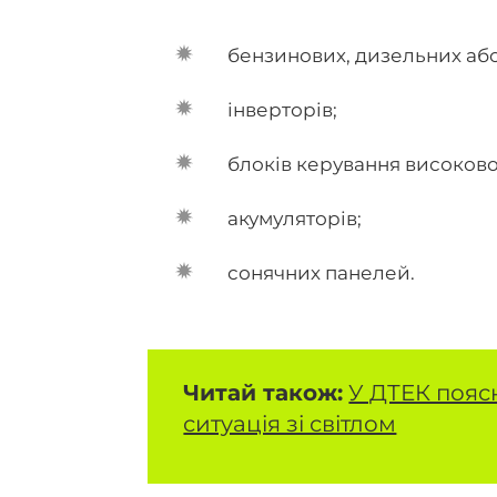
бензинових, дизельних або
інверторів;
блоків керування високов
акумуляторів;
сонячних панелей.
Читай також:
У ДТЕК пояс
ситуація зі світлом