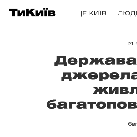
ЦЕ КИЇВ
ЛЮД
21 
Держава
джерела
живл
багатопов
Єв