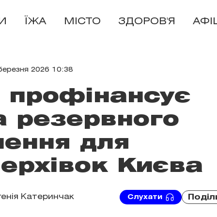
И
ЇЖА
МІСТО
ЗДОРОВ'Я
АФІ
березня 2026 10:38
 профінансує
 резервного
ення для
ерхівок Києва
генія Катеринчак
Поділ
Слухати