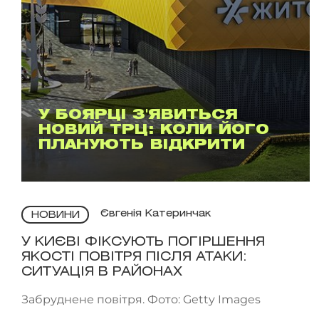
У БОЯРЦІ З'ЯВИТЬСЯ
НОВИЙ ТРЦ: КОЛИ ЙОГО
ПЛАНУЮТЬ ВІДКРИТИ
Євгенія Катеринчак
НОВИНИ
У КИЄВІ ФІКСУЮТЬ ПОГІРШЕННЯ
ЯКОСТІ ПОВІТРЯ ПІСЛЯ АТАКИ:
СИТУАЦІЯ В РАЙОНАХ
Забруднене повітря. Фото: Getty Images