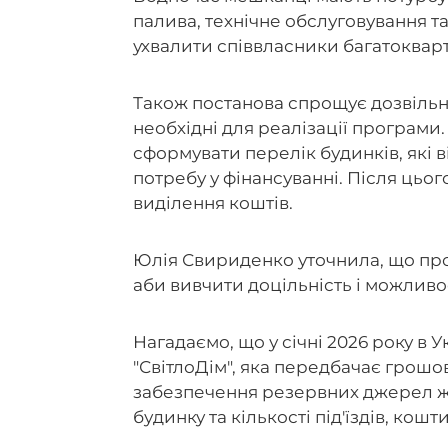
палива, технічне обслуговування т
ухвалити співвласники багатоквар
Також постанова спрощує дозвільн
необхідні для реалізації програми
сформувати перелік будинків, які 
потребу у фінансуванні. Після цьо
виділення коштів.
Юлія Свириденко уточнила, що про
аби вивчити доцільність і можливос
Нагадаємо, що у січні 2026 року в У
"СвітлоДім", яка передбачає грошо
забезпечення резервних джерел жи
будинку та кількості під'їздів, ко