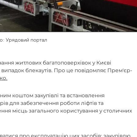
о: Урядовий портал
ання житлових багатоповерхівок у Києві
випадок блекаутів. Про це повідомляє Прем'єр-
ко.
ним коштом закупівлі та встановлення
орів для забезпечення роботи ліфтів та
ення місць загального користування у столичних
атися про експлуатацію цих засобів: закупівлю