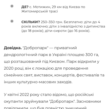
ДЕ?
с. Мотижин, 29 км від Києва по
Житомирській трасі
СКІЛЬКИ?
250–350 грн. Безплатно: діти до 4
років включно; діти з інвалідністю з дитинства
(до 18 років); діти-сироти (до 16 років).
Довідка.
"Добропарк" — приватний
дендрологічний парк в Україні площею 300 га,
що розташований під Києвом. Парк відкрили у
2020 році, він є локацією для проведення
сімейних свят, виставок, концертів, фестивалів та
інших культурно-масових заходів.
У квітні 2022 року стало відомо, що російські
окупанти зруйнували "Добропарк". Засновники
повідомили, що був повністю знищений