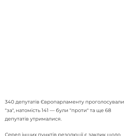
340 депутатів Європарламенту проголосували
"за", натомість 141 — були "проти" та ще 68
депутатів утрималися.
Серед інших пунктів резолюції є заклик щодо