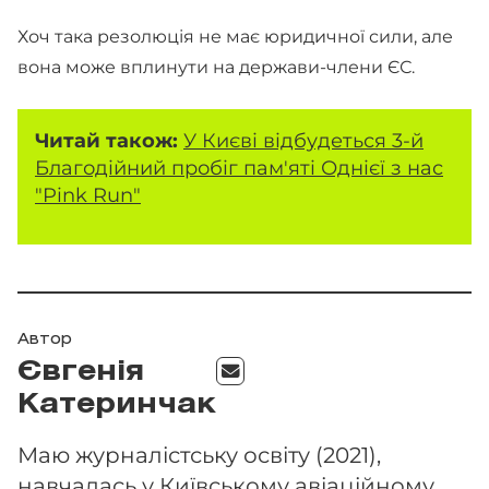
Хоч така резолюція не має юридичної сили, але
вона може вплинути на держави-члени ЄС.
Читай також:
У Києві відбудеться 3-й
Благодійний пробіг пам'яті Однієї з нас
"Pink Run"
Автор
Євгенія
Катеринчак
Маю журналістську освіту (2021),
навчалась у Київському авіаційному