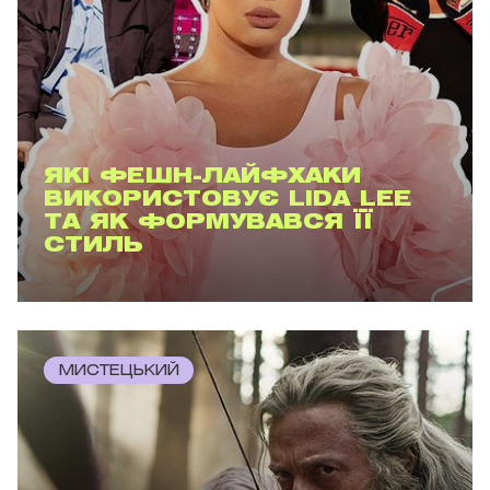
ЯКІ ФЕШН-ЛАЙФХАКИ
ВИКОРИСТОВУЄ LIDA LEE
ТА ЯК ФОРМУВАВСЯ ЇЇ
СТИЛЬ
МИСТЕЦЬКИЙ