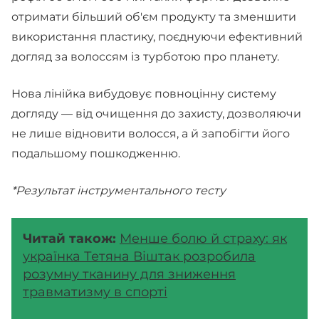
отримати більший об'єм продукту та зменшити
використання пластику, поєднуючи ефективний
догляд за волоссям із турботою про планету.
Нова лінійка вибудовує повноцінну систему
догляду — від очищення до захисту, дозволяючи
не лише відновити волосся, а й запобігти його
подальшому пошкодженню.
*Результат інструментального тесту
Читай також:
Менше болю й страху: як
українка Тетяна Віштак розробила
розумну тканину для зниження
травматизму в спорті