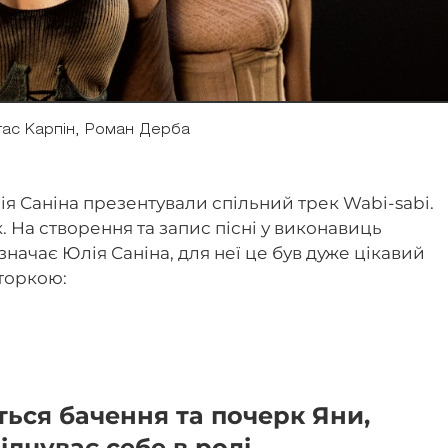
тас Карпін, Роман Дерба
Юлія Саніна презентували спільний трек Wabi-sabi.
к. На створення та запис пісні у виконавиць
значає Юлія Саніна, для неї це був дуже цікавий
вторкою:
ься бачення та почерк Яни,
ідчуває себе в ролі