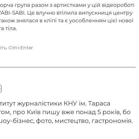
рча група разом з артистками у цій відеороботі
ABI-SABI. Це влучно втілила випускниця центру
акож знялася в кліпі та є уособленням цієї нової
а тіла.
іть Ctrl+Enter
ститут журналістики КНУ ім. Тараса
м, про Київ пишу вже понад 5 років, бо
шоу-бізнес, фото, мистецтво, гастрономія.