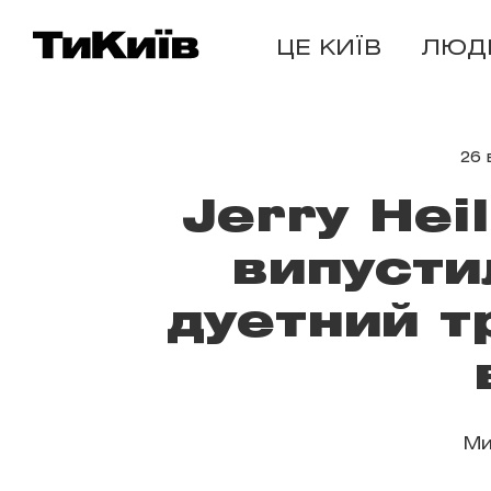
ЦЕ КИЇВ
ЛЮД
26 
Jerry Heil
випусти
дуетний т
Ми