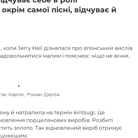
крім самої пісні, відчуває й
 коли Jerry Heil дізналася про японський вислів
 задовольнятися малим і пояснює: ніщо не вічне,
тас Карпін, Роман Дерба
му й натрапила на термін kintsugi. Це
новлення порцелянових виробів. Розбиті
тить золото. Так відновлений виріб отримує
 ціннішим.