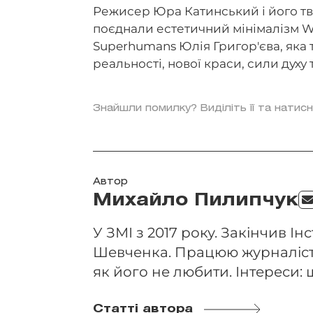
Режисер Юра Катинський і його тво
поєднали естетичний мінімалізм W
Superhumans Юлія Григор'єва, яка т
реальності, нової краси, сили духу т
Знайшли помилку? Виділіть її та натисн
Автор
Михайло Пилипчук
У ЗМІ з 2017 року. Закінчив Ін
Шевченка. Працюю журналісто
як його не любити. Інтереси: 
Статті автора