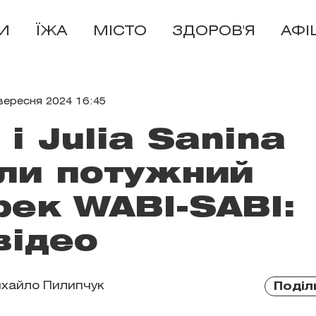
И
ЇЖА
МІСТО
ЗДОРОВ'Я
АФІ
вересня 2024 16:45
 і Julia Sanina
ли потужний
рек WABI-SABI:
відео
хайло Пилипчук
Поділ