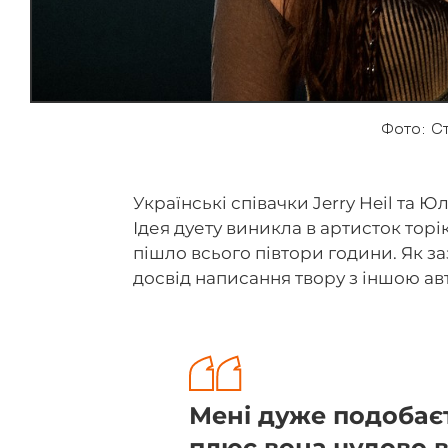
Фото: С
Українські співачки Jerry Heil та 
Ідея дуету виникла в артисток торі
пішло всього півтори години. Як за
досвід написання твору з іншою а
Мені дуже подобаєт
плюс вона чудово в