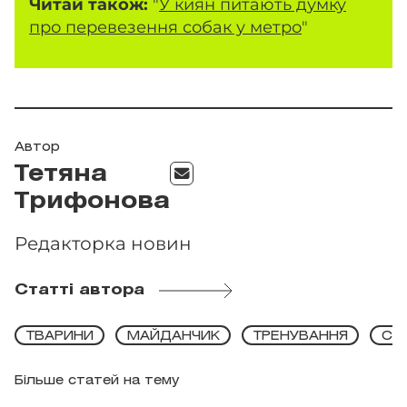
Читай також:
"
У киян питають думку
про перевезення собак у метро
"
Автор
Тетяна
Трифонова
Редакторка новин
Статті автора
ТВАРИНИ
МАЙДАНЧИК
ТРЕНУВАННЯ
СО
Більше статей на тему