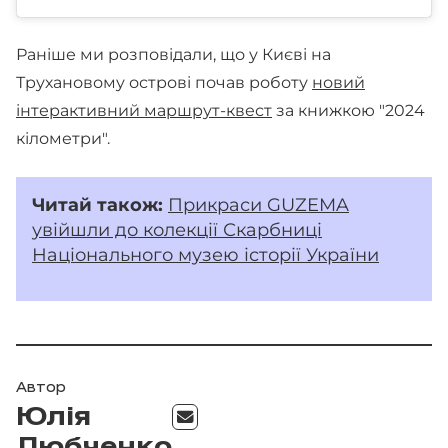
Раніше ми розповідали, що у Києві на
Трухановому острові почав роботу
новий
інтерактивний маршрут-квест
за книжкою "2024
кілометри".
Читай
також:
Прикраси GUZEMA
увійшли до колекції Скарбниці
Національного музею історії України
Автор
Юлія