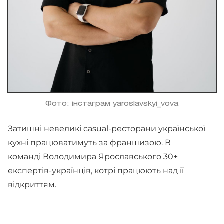
Фото: інстаграм yaroslavskyi_vova
Затишні невеликі casual-ресторани української
кухні працюватимуть за франшизою. В
команді Володимира Ярославського 30+
експертів-українців, котрі працюють над її
відкриттям.