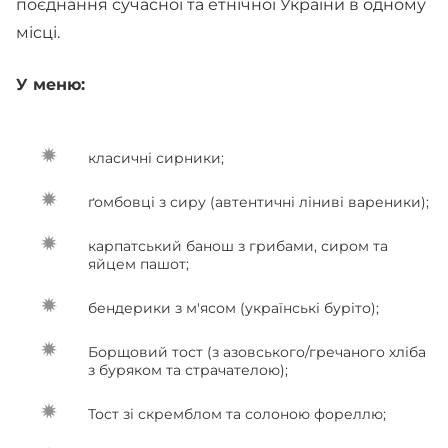
поєднання сучасної та етнічної України в одному
місці.
У меню:
класичні сирники;
ґомбовці з сиру (автентичні ліниві вареники);
карпатський банош з грибами, сиром та
яйцем пашот;
бендерики з м'ясом (українські буріто);
Борщовий тост (з азовського/гречаного хліба
з буряком та страчателою);
Тост зі скремблом та солоною фореллю;