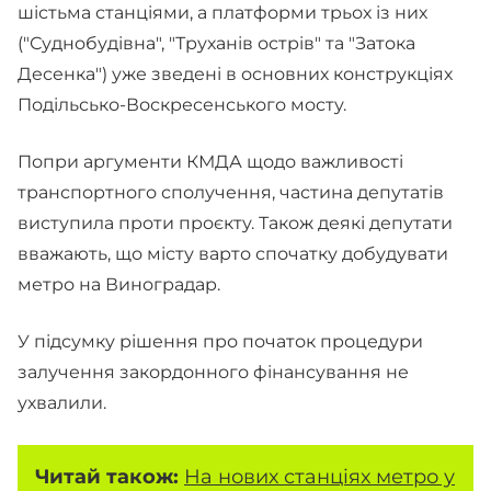
шістьма станціями, а платформи трьох із них
("Суднобудівна", "Труханів острів" та "Затока
Десенка") уже зведені в основних конструкціях
Подільсько-Воскресенського мосту.
Попри аргументи КМДА щодо важливості
транспортного сполучення, частина депутатів
виступила проти проєкту. Також деякі депутати
вважають, що місту варто спочатку добудувати
метро на Виноградар.
У підсумку рішення про початок процедури
залучення закордонного фінансування не
ухвалили.
Читай також:
На нових станціях метро у