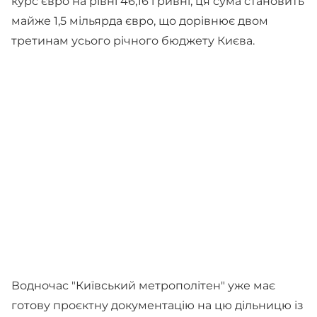
курс євро на рівні 46,16 гривні, ця сума становить
майже 1,5 мільярда євро, що дорівнює двом
третинам усього річного бюджету Києва.
Водночас "Київський метрополітен" уже має
готову проєктну документацію на цю дільницю із