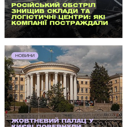
РОСІЙСЬКИЙ ОБСТРІЛ
ЗНИЩИВ СКЛАДИ ТА
ЛОГІСТИЧНІ ЦЕНТРИ: ЯКІ
КОМПАНІЇ ПОСТРАЖДАЛИ
НОВИНИ
ЖОВТНЕВИЙ ПАЛАЦ У