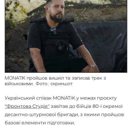
MONATIK пройшов вишкіл та записав трек з
військовими. Фото: скриншот
Український співак MONATIK у межах проєкту
"Фронтова Студія"
завітав до бійців 80-ї окремої
десантно-штурмової бригади, з якими пройшов
базові елементи підготовки.