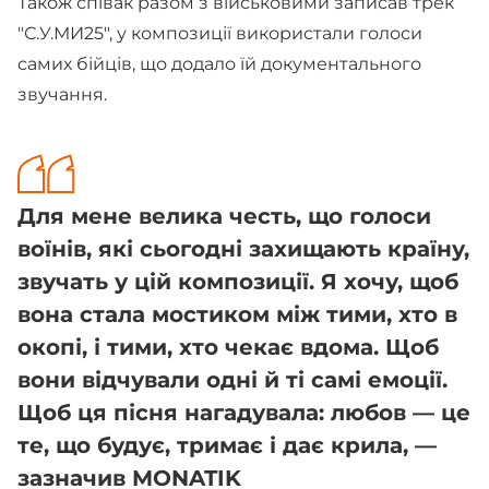
Також співак разом з військовими записав трек
"С.У.МИ25", у композиції використали голоси
самих бійців, що додало їй документального
звучання.
Для мене велика честь, що голоси
воїнів, які сьогодні захищають країну,
звучать у цій композиції. Я хочу, щоб
вона стала мостиком між тими, хто в
окопі, і тими, хто чекає вдома. Щоб
вони відчували одні й ті самі емоції.
Щоб ця пісня нагадувала: любов — це
те, що будує, тримає і дає крила, —
зазначив MONATIK