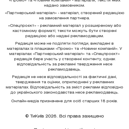
«Промо» та «Новини компаній» - матеріали, тексти яких
надано замовником.
«Партнерський матеріал» - матеріал, створений редакцією
на замовлення партнера.
«Спецпроєкт» - рекламний матеріал у розширеному або
кастомному форматі; тексти можуть бути створені
редакцією або надані рекламодавцем.
Редакція може не поділяти погляди, викладені в
матеріалах із плашками «Промо» та «Новини компаній». У
матеріалах «Партнерський матеріал» та «Спецпроєкт»
редакція бере участь у створенні контенту, однак
відповідальність за рекламні твердження несе
рекламодавець.
Редакція не несе відповідальності за фактичні дані,
твердження та оцінки, оприлюднені у рекламних
матеріалах. Відповідальність за зміст реклами відповідно
до українського законодавства несе рекламодавець.
Онлайн-медіа призначене для осіб старших 18 років.
© ТиКиїв 2026. Всі права захищено