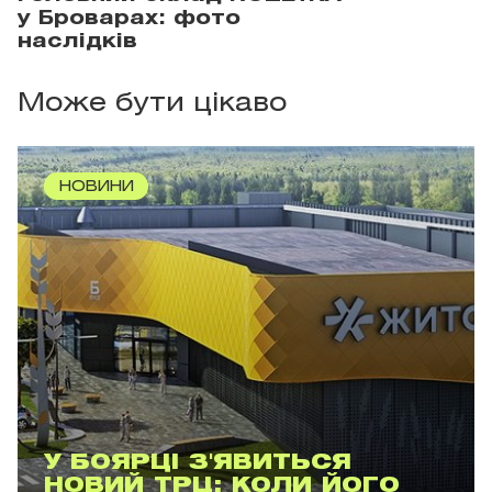
у Броварах: фото
наслідків
Може бути цікаво
НОВИНИ
У БОЯРЦІ З'ЯВИТЬСЯ
НОВИЙ ТРЦ: КОЛИ ЙОГО