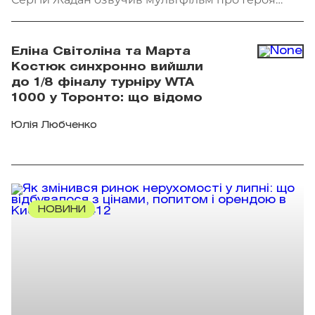
України Олексія Меся. Фото: Мінкульт
Еліна Світоліна та Марта
Костюк синхронно вийшли
до 1/8 фіналу турніру WTA
1000 у Торонто: що відомо
Юлія Любченко
НОВИНИ