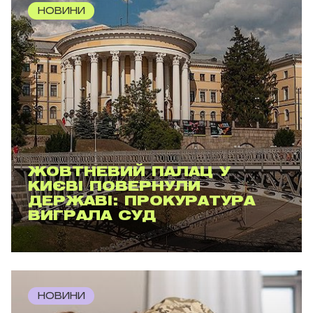
НОВИНИ
ЖОВТНЕВИЙ ПАЛАЦ У
КИЄВІ ПОВЕРНУЛИ
ДЕРЖАВІ: ПРОКУРАТУРА
ВИГРАЛА СУД
НОВИНИ