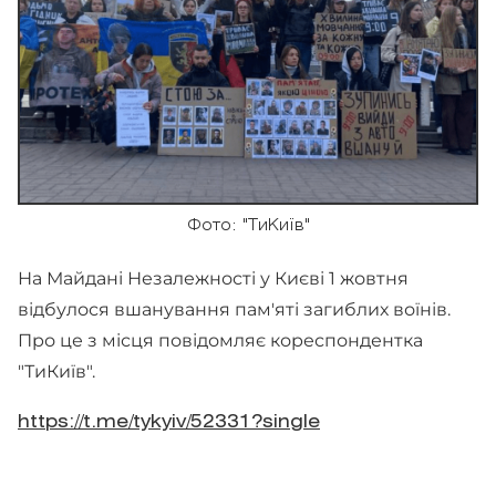
Фото: "ТиКиїв"
На Майдані Незалежності у Києві 1 жовтня
відбулося вшанування пам'яті загиблих воїнів.
Про це з місця повідомляє кореспондентка
"ТиКиїв".
https://t.me/tykyiv/52331?single