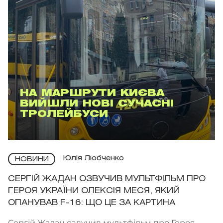
НА МАРШРУТИ КИЄВА
ВИЙШЛИ НОВІ СУЧАСНІ
ТРОЛЕЙБУСИ
Юлія Любченко
НОВИНИ
СЕРГІЙ ЖАДАН ОЗВУЧИВ МУЛЬТФІЛЬМ ПРО
ГЕРОЯ УКРАЇНИ ОЛЕКСІЯ МЕСЯ, ЯКИЙ
ОПАНУВАВ F-16: ЩО ЦЕ ЗА КАРТИНА
Сергій Жадан озвучив мультфільм про Героя