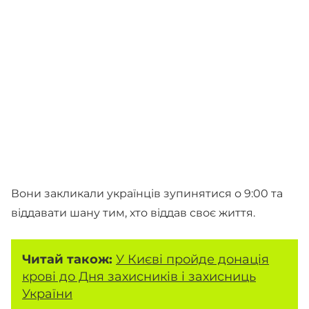
Вони закликали українців зупинятися о 9:00 та
віддавати шану тим, хто віддав своє життя.
Читай також:
У Києві пройде донація
крові до Дня захисників і захисниць
України