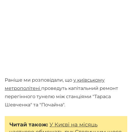
Раніше ми розповідали, що
у київському
метрополітені
проведуть капітальний ремонт
перегінного тунелю між станціями "Тараса
Шевченка" та "Почайна".
Читай
також:
У Києві на місяць
частково обмежать рух Столичним шосе