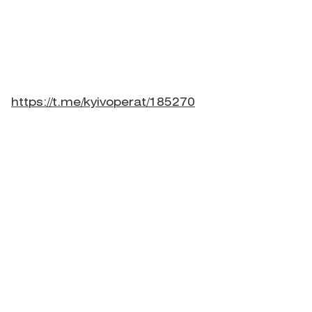
https://t.me/kyivoperat/185270