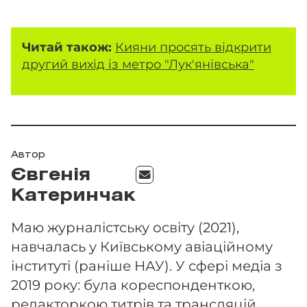
Читай також:
Кияни просять відкрити
другий вихід із метро "Лук'янівська"
Автор
Євгенія
Катеринчак
Маю журналістську освіту (2021),
навчалась у Київському авіаційному
інституті (раніше НАУ). У сфері медіа з
2019 року: була кореспонденткою,
редакторкою титрів та трансляцій,