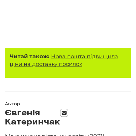
Читай також:
Нова пошта підвищила
ціни на доставку посилок
Автор
Євгенія
Катеринчак