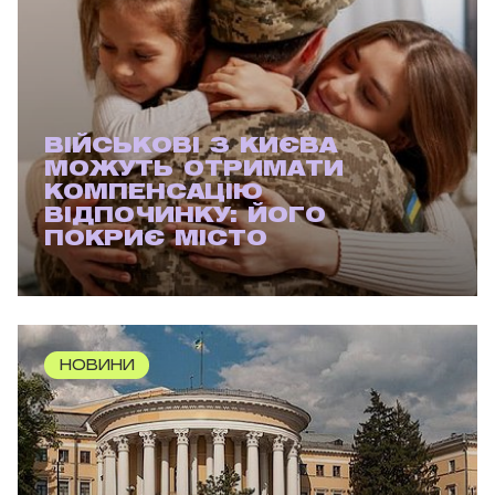
ВІЙСЬКОВІ З КИЄВА
МОЖУТЬ ОТРИМАТИ
КОМПЕНСАЦІЮ
ВІДПОЧИНКУ: ЙОГО
ПОКРИЄ МІСТО
НОВИНИ