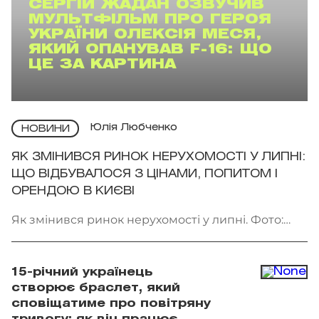
СЕРГІЙ ЖАДАН ОЗВУЧИВ
МУЛЬТФІЛЬМ ПРО ГЕРОЯ
УКРАЇНИ ОЛЕКСІЯ МЕСЯ,
ЯКИЙ ОПАНУВАВ F-16: ЩО
ЦЕ ЗА КАРТИНА
Юлія Любченко
НОВИНИ
ЯК ЗМІНИВСЯ РИНОК НЕРУХОМОСТІ У ЛИПНІ:
ЩО ВІДБУВАЛОСЯ З ЦІНАМИ, ПОПИТОМ І
ОРЕНДОЮ В КИЄВІ
Як змінився ринок нерухомості у липні. Фото:
Getty Images
15-річний українець
створює браслет, який
сповіщатиме про повітряну