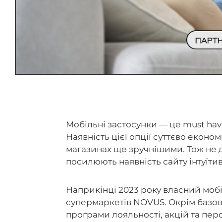
Мобільні застосунки — це must hav
Наявність цієї опції суттєво еконо
магазинах ще зручнішими. Тож не 
посилюють наявність сайту інтуїт
Наприкінці 2023 року власний моб
супермаркетів NOVUS. Окрім базово
програми лояльності, акцій та пе