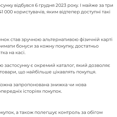
унку відбувся 6 грудня 2023 року. І майже за три
41 000 користувачів, яким відтепер доступні такі
сунок став зручною альтернативою фізичній карті
римати бонуси за кожну покупку, достатньо
тка на касі.
ню застосунку є окремий каталог, який дозволяє
 товари, що найбільше цікавлять покупця.
 Кожна запропонована знижка чи нова
передніх історіях покупок.
покупок, а також полегшує контроль за обігом