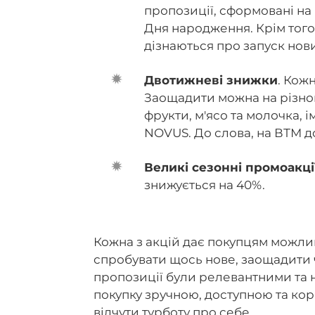
пропозиції, сформовані на 
Дня народження. Крім тог
дізнаються про запуск нови
Двотижневі знижки
. Кож
Заощадити можна на різнома
фрукти, м'ясо та молочка, 
NOVUS. До слова, на ВТМ до
Великі сезонні промоакці
знижується на 40%.
Кожна з акцій дає покупцям можлив
спробувати щось нове, заощадити 
пропозиції були релевантними та 
покупку зручною, доступною та кор
відчути турботу про себе.