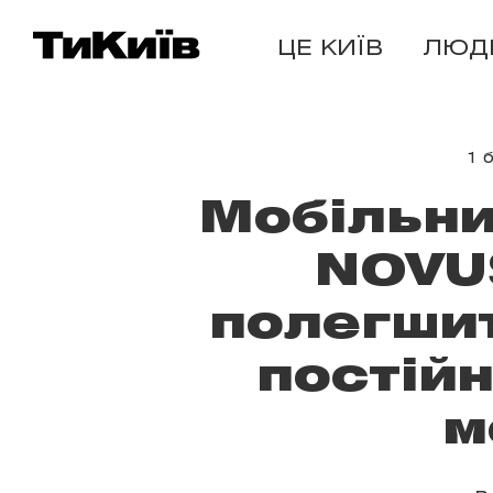
ЦЕ КИЇВ
ЛЮД
1 
Мобільни
NOVUS
полегшит
постій
м