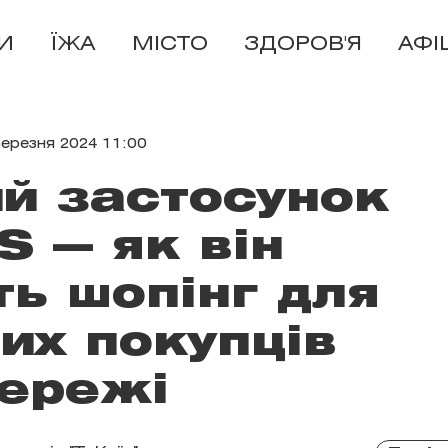
И
ЇЖА
МІСТО
ЗДОРОВ'Я
АФІ
березня 2024 11:00
й застосунок
 — як він
ь шопінг для
них покупців
ережі