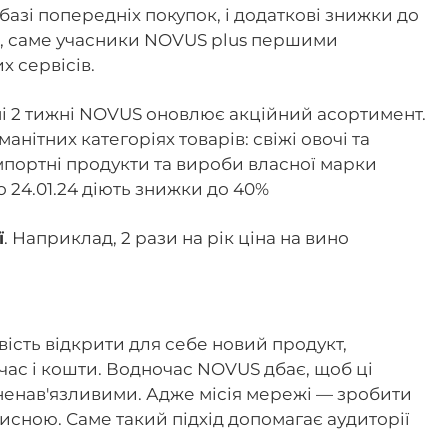
базі попередніх покупок, і додаткові знижки до
о, саме учасники NOVUS plus першими
х сервісів.
ні 2 тижні NOVUS оновлює акційний асортимент.
нітних категоріях товарів: свіжі овочі та
імпортні продукти та вироби власної марки
 24.01.24 діють знижки до 40%
ї
. Наприклад, 2 рази на рік ціна на вино
ість відкрити для себе новий продукт,
час і кошти. Водночас NOVUS дбає, щоб ці
ненав'язливими. Адже місія мережі — зробити
исною. Саме такий підхід допомагає аудиторії