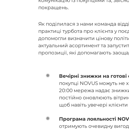
комунікацію із покупцями та, звіс
покращень.
Як поділилася з нами команда відд
практиці турбота про клієнта у по
допомогли визначити цінову політ
актуальний асортимент та запустит
пропозиції, які допомагають заоща
Вечірні знижки на готові
покупці NOVUS можуть не х
20:00 мережа надає знижки
постійно оновлюють вітрин
щоб навіть увечері клієнт
Програма лояльності NOV
отримують очевидну вигоду: 