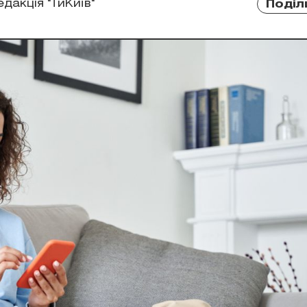
едакція "ТиКиїв"
Поділ