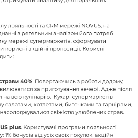
но, отримувати аналітику для подальших
ілу лояльності та CRM мережі NOVUS, на
єднанні з ретельним аналізом його потреб
ику мережі супермаркетів, сформувати
и корисні акційні пропозиції. Корисні
дити:
 страви 40%
. Повертаючись з роботи додому,
вилюватися за приготування вечері. Адже після
 на всю кулінарію. Кухарі супермаркетів
у салатами, котлетами, биточками та гарнірами,
и насолоджувалися свіжістю улюблених страв.
US plus
. Користувачі програми лояльності
1% бонусів від усіх своїх покупок, акційні