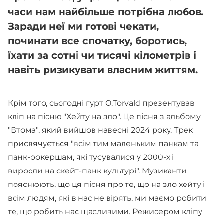
часи нам найбільше потрібна любов.
Заради неї ми готові чекати,
починати все спочатку, боротись,
їхати за сотні чи тисячі кілометрів і
навіть ризикувати власним життям.
Крім того, сьогодні гурт O.Torvald презентував
кліп на пісню "Хейту на зло". Це пісня з альбому
"Втома", який вийшов навесні 2024 року. Трек
присвячується "всім тим маленьким панкам та
панк-рокершам, які тусувалися у 2000-х і
виросли на скейт-панк культурі". Музиканти
пояснюють, що ця пісня про те, що на зло хейту і
всім людям, які в нас не вірять, ми маємо робити
те, що робить нас щасливими. Режисером кліпу