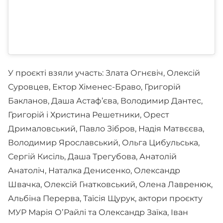
У проєкті взяли участь: Злата Огнєвіч, Олексій
Суровцев, Ектор Хіменес-Браво, Григорій
Бакланов, Даша Астаф’єва, Володимир Дантес,
Григорій і Христина Решетники, Орест
Дрималовський, Павло Зібров, Надія Матвєєва,
Володимир Ярославський, Ольга Цибульська,
Сергій Кисіль, Даша Трегубова, Анатолій
Анатоліч, Наталка Денисенко, Олександр
Швачка, Олексій Гнатковський, Олена Лавренюк,
Альбіна Перерва, Таїсія Щурук, актори проєкту
МУР Марія ОʼРайлі та Олександр Заїка, Іван