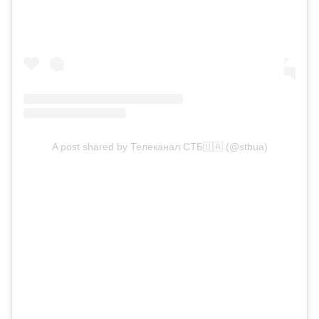
A post shared by Телеканал СТБ🇺🇦 (@stbua)