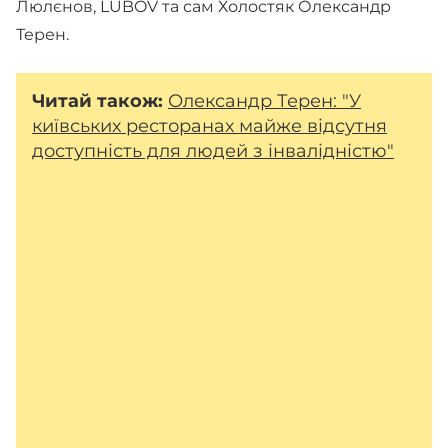
Люлєнов, LUBOV та сам Холостяк Олександр
Терен.
Читай також:
Олександр Терен: "У
київських ресторанах майже відсутня
доступність для людей з інвалідністю"