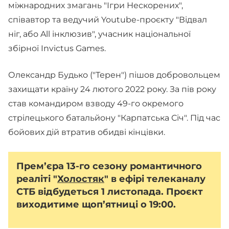
міжнародних змагань "Ігри Нескорених",
співавтор та ведучий Youtube-проєкту "Відвал
ніг, або All інклюзив", учасник національної
збірної Invictus Games.
Олександр Будько ("Терен") пішов добровольцем
захищати країну 24 лютого 2022 року. За пів року
став командиром взводу 49-го окремого
стрілецького батальйону "Карпатська Січ". Під час
бойових дій втратив обидві кінцівки.
Прем’єра 13-го сезону романтичного
реаліті "
Холостяк
" в ефірі телеканалу
СТБ відбудеться 1 листопада. Проєкт
виходитиме щоп’ятниці о 19:00.