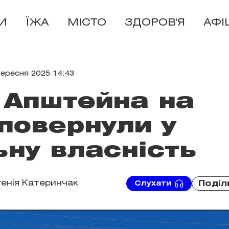
И
ЇЖА
МІСТО
ЗДОРОВ'Я
АФІ
вересня 2025 14:43
 Апштейна на
повернули у
ну власність
генія Катеринчак
Поділ
Слухати