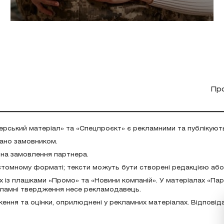
Пр
ерський матеріал» та «Спецпроєкт» є рекламними та публікуют
дано замовником.
 на замовлення партнера.
стомному форматі; тексти можуть бути створені редакцією аб
х із плашками «Промо» та «Новини компаній». У матеріалах «Па
екламні твердження несе рекламодавець.
ження та оцінки, оприлюднені у рекламних матеріалах. Відповід