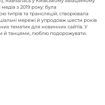
1), навчалась у Київському авіаційному
 медіа з 2019 року: була
ю титрів та трансляцій, створювала
соціальні мережі й упродовж шести років
них тематик для новинних сайтів. У
м й танцями, люблю подорожувати.