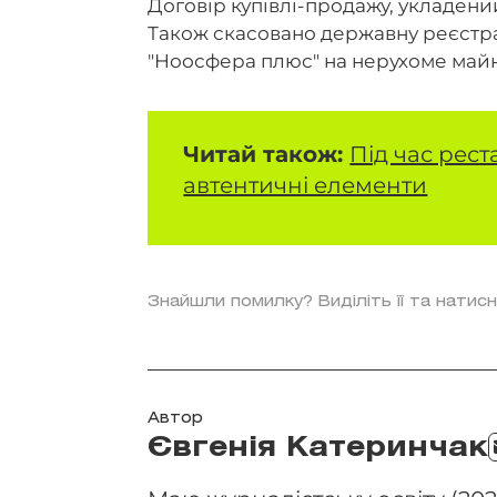
Договір купівлі-продажу, укладений
Також скасовано державну реєстра
"Ноосфера плюс" на нерухоме май
Читай також:
Під час рес
автентичні елементи
Знайшли помилку? Виділіть її та натисн
Автор
Євгенія Катеринчак