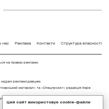
о нас
Реклама
Контакти
Структура власності
ься на правах реклами.
о надані рекламодавцем.
ртнерський матеріал» та «Спецпроєкт» редакція бере
альність за зміст реклами відповідно до українського
Цей сайт використовує cookie-файли