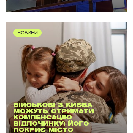
НОВИНИ
ВІЙСЬКОВІ З КИЄВА
МОЖУТЬ ОТРИМАТИ
КОМПЕНСАЦІЮ
ВІДПОЧИНКУ: ЙОГО
ПОКРИЄ МІСТО