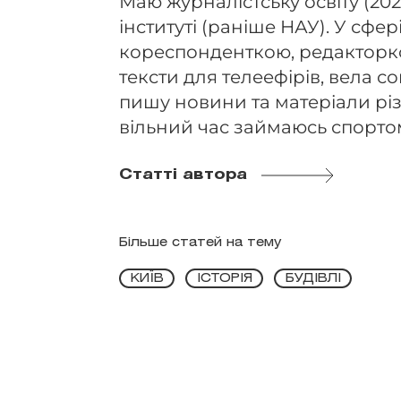
Маю журналістську освіту (202
інституті (раніше НАУ). У сфері
кореспонденткою, редакторко
тексти для телеефірів, вела 
пишу новини та матеріали різ
вільний час займаюсь спорто
Статті автора
Більше статей на тему
КИЇВ
ІСТОРІЯ
БУДІВЛІ