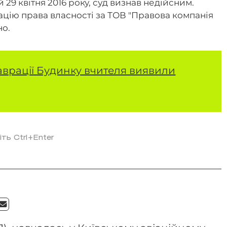
 29 квітня 2016 року, суд визнав недійсним.
цію права власності за ТОВ "Правова компанія
но.
таврації Будинку вчителя виявили
іть Ctrl+Enter