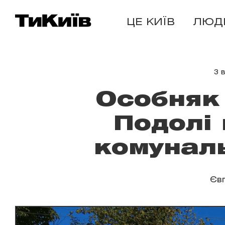
ЦЕ КИЇВ
ЛЮД
3 
Особняк
Подолі 
комуналь
Єв