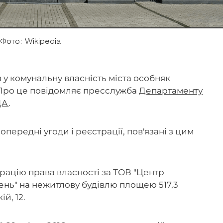
Фото: Wikipedia
у комунальну власність міста особняк
 Про це повідомляє пресслужба
Департаменту
ДА
.
передні угоди і реєстрації, пов'язані з цим
рацію права власності за ТОВ "Центр
ень" на нежитлову будівлю площею 517,3
й, 12.