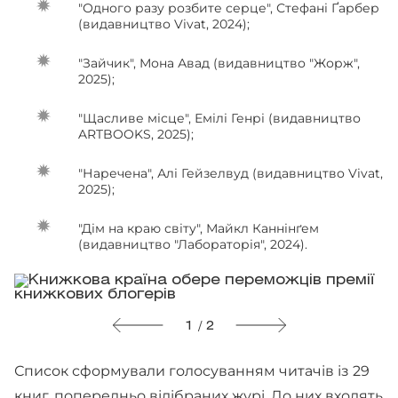
"Одного разу розбите серце", Стефані Ґарбер
(видавництво Vivat, 2024);
"Зайчик", Мона Авад (видавництво "Жорж",
2025);
"Щасливе місце", Емілі Генрі (видавництво
ARTBOOKS, 2025);
"Наречена", Алі Гейзелвуд (видавництво Vivat,
2025);
"Дім на краю світу", Майкл Каннінґем
(видавництво "Лабораторія", 2024).
1 / 2
Список сформували голосуванням читачів із 29
книг, попередньо відібраних журі. До них входять