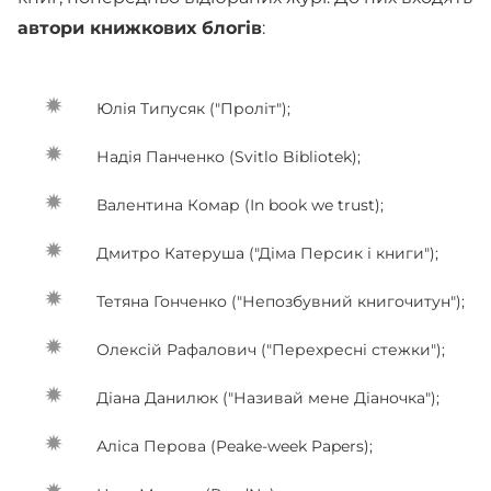
автори книжкових блогів
:
Юлія Типусяк ("Проліт");
Надія Панченко (Svitlo Bibliotek);
Валентина Комар (Іn book we trust);
Дмитро Катеруша ("Діма Персик і книги");
Тетяна Гонченко ("Непозбувний книгочитун");
Олексій Рафалович ("Перехресні стежки");
Діана Данилюк ("Називай мене Діаночка");
Аліса Перова (Peake-week Papers);