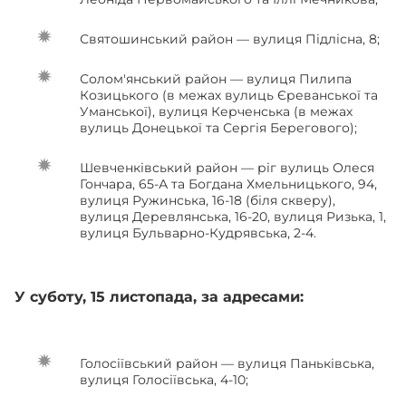
Святошинський район — вулиця Підлісна, 8;
Солом'янський район — вулиця Пилипа
Козицького (в межах вулиць Єреванської та
Уманської), вулиця Керченська (в межах
вулиць Донецької та Сергія Берегового);
Шевченківський район — ріг вулиць Олеся
Гончара, 65-А та Богдана Хмельницького, 94,
вулиця Ружинська, 16-18 (біля скверу),
вулиця Деревлянська, 16-20, вулиця Ризька, 1,
вулиця Бульварно-Кудрявська, 2-4.
У суботу, 15 листопада, за адресами:
Голосіївський район — вулиця Паньківська,
вулиця Голосіївська, 4-10;