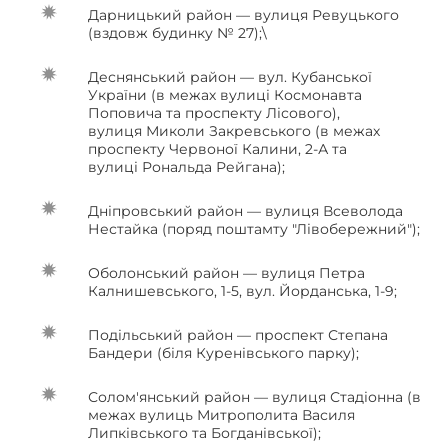
Дарницький район — вулиця Ревуцького
(вздовж будинку № 27);\
Деснянський район — вул. Кубанської
України (в межах вулиці Космонавта
Поповича та проспекту Лісового),
вулиця Миколи Закревського (в межах
проспекту Червоної Калини, 2-А та
вулиці Рональда Рейгана);
Дніпровський район — вулиця Всеволода
Нестайка (поряд поштамту "Лівобережний");
Оболонський район — вулиця Петра
Калнишевського, 1-5, вул. Йорданська, 1-9;
Подільський район — проспект Степана
Бандери (біля Куренівського парку);
Солом'янський район — вулиця Стадіонна (в
межах вулиць Митрополита Василя
Липківського та Богданівської);