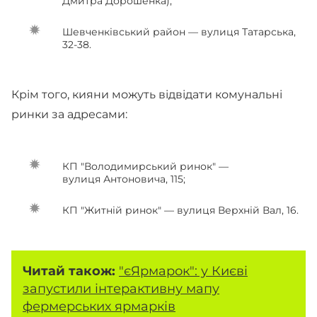
Дмитра Дорошенка);
Шевченківський район — вулиця Татарська,
32-38.
Крім того, кияни можуть відвідати комунальні
ринки за адресами:
КП "Володимирський ринок" —
вулиця Антоновича, 115;
КП "Житній ринок" — вулиця Верхній Вал, 16.
Читай також:
"єЯрмарок": у Києві
запустили інтерактивну мапу
фермерських ярмарків