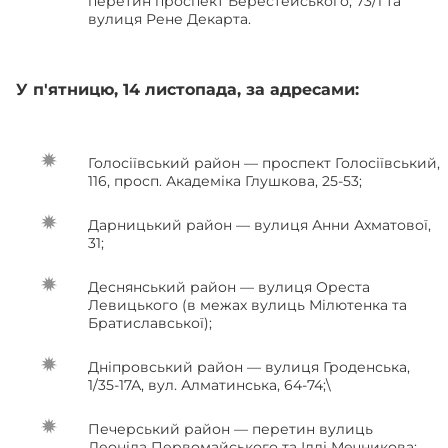
перетин проспект Берестейського, 73/1 та
вулиця Рене Декарта.
У п'ятницю, 14 листопада, за адресами:
Голосіївський район — проспект Голосіївський,
116, просп. Академіка Глушкова, 25-53;
Дарницький район — вулиця Анни Ахматової,
31;
Деснянський район — вулиця Ореста
Левицького (в межах вулиць Мілютенка та
Братиславської);
Дніпровський район — вулиця Гроденська,
1/35-17А, вул. Алматинська, 64-74;\
Печерський район — перетин вулиць
Леоніда Первомайського та Іллі Мечникова;