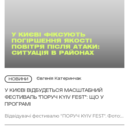
У КИЄВІ ФІКСУЮТЬ
ПОГІРШЕННЯ ЯКОСТІ
ПОВІТРЯ ПІСЛЯ АТАКИ:
СИТУАЦІЯ В РАЙОНАХ
Євгенія Катеринчак
НОВИНИ
У КИЄВІ ВІДБУДЕТЬСЯ МАСШТАБНИЙ
ФЕСТИВАЛЬ "ПОРУЧ KYIV FEST": ЩО У
ПРОГРАМІ
Відвідувачі фестивалю "ПОРУЧ KYIV FEST". Фото:
"Точка сходу"