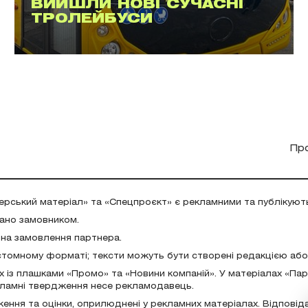
ВИЙШЛИ НОВІ СУЧАСНІ
ТРОЛЕЙБУСИ
Пр
ерський матеріал» та «Спецпроєкт» є рекламними та публікуют
дано замовником.
 на замовлення партнера.
стомному форматі; тексти можуть бути створені редакцією аб
х із плашками «Промо» та «Новини компаній». У матеріалах «Па
екламні твердження несе рекламодавець.
ження та оцінки, оприлюднені у рекламних матеріалах. Відповід