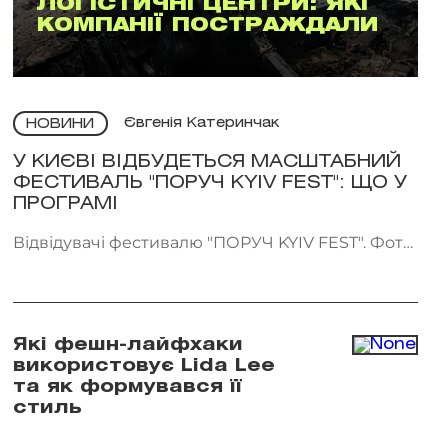
ЛОГІСТИЧНІ ЦЕНТРИ: ЯКІ
КОМПАНІЇ ПОСТРАЖДАЛИ
Євгенія Катеринчак
НОВИНИ
У КИЄВІ ВІДБУДЕТЬСЯ МАСШТАБНИЙ
ФЕСТИВАЛЬ "ПОРУЧ KYIV FEST": ЩО У
ПРОГРАМІ
Відвідувачі фестивалю "ПОРУЧ KYIV FEST". Фото:
"Точка сходу"
Які фешн-лайфхаки
використовує Lida Lee
та як формувався її
стиль