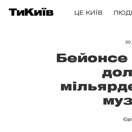
ЦЕ КИЇВ
ЛЮД
30
Бейонсе 
до
мільярд
муз
Єв