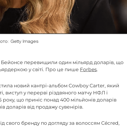
ото: Getty Images
и Бейонсе перевищили один мільярд доларів, що
ьярдеркою у світі. Про це пише
Forbes
.
устила новий кантрі-альбом Cowboy Carter, який
і, виступ у перерві різдвяного матчу НФЛ і
 року, що приніс понад 400 мільйонів доларів
ів доларів від продажу сувенірів.
ід свого бренду по догляду за волоссям Cécred,