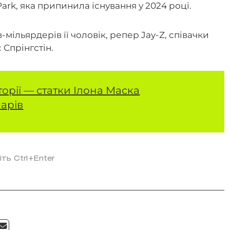
vy Park, яка припинила існування у 2024 році.
-мільярдерів її чоловік, репер Jay-Z, співачки
с Спрінгстін.
орії — статки Ілона Маска
арів
іть Ctrl+Enter