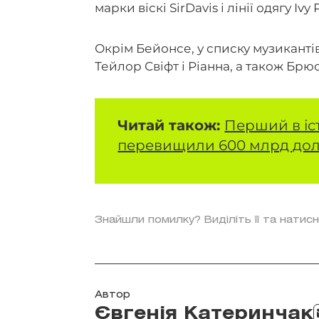
марки віскі SirDavis і лінії одягу I
Окрім Бейонсе, у списку музикантів
Тейлор Свіфт і Ріанна, а також Брю
Читай також:
Перший в іст
перевищили 600 млрд дол
Знайшли помилку? Виділіть її та натисн
Автор
Євгенія Катеринчак