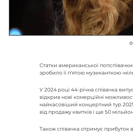
Ф
Статки американської попспівачк
зробило її п'ятою музиканткою-міл
У 2024 році 44-річна співачка вип
відкрив нові комерційні можливост
найкасовіший концертний тур 2025
від продажу квитків і ще 50 мільйон
Також співачка отримує прибуток в