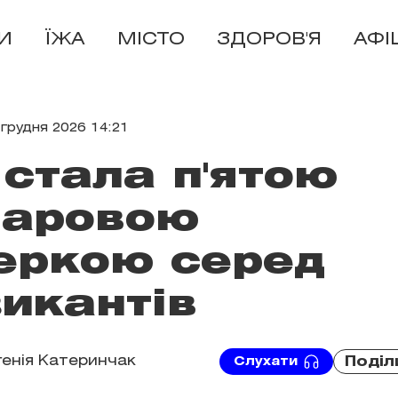
И
ЇЖА
МІСТО
ЗДОРОВ'Я
АФІ
 грудня 2026 14:21
стала п'ятою
ларовою
еркою серед
икантів
генія Катеринчак
Поділ
Слухати