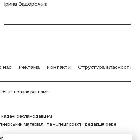
Ірина Задорожна
о нас
Реклама
Контакти
Структура власності
ься на правах реклами.
о надані рекламодавцем.
ртнерський матеріал» та «Спецпроєкт» редакція бере
альність за зміст реклами відповідно до українського