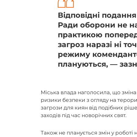
Відповідні подання
Ради оборони не на
практикою попередн
загроз наразі ні точ
режиму комендантс
плануються, — заз
Міська влада наголосила, що змін
ризики безпеки з огляду на терори
загрози для киян від подібних рі
заходів під час новорічних свят.
Також не планується змін у роботі