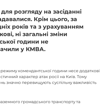
 для розгляду на засіданні
давалися. Крім цього, за
іх років та з урахуванням
кові, ні загальні зміни
ької години не
начили у КМВА.
а режиму комендантської години несе додаткові
стичний характер атак росії на Київ. Тому
шень значно перевищують суспільну важливість
 наземного громадського транспорту та