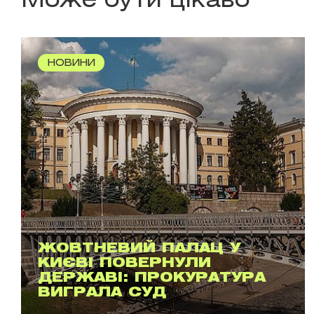
Може бути цікаво
НОВИНИ
ЖОВТНЕВИЙ ПАЛАЦ У
КИЄВІ ПОВЕРНУЛИ
ДЕРЖАВІ: ПРОКУРАТУРА
ВИГРАЛА СУД