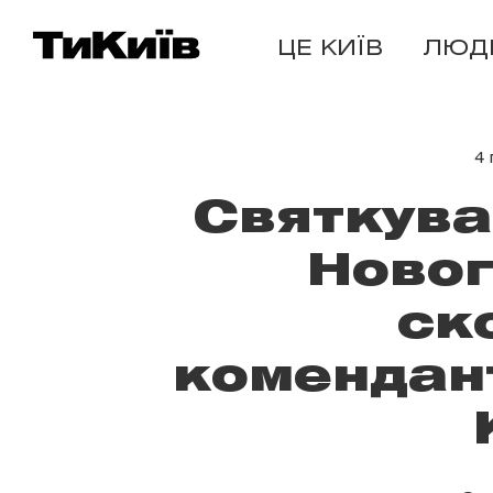
ЦЕ КИЇВ
ЛЮД
4 
Святкува
Новог
ск
комендант