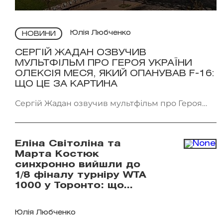
Юлія Любченко
НОВИНИ
СЕРГІЙ ЖАДАН ОЗВУЧИВ
МУЛЬТФІЛЬМ ПРО ГЕРОЯ УКРАЇНИ
ОЛЕКСІЯ МЕСЯ, ЯКИЙ ОПАНУВАВ F-16:
ЩО ЦЕ ЗА КАРТИНА
Сергій Жадан озвучив мультфільм про Героя
України Олексія Меся. Фото: Мінкульт
Еліна Світоліна та
Марта Костюк
синхронно вийшли до
1/8 фіналу турніру WTA
1000 у Торонто: що
відомо
Юлія Любченко