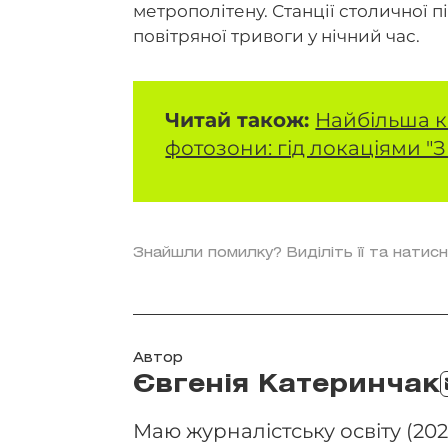
метрополітену. Станції столичної п
повітряної тривоги у нічний час.
Читай також:
Найбільша к
фотозони: гід локаціями "
Знайшли помилку? Виділіть її та натисн
Автор
Євгенія Катеринчак
Маю журналістську освіту (202