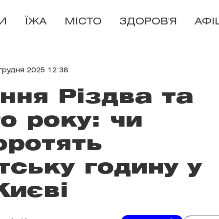
И
ЇЖА
МІСТО
ЗДОРОВ'Я
АФІ
грудня 2025 12:38
ння Різдва та
о року: чи
оротять
ську годину у
Києві