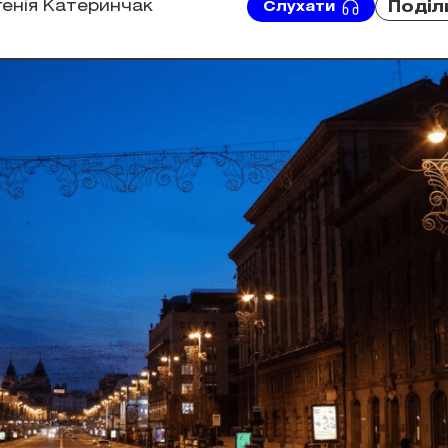
генія Катеринчак
Поділ
Слухати