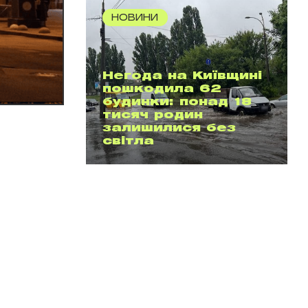
НОВИНИ
Негода на Київщині
пошкодила 62
будинки: понад 18
тисяч родин
залишилися без
світла